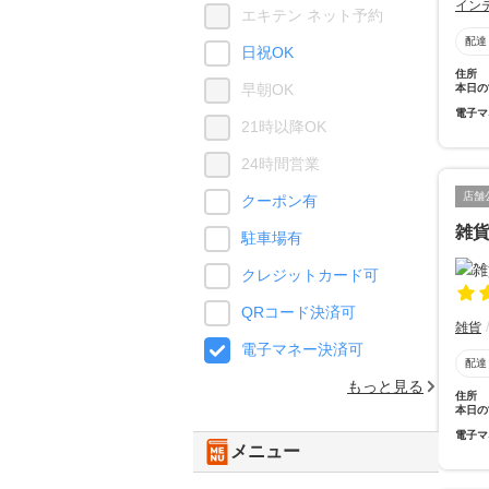
イン
エキテン ネット予約
配達
日祝OK
住所
早朝OK
本日の
電子マ
21時以降OK
24時間営業
店舗
クーポン有
雑
駐車場有
クレジットカード可
QRコード決済可
雑貨
電子マネー決済可
配達
もっと見る
住所
本日の
電子マ
メニュー