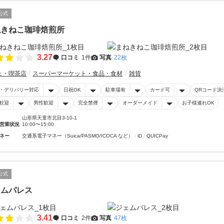
公式
ねきねこ珈琲焙煎所
3.27
口コミ
1件
写真
22枚
ェ・喫茶店
スーパーマーケット・食品・食材
雑貨
・デリバリー対応
日祝OK
駐車場有
カード可
QRコード決
歓迎
男性歓迎
完全禁煙
オーダーメイド
お子様連れOK
山形県天童市北目3-10-1
営業状況
10:00〜15:00
ネー
交通系電子マネー（Suica/PASMO/ICOCA など）
iD
QUICPay
公式
ェムパレス
3.41
口コミ
2件
写真
47枚