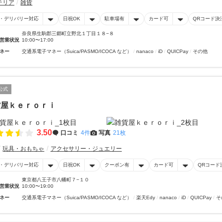
テリア
雑貨
・デリバリー対応
日祝OK
駐車場有
カード可
QRコード決
奈良県生駒郡三郷町立野北１丁目１８−８
営業状況
10:00〜17:00
ネー
交通系電子マネー（Suica/PASMO/ICOCA など）
nanaco
iD
QUICPay
その他
公式
貨屋ｋｅｒｏｒｉ
3.50
口コミ
4件
写真
21枚
玩具・おもちゃ
アクセサリー・ジュエリー
・デリバリー対応
日祝OK
クーポン有
カード可
QRコード
東京都八王子市八幡町７−１０
営業状況
10:00〜19:00
ネー
交通系電子マネー（Suica/PASMO/ICOCA など）
楽天Edy
nanaco
iD
QUICPay
そ