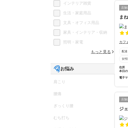
インテリア雑貨
店舗
生活・家庭用品
ま
文具・オフィス用品
家具・インテリア・収納
照明・家電
カフ
もっと見る
配達
女性
住所
お悩み
本日の
電子マ
肩こり
腰痛
店舗
ぎっくり腰
ジ
むち打ち