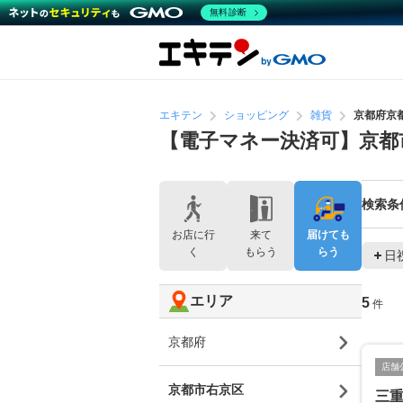
無料診断
エキテン
ショッピング
雑貨
京都府京
【電子マネー決済可】京都
検索条
お店に行
来て
届けても
く
もらう
らう
日
エリア
5
件
京都府
店舗
京都市右京区
三