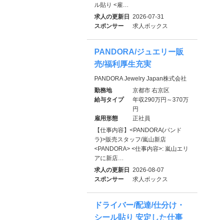
ル貼り <雇…
求人の更新日
2026-07-31
スポンサー
求人ボックス
PANDORA/ジュエリー販
売/福利厚生充実
PANDORA Jewelry Japan株式会社
勤務地
京都市 右京区
給与タイプ
年収290万円～370万
円
雇用形態
正社員
【仕事内容】<PANDORA(パンド
ラ)>販売スタッフ/嵐山新店
<PANDORA> <仕事内容>: 嵐山エリ
アに新店…
求人の更新日
2026-08-07
スポンサー
求人ボックス
ドライバー/配達/仕分け・
シール貼り 安定した仕事