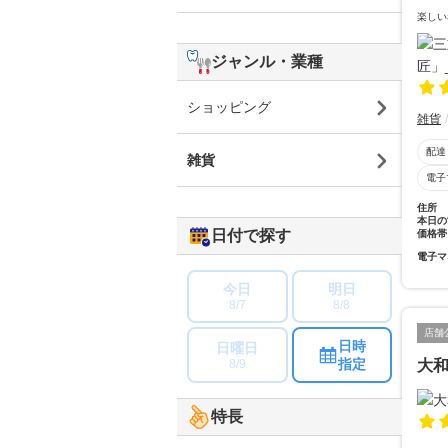
楽しい
ジャンル・業種
ショッピング
雑貨
配達
雑貨
電子
住所
本日の
日付で探す
価格帯
電子マ
今日
明日
8/7
8/8
店舗
日時
日曜日
指定
8/9
大
特長