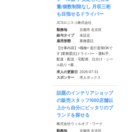
量/個数制限なし 月収三桁
も目指せるドライバー
JCSロジスコ株式会社
勤務地
京都市 右京区
給与タイプ
未設定
雇用形態
業務委託
【仕事内容】<職種> 直行直帰OKで
す [業務委託]ドライバー・運転手、
配達・配送・宅配便、仕分け・シー
ル貼り <雇…
求人の更新日
2026-07-31
スポンサー
求人ボックス
話題のインテリアショップ
の販売スタッフ!600店舗以
上から自分にピッタリのブ
ランドを探せる
株式会社ウィルオブ・ワーク
勤務地
京都市 右京区