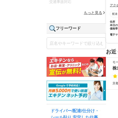
交通事故対応
アク
もっと見る
配達
住所
本日の
フリーワード
価格帯
電子マ
お近
モ
株式
京
ドライバー/配達/仕分け・
シール貼り 安定した仕事