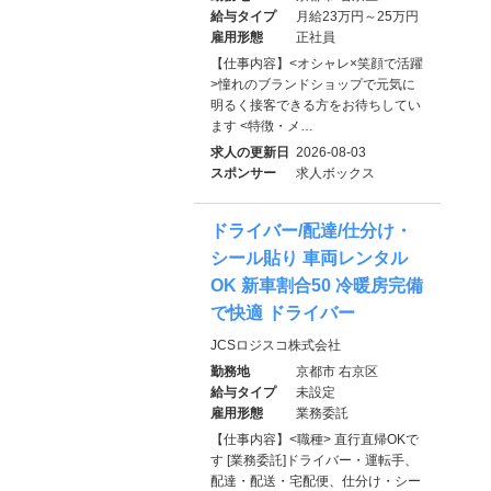
給与タイプ
月給23万円～25万円
雇用形態
正社員
【仕事内容】<オシャレ×笑顔で活躍
>憧れのブランドショップで元気に
明るく接客できる方をお待ちしてい
ます <特徴・メ…
求人の更新日
2026-08-03
スポンサー
求人ボックス
ドライバー/配達/仕分け・
シール貼り 車両レンタル
OK 新車割合50 冷暖房完備
で快適 ドライバー
JCSロジスコ株式会社
勤務地
京都市 右京区
給与タイプ
未設定
雇用形態
業務委託
【仕事内容】<職種> 直行直帰OKで
す [業務委託]ドライバー・運転手、
配達・配送・宅配便、仕分け・シー