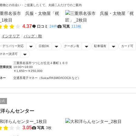
着物との出会い・ご提案したくて、夫婦二人だけでのご案内
4.37
口コミ
24件
写真
113枚
インテリア
バッグ・鞄
・デリバリー対応
日祝OK
クーポン有
駐車場有
カード可
マネー決済可
三重県名張市つつじが丘北４番町１６０
営業状況
10:00〜18:00
￥1,650〜￥250,000
ネー
交通系電子マネー（Suica/PASMO/ICOCA など）
公式
和洋らんセンター
3.05
写真
3枚