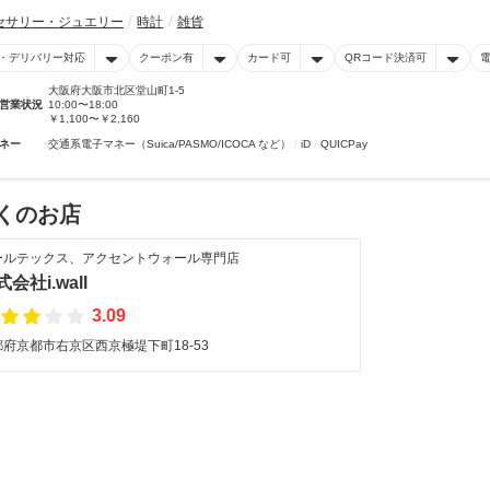
セサリー・ジュエリー
時計
雑貨
・デリバリー対応
クーポン有
カード可
QRコード決済可
大阪府大阪市北区堂山町1-5
営業状況
10:00〜18:00
￥1,100〜￥2,160
ネー
交通系電子マネー（Suica/PASMO/ICOCA など）
iD
QUICPay
くのお店
ールテックス、アクセントウォール専門店
会社i.wall
3.09
都府京都市右京区西京極堤下町18-53