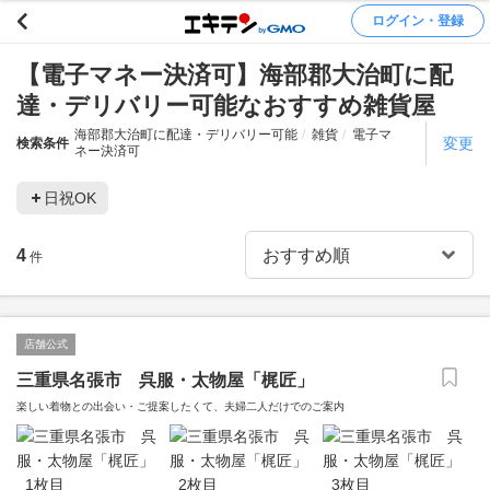
ログイン・登録
【電子マネー決済可】海部郡大治町に配
達・デリバリー可能なおすすめ雑貨屋
海部郡大治町に配達・デリバリー可能
雑貨
電子マ
変更
検索条件
ネー決済可
日祝OK
4
件
店舗公式
三重県名張市 呉服・太物屋「梶匠」
楽しい着物との出会い・ご提案したくて、夫婦二人だけでのご案内