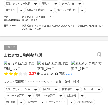
配達・デリバリー対応
日祝OK
クーポン有
カード可
QRコード決済可
電子マネー決済可
住所
東京都八王子市八幡町７−１０
本日の営業状況
10:00〜19:00
電子マネー
交通系電子マネー（Suica/PASMO/ICOCA など）
楽天Edy
nanaco
iD
QUICPay
その他
店舗公式
まねきねこ珈琲焙煎所
3.27
口コミ
1件
写真
22枚
カフェ・喫茶店
スーパーマーケット・食品・食材
雑貨
配達・デリバリー対応
日祝OK
駐車場有
カード可
QRコード決済可
電子マネー決済可
女性歓迎
男性歓迎
完全禁煙
オーダーメイド
お子様連れOK