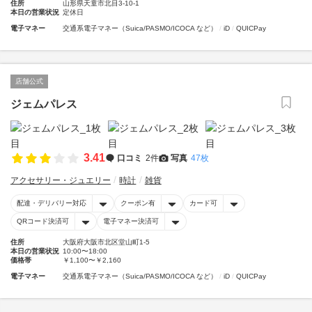
住所
山形県天童市北目3-10-1
本日の営業状況
定休日
電子マネー
交通系電子マネー（Suica/PASMO/ICOCA など）
iD
QUICPay
店舗公式
ジェムパレス
3.41
口コミ
2件
写真
47枚
アクセサリー・ジュエリー
時計
雑貨
配達・デリバリー対応
クーポン有
カード可
QRコード決済可
電子マネー決済可
住所
大阪府大阪市北区堂山町1-5
本日の営業状況
10:00〜18:00
価格帯
￥1,100〜￥2,160
電子マネー
交通系電子マネー（Suica/PASMO/ICOCA など）
iD
QUICPay