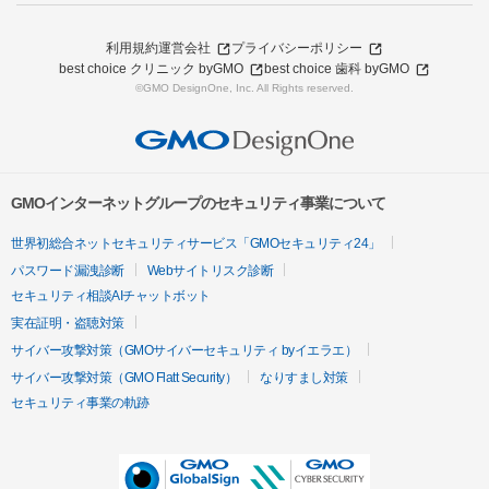
利用規約
運営会社
プライバシーポリシー
best choice クリニック byGMO
best choice 歯科 byGMO
©GMO DesignOne, Inc. All Rights reserved.
GMOインターネットグループのセキュリティ事業について
世界初総合ネットセキュリティサービス「GMOセキュリティ24」
パスワード漏洩診断
Webサイトリスク診断
セキュリティ相談AIチャットボット
実在証明・盗聴対策
サイバー攻撃対策（GMOサイバーセキュリティ byイエラエ）
サイバー攻撃対策（GMO Flatt Security）
なりすまし対策
セキュリティ事業の軌跡