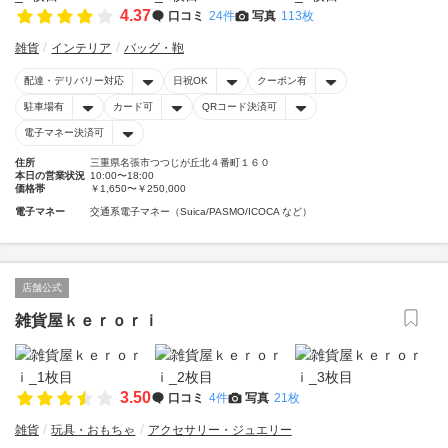
4.37
口コミ
24件
写真
113枚
雑貨
インテリア
バッグ・鞄
配達・デリバリー対応
日祝OK
クーポン有
駐車場有
カード可
QRコード決済可
電子マネー決済可
住所
三重県名張市つつじが丘北４番町１６０
本日の営業状況
10:00〜18:00
価格帯
￥1,650〜￥250,000
電子マネー
交通系電子マネー（Suica/PASMO/ICOCA など）
店舗公式
雑貨屋ｋｅｒｏｒｉ
3.50
口コミ
4件
写真
21枚
雑貨
玩具・おもちゃ
アクセサリー・ジュエリー