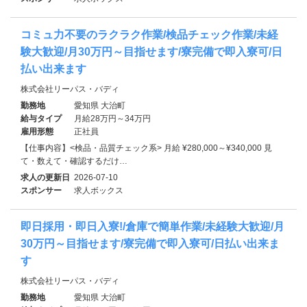
コミュ力不要のラクラク作業/検品チェック作業/未経
験大歓迎/月30万円～目指せます/寮完備で即入寮可/日
払い出来ます
株式会社リーパス・バディ
勤務地
愛知県 大治町
給与タイプ
月給28万円～34万円
雇用形態
正社員
【仕事内容】<検品・品質チェック系> 月給 ¥280,000～¥340,000 見
て・数えて・確認するだけ…
求人の更新日
2026-07-10
スポンサー
求人ボックス
即日採用・即日入寮!/倉庫で簡単作業/未経験大歓迎/月
30万円～目指せます/寮完備で即入寮可/日払い出来ま
す
株式会社リーパス・バディ
勤務地
愛知県 大治町