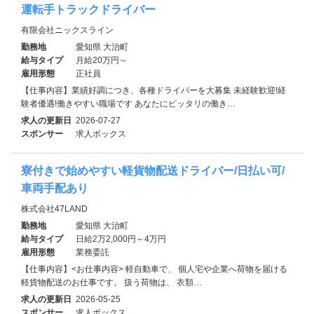
運転手トラックドライバー
有限会社ニックスライン
勤務地
愛知県 大治町
給与タイプ
月給20万円～
雇用形態
正社員
【仕事内容】業績好調につき、各種ドライバーを大募集 未経験歓迎!経
験者優遇!働きやすい職場です あなたにピッタリの働き…
求人の更新日
2026-07-27
スポンサー
求人ボックス
寮付きで始めやすい軽貨物配送ドライバー/日払い可/
車両手配あり
株式会社47LAND
勤務地
愛知県 大治町
給与タイプ
日給2万2,000円～4万円
雇用形態
業務委託
【仕事内容】<お仕事内容> 軽自動車で、 個人宅や企業へ荷物を届ける
軽貨物配送のお仕事です。 扱う荷物は、 衣類…
求人の更新日
2026-05-25
スポンサー
求人ボックス