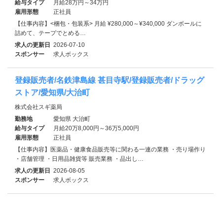
給与タイプ
月給28万円～34万円
雇用形態
正社員
【仕事内容】<梱包・包装系> 月給 ¥280,000～¥340,000 ダンボールに
詰めて、テープでとめる…
求人の更新日
2026-07-10
スポンサー
求人ボックス
登録販売者/名鉄津島線 甚目寺駅/登録販売者/ドラッグ
ストア/愛知県/大治町
株式会社スギ薬局
勤務地
愛知県 大治町
給与タイプ
月給20万8,000円～36万5,000円
雇用形態
正社員
【仕事内容】医薬品・健康食品販売等に関わる一連の業務 ・売り場作り
・店舗管理 ・日用品雑貨等 販売業務 ・品出し…
求人の更新日
2026-08-05
スポンサー
求人ボックス