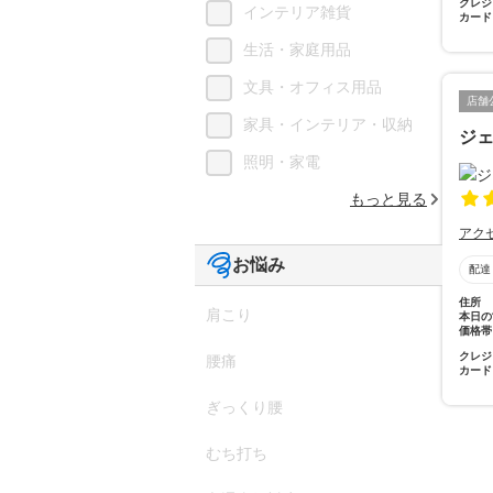
クレジ
インテリア雑貨
カード
生活・家庭用品
文具・オフィス用品
店舗
家具・インテリア・収納
ジ
照明・家電
もっと見る
アク
お悩み
配達
住所
肩こり
本日の
価格帯
クレジ
腰痛
カード
ぎっくり腰
むち打ち