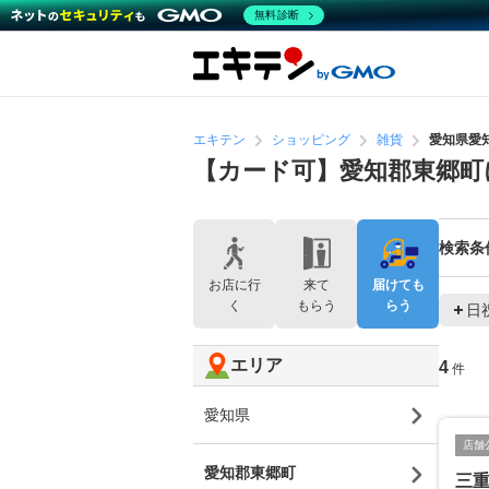
無料診断
エキテン
ショッピング
雑貨
愛知県愛
【カード可】愛知郡東郷町
検索条
お店に行
来て
届けても
く
もらう
らう
日
エリア
4
件
愛知県
店舗
愛知郡東郷町
三