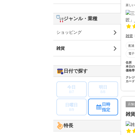
楽しい
ジャンル・業種
ショッピング
雑貨
配達
雑貨
電子
住所
本日の
日付で探す
価格帯
クレジ
カード
今日
明日
8/7
8/8
日時
日曜日
店舗
指定
8/9
雑
特長