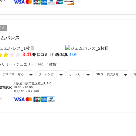
ット
公式
ェムパレス
3.41
口コミ
2件
写真
47枚
セサリー・ジュエリー
時計
雑貨
・デリバリー対応
クーポン有
カード可
QRコード決済可
大阪府大阪市北区堂山町1-5
営業状況
10:00〜18:00
￥1,100〜￥2,160
ット