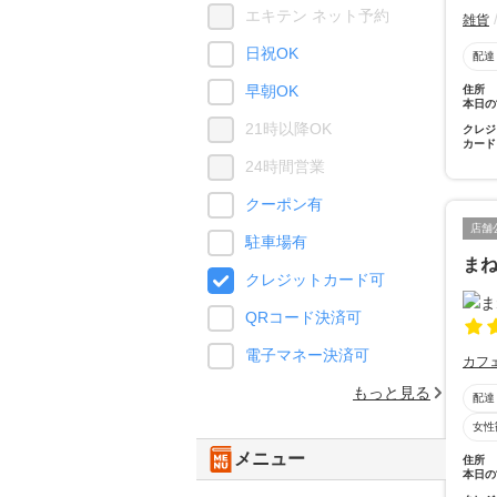
エキテン ネット予約
雑貨
日祝OK
配達
早朝OK
住所
本日の
21時以降OK
クレジ
カード
24時間営業
クーポン有
店舗
駐車場有
ま
クレジットカード可
QRコード決済可
電子マネー決済可
カフ
もっと見る
配達
女性
メニュー
住所
本日の