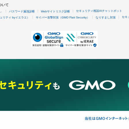
ついて
セキュリティ相談AIチャットボット
4」
パスワード漏洩診断
Webサイトリスク診断
セキ
ュリティ byイエラエ）
サイバー攻撃対策（GMO Flatt Security）
なりすまし対策