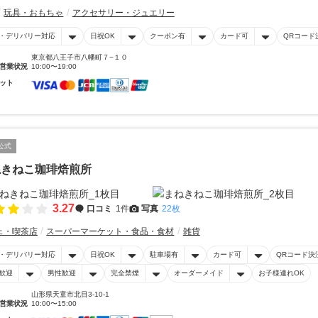
玩具・おもちゃ
アクセサリー・ジュエリー
・デリバリー対応
日祝OK
クーポン有
カード可
QRコード
東京都八王子市八幡町７−１０
営業状況
10:00〜19:00
ット
公式
ねきねこ珈琲焙煎所
3.27
口コミ
1件
写真
22枚
ェ・喫茶店
スーパーマーケット・食品・食材
雑貨
・デリバリー対応
日祝OK
駐車場有
カード可
QRコード決
歓迎
男性歓迎
完全禁煙
オーダーメイド
お子様連れOK
山形県天童市北目3-10-1
営業状況
10:00〜15:00