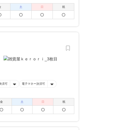
金
土
日
祝
決済可
電子マネー決済可
金
土
日
祝