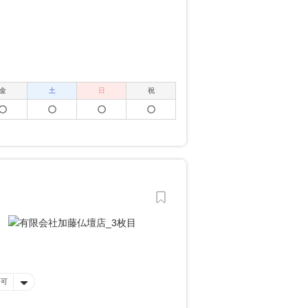
金
土
日
祝
済可