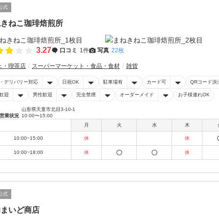
公式
ねきねこ珈琲焙煎所
3.27
口コミ
1件
写真
22枚
ェ・喫茶店
スーパーマーケット・食品・食材
雑貨
・デリバリー対応
日祝OK
駐車場有
カード可
QRコード決
歓迎
男性歓迎
完全禁煙
オーダーメイド
お子様連れOK
山形県天童市北目3-10-1
営業状況
10:00〜15:00
月
火
水
木
10:00~15:00
休
休
10:00~18:00
休
休
公式
助まいど商店