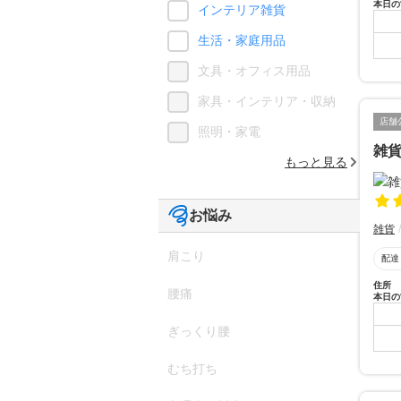
本日の
インテリア雑貨
生活・家庭用品
文具・オフィス用品
家具・インテリア・収納
店舗
照明・家電
雑
もっと見る
お悩み
雑貨
肩こり
配達
住所
腰痛
本日の
ぎっくり腰
むち打ち