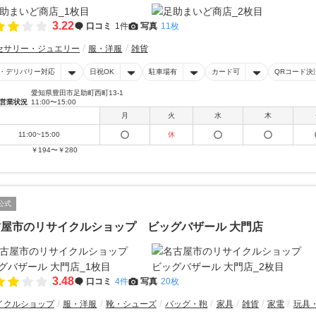
3.22
口コミ
1件
写真
11枚
セサリー・ジュエリー
服・洋服
雑貨
・デリバリー対応
日祝OK
駐車場有
カード可
QRコード決
愛知県豊田市足助町西町13-1
営業状況
11:00〜15:00
月
火
水
木
11:00~15:00
休
￥194〜￥280
公式
古屋市のリサイクルショップ ビッグバザール 大門店
3.48
口コミ
4件
写真
20枚
イクルショップ
服・洋服
靴・シューズ
バッグ・鞄
家具
雑貨
家電
玩具