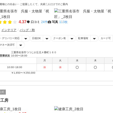
着物との出会い・ご提案したくて、夫婦二人だけでのご案内
4.37
口コミ
24件
写真
113枚
インテリア
バッグ・鞄
・デリバリー対応
日祝OK
クーポン有
駐車場有
カード可
マネー決済可
三重県名張市つつじが丘北４番町１６０
営業状況
10:00〜18:00
月
火
水
木
10:00~18:00
休
休
￥1,650〜￥250,000
公式
康工房