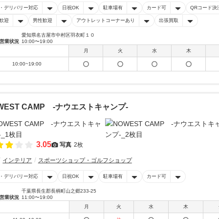
・デリバリー対応
日祝OK
駐車場有
カード可
QRコード決
歓迎
男性歓迎
アウトレットコーナーあり
出張買取
愛知県名古屋市中村区羽衣町１０
営業状況
10:00〜19:00
月
火
水
木
10:00~19:00
WEST CAMP -ナウエストキャンプ-
3.05
写真
2枚
インテリア
スポーツショップ・ゴルフショップ
・デリバリー対応
日祝OK
駐車場有
カード可
千葉県長生郡長柄町山之郷233-25
営業状況
11:00〜19:00
月
火
水
木