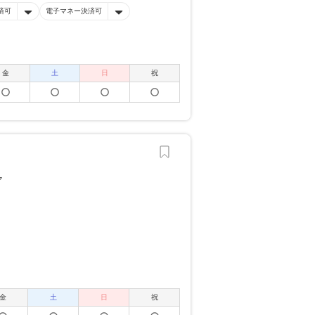
済可
電子マネー決済可
金
土
日
祝
金
土
日
祝