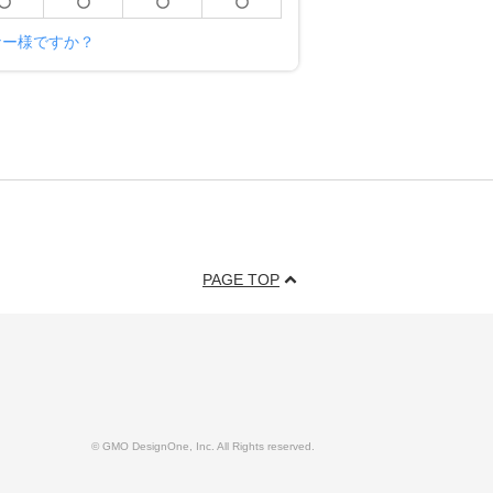
ーナー様ですか？
PAGE TOP
© GMO DesignOne, Inc. All Rights reserved.