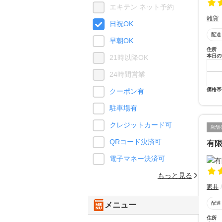
エキテン ネット予約
雑貨
日祝OK
配達
早朝OK
住所
本日の
21時以降OK
24時間営業
価格帯
クーポン有
駐車場有
クレジットカード可
店舗
QRコード決済可
有
電子マネー決済可
もっと見る
家具
配達
メニュー
住所