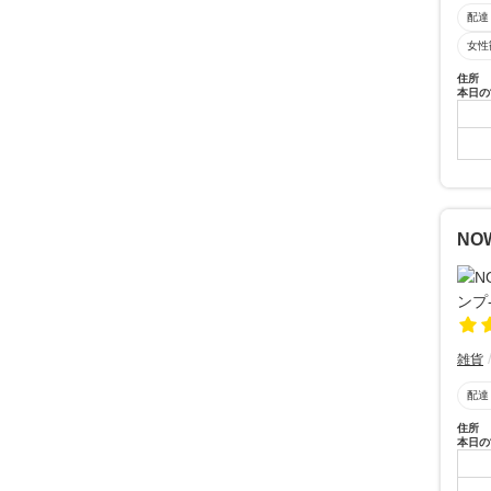
配達
女性
住所
本日の
NO
雑貨
配達
住所
本日の