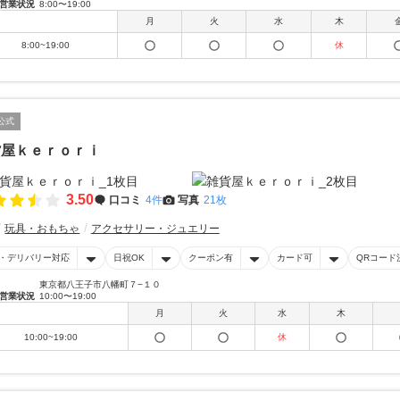
営業状況
8:00〜19:00
月
火
水
木
8:00~19:00
休
公式
貨屋ｋｅｒｏｒｉ
3.50
口コミ
4件
写真
21枚
玩具・おもちゃ
アクセサリー・ジュエリー
・デリバリー対応
日祝OK
クーポン有
カード可
QRコード
東京都八王子市八幡町７−１０
営業状況
10:00〜19:00
月
火
水
木
10:00~19:00
休