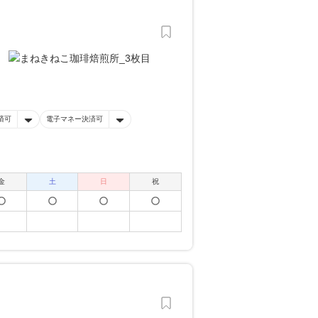
済可
電子マネー決済可
金
土
日
祝