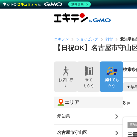
無料診断
エキテン
ショッピング
雑貨
愛知県名
【日祝OK】名古屋市守山
検索条
お店に行
来て
届けても
く
もらう
らう
早
エリア
8
件
愛知県
店舗
名古屋市守山区
三