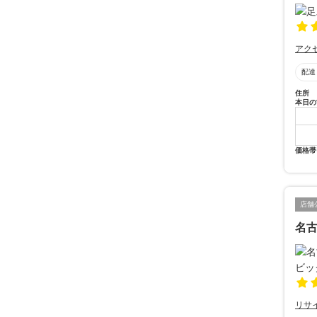
アク
配達
住所
本日の
価格帯
店舗
名
リサ