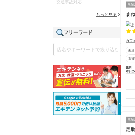
交通事故対応
店舗
ま
もっと見る
フリーワード
カフ
配達
女性
住所
本日の
店舗
足