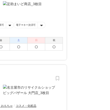
済可
電子マネー決済可
金
土
日
祝
・おもちゃ
コスメ・化粧品