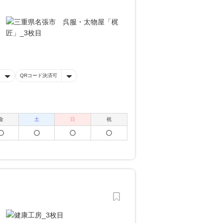
QRコード決済可
金
土
日
祝