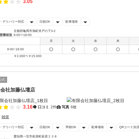
3.05
・デリバリー対応
日祝OK
駐車場有
京都府亀岡市旭町井戸の下3-2
営業状況
9:00〜18:00
月
火
水
木
9:00~18:00
￥2,000〜￥15,000
公式
限会社加藤仏壇店
3.16
口コミ
2件
写真
6枚
雑貨
・デリバリー対応
日祝OK
早朝OK
駐車場有
QRコード決
愛知県一宮市萩原町萩原２３８