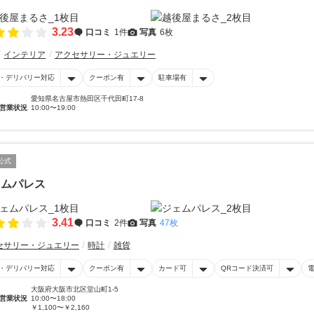
3.23
口コミ
1件
写真
6枚
インテリア
アクセサリー・ジュエリー
・デリバリー対応
クーポン有
駐車場有
愛知県名古屋市熱田区千代田町17-8
営業状況
10:00〜19:00
公式
ェムパレス
3.41
口コミ
2件
写真
47枚
セサリー・ジュエリー
時計
雑貨
・デリバリー対応
クーポン有
カード可
QRコード決済可
大阪府大阪市北区堂山町1-5
営業状況
10:00〜18:00
￥1,100〜￥2,160