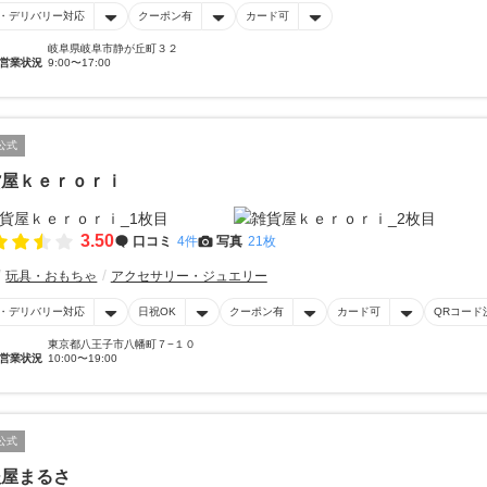
・デリバリー対応
クーポン有
カード可
岐阜県岐阜市静が丘町３２
営業状況
9:00〜17:00
公式
貨屋ｋｅｒｏｒｉ
3.50
口コミ
4件
写真
21枚
玩具・おもちゃ
アクセサリー・ジュエリー
・デリバリー対応
日祝OK
クーポン有
カード可
QRコード
東京都八王子市八幡町７−１０
営業状況
10:00〜19:00
公式
後屋まるさ