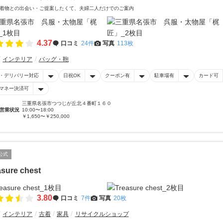
着物との出会い・ご提案したくて、夫婦二人だけでのご案内
4.37
口コミ
24件
写真
113枚
インテリア
バッグ・鞄
・デリバリー対応
日祝OK
クーポン有
駐車場有
カード可
マネー決済可
三重県名張市つつじが丘北４番町１６０
営業状況
10:00〜18:00
￥1,650〜￥250,000
公式
asure chest
3.80
口コミ
7件
写真
20枚
インテリア
古着
家具
リサイクルショップ