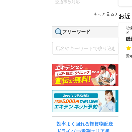
交通事故対応
もっと見る
お近
胡
フリーワード
区
磯
愛
効率よく回れる軽貨物配送
ドライバー/希望エリア相