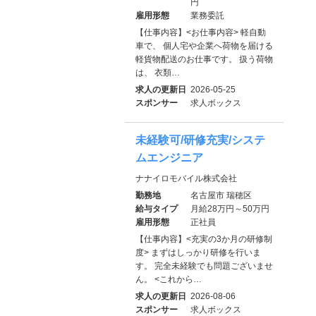
円
雇用形態
業務委託
【仕事内容】<お仕事内容> 軽自動
車で、 個人宅や企業へ荷物を届ける
軽貨物配送のお仕事です。 扱う荷物
は、 衣類…
求人の更新日
2026-05-25
スポンサー
求人ボックス
未経験可/研修充実/システ
ムエンジニア
ナナイロモバイル株式会社
勤務地
名古屋市 瑞穂区
給与タイプ
月給28万円～50万円
雇用形態
正社員
【仕事内容】<充実の3か月の研修制
度> まずはしっかり研修を行いま
す。 完全未経験でも問題ございませ
ん。 <これから…
求人の更新日
2026-08-06
スポンサー
求人ボックス