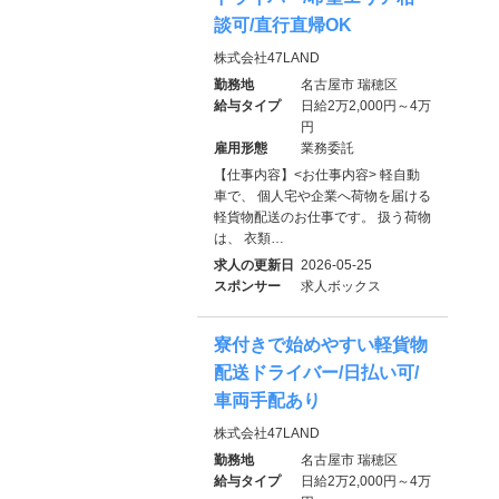
談可/直行直帰OK
株式会社47LAND
勤務地
名古屋市 瑞穂区
給与タイプ
日給2万2,000円～4万
円
雇用形態
業務委託
【仕事内容】<お仕事内容> 軽自動
車で、 個人宅や企業へ荷物を届ける
軽貨物配送のお仕事です。 扱う荷物
は、 衣類…
求人の更新日
2026-05-25
スポンサー
求人ボックス
寮付きで始めやすい軽貨物
配送ドライバー/日払い可/
車両手配あり
株式会社47LAND
勤務地
名古屋市 瑞穂区
給与タイプ
日給2万2,000円～4万