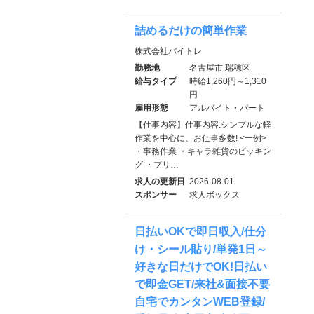
詰めるだけの簡単作業
株式会社バイトレ
勤務地
名古屋市 瑞穂区
給与タイプ
時給1,260円～1,310
円
雇用形態
アルバイト・パート
【仕事内容】仕事内容:シンプルな軽
作業を中心に、お仕事多数! <一例>
・事務作業 ・キャラ雑貨のピッキン
グ ・プリ…
求人の更新日
2026-08-01
スポンサー
求人ボックス
日払いOKで即日収入/仕分
け・シール貼り/単発1日～
好きな日だけでOK!日払い
で即金GET/来社&面接不要
自宅でカンタンWEB登録/