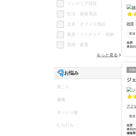
インテリア雑貨
生活・家庭用品
雑貨
文具・オフィス用品
配達
家具・インテリア・収納
住所
照明・家電
本日の
もっと見る
店舗
お悩み
ジ
肩こり
腰痛
アク
ぎっくり腰
配達
むち打ち
住所
本日の
価格帯