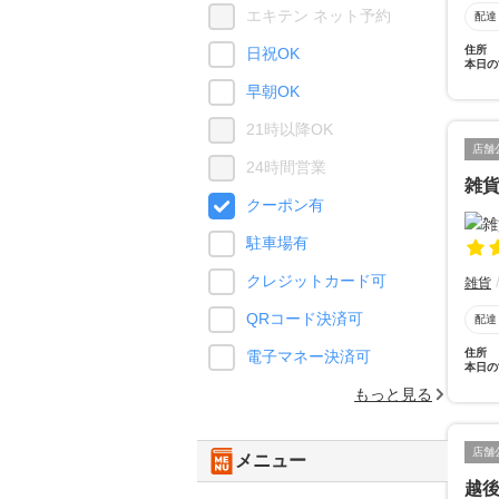
エキテン ネット予約
配達
住所
日祝OK
本日の
早朝OK
21時以降OK
店舗
24時間営業
雑
クーポン有
駐車場有
クレジットカード可
雑貨
QRコード決済可
配達
住所
電子マネー決済可
本日の
もっと見る
店舗
メニュー
越