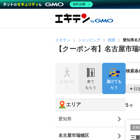
無料診断
エキテン
ショッピング
雑貨
愛知県名
【クーポン有】名古屋市瑞
検索条
お店に行
来て
届けても
く
もらう
らう
日
エリア
5
件
愛知県
店舗
名古屋市瑞穂区
三