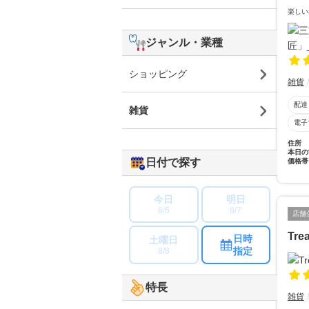
楽しい
ジャンル・業種
ショッピング
雑貨
配達
雑貨
電子
住所
本日の
日付で探す
価格帯
今日
明日
8/6
8/7
店舗
Tre
日時
土曜日
指定
8/8
特長
雑貨