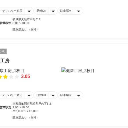
・デリバリー対応
早朝OK
駐車場有
岐阜県大垣市中町７７
営業状況
8:00〜18:00
駐車場あり （無料）
公式
康工房
3.05
・デリバリー対応
日祝OK
駐車場有
京都府亀岡市旭町井戸の下3-2
営業状況
9:00〜18:00
￥2,000〜￥15,000
駐車場あり （無料）