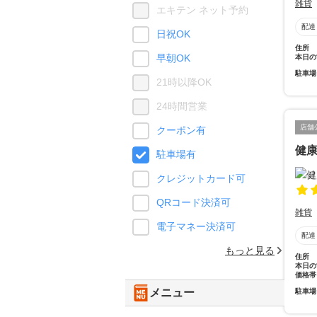
雑貨
エキテン ネット予約
配達
日祝OK
住所
早朝OK
本日の
駐車場
21時以降OK
24時間営業
店舗
クーポン有
健
駐車場有
クレジットカード可
QRコード決済可
雑貨
電子マネー決済可
配達
もっと見る
住所
本日の
価格帯
メニュー
駐車場