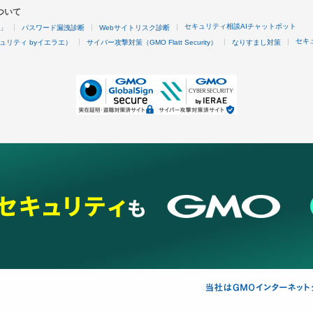
ついて
セキュリティ相談AIチャットボット
4」
パスワード漏洩診断
Webサイトリスク診断
セキ
ュリティ byイエラエ）
サイバー攻撃対策（GMO Flatt Security）
なりすまし対策