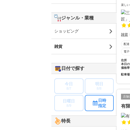
楽しい
ジャンル・業種
ショッピング
雑貨
配達
雑貨
電子
住所
本日の
日付で探す
価格帯
駐車場
今日
明日
8/7
8/8
店舗
日時
日曜日
指定
8/9
有
特長