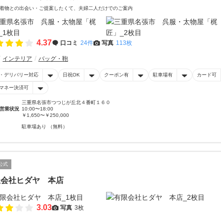
着物との出会い・ご提案したくて、夫婦二人だけでのご案内
4.37
口コミ
24件
写真
113枚
インテリア
バッグ・鞄
・デリバリー対応
日祝OK
クーポン有
駐車場有
カード可
マネー決済可
三重県名張市つつじが丘北４番町１６０
営業状況
10:00〜18:00
￥1,650〜￥250,000
駐車場あり （無料）
公式
限会社ヒダヤ 本店
3.03
写真
3枚