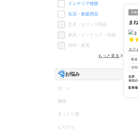
インテリア雑貨
店舗
生活・家庭用品
ま
文具・オフィス用品
家具・インテリア・収納
照明・家電
カフ
もっと見る
配達
女性
お悩み
住所
本日の
肩こり
駐車場
腰痛
ぎっくり腰
むち打ち