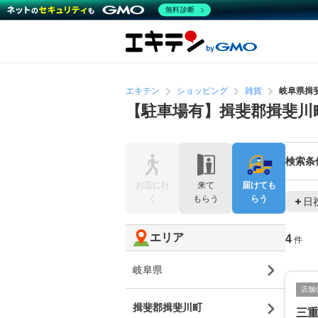
無料診断
エキテン
ショッピング
雑貨
岐阜県揖
【駐車場有】揖斐郡揖斐川
検索条
お店に行
来て
届けても
く
もらう
らう
日
エリア
4
件
岐阜県
店舗
揖斐郡揖斐川町
三