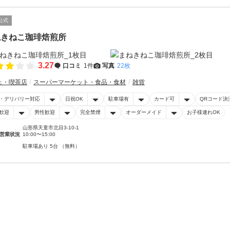
公式
ねきねこ珈琲焙煎所
3.27
口コミ
1件
写真
22枚
ェ・喫茶店
スーパーマーケット・食品・食材
雑貨
・デリバリー対応
日祝OK
駐車場有
カード可
QRコード決
歓迎
男性歓迎
完全禁煙
オーダーメイド
お子様連れOK
山形県天童市北目3-10-1
営業状況
10:00〜15:00
駐車場あり 5台 （無料）