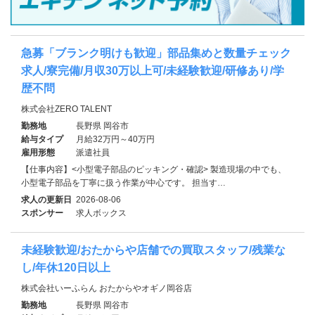
急募「ブランク明けも歓迎」部品集めと数量チェック
求人/寮完備/月収30万以上可/未経験歓迎/研修あり/学
歴不問
株式会社ZERO TALENT
勤務地
長野県 岡谷市
給与タイプ
月給32万円～40万円
雇用形態
派遣社員
【仕事内容】<小型電子部品のピッキング・確認> 製造現場の中でも、
小型電子部品を丁寧に扱う作業が中心です。 担当す…
求人の更新日
2026-08-06
スポンサー
求人ボックス
未経験歓迎/おたからや店舗での買取スタッフ/残業な
し/年休120日以上
株式会社いーふらん おたからやオギノ岡谷店
勤務地
長野県 岡谷市