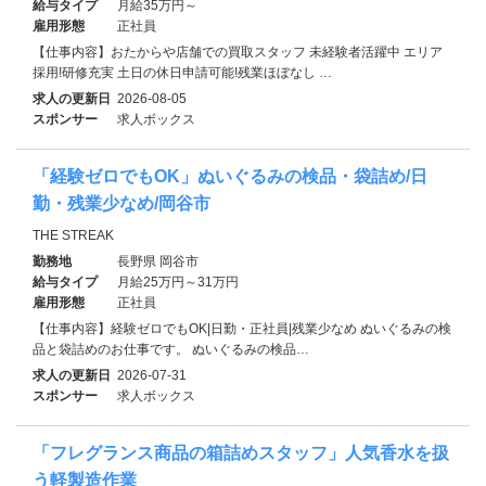
給与タイプ
月給35万円～
雇用形態
正社員
【仕事内容】おたからや店舗での買取スタッフ 未経験者活躍中 エリア
採用!研修充実 土日の休日申請可能!残業ほぼなし …
求人の更新日
2026-08-05
スポンサー
求人ボックス
「経験ゼロでもOK」ぬいぐるみの検品・袋詰め/日
勤・残業少なめ/岡谷市
THE STREAK
勤務地
長野県 岡谷市
給与タイプ
月給25万円～31万円
雇用形態
正社員
【仕事内容】経験ゼロでもOK|日勤・正社員|残業少なめ ぬいぐるみの検
品と袋詰めのお仕事です。 ぬいぐるみの検品…
求人の更新日
2026-07-31
スポンサー
求人ボックス
「フレグランス商品の箱詰めスタッフ」人気香水を扱
う軽製造作業