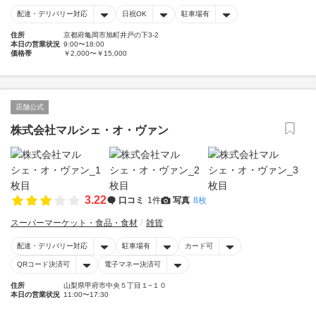
配達・デリバリー対応
日祝OK
駐車場有
住所
京都府亀岡市旭町井戸の下3-2
本日の営業状況
9:00〜18:00
価格帯
￥2,000〜￥15,000
店舗公式
株式会社マルシェ・オ・ヴァン
3.22
口コミ
1件
写真
8枚
スーパーマーケット・食品・食材
雑貨
配達・デリバリー対応
駐車場有
カード可
QRコード決済可
電子マネー決済可
住所
山梨県甲府市中央５丁目１−１０
本日の営業状況
11:00〜17:30