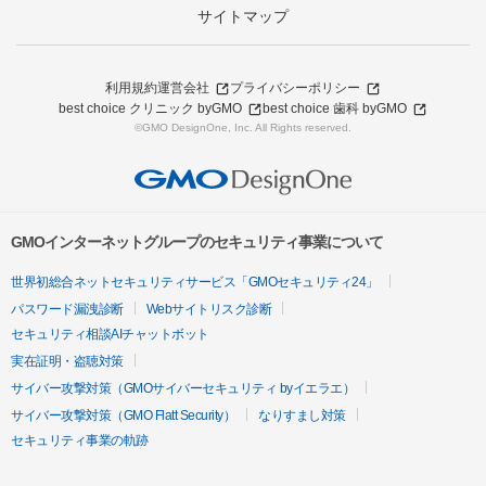
サイトマップ
利用規約
運営会社
プライバシーポリシー
best choice クリニック byGMO
best choice 歯科 byGMO
©GMO DesignOne, Inc. All Rights reserved.
GMOインターネットグループのセキュリティ事業について
世界初総合ネットセキュリティサービス「GMOセキュリティ24」
パスワード漏洩診断
Webサイトリスク診断
セキュリティ相談AIチャットボット
実在証明・盗聴対策
サイバー攻撃対策（GMOサイバーセキュリティ byイエラエ）
サイバー攻撃対策（GMO Flatt Security）
なりすまし対策
セキュリティ事業の軌跡