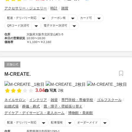
アクセサリー・ジュエリー
時計
雑貨
配達・デリバリー対応
クーポン有
カード可
QRコード決済可
電子マネー決済可
住所
大阪府大阪市北区堂山町1-5
本日の営業状況
10:00〜18:00
価格帯
￥1,100〜￥2,160
店舗公式
M-CREATE.
3.04
写真
2枚
ネイルサロン
インテリア
雑貨
専門学校・専修学校
ゴルフスクール
結婚式場
葬儀・葬式
畳・障子・壁紙張り替え
デイケア・デイサービス・老人ホーム
博物館・美術館
配達・デリバリー対応
駐車場有
オーダーメイド
住所
長野県諏訪市四賀1295-1