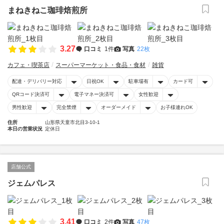
まねきねこ珈琲焙煎所
3.27
口コミ
1件
写真
22枚
カフェ・喫茶店
スーパーマーケット・食品・食材
雑貨
配達・デリバリー対応
日祝OK
駐車場有
カード可
QRコード決済可
電子マネー決済可
女性歓迎
男性歓迎
完全禁煙
オーダーメイド
お子様連れOK
住所
山形県天童市北目3-10-1
本日の営業状況
定休日
店舗公式
ジェムパレス
3.41
口コミ
2件
写真
47枚