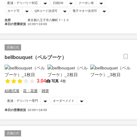
配達・デリバリー対応
日祝OK
クーポン有
カード可
QRコード決済可
電子マネー決済可
住所
東京都八王子市八幡町７−１０
本日の営業状況
10:00〜19:00
店舗公式
bellbouquet（ベルブーケ）
3.04
写真
4枚
結婚式場
花・花屋
雑貨
配達・デリバリー専門
オーダーメイド
本日の営業状況
10:00〜18:00
店舗公式