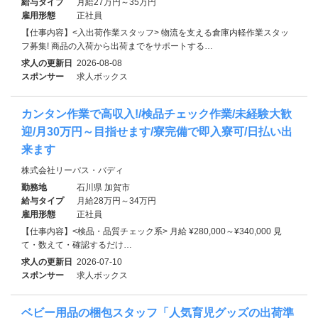
給与タイプ
月給27万円～35万円
雇用形態
正社員
【仕事内容】<入出荷作業スタッフ> 物流を支える倉庫内軽作業スタッ
フ募集! 商品の入荷から出荷までをサポートする…
求人の更新日
2026-08-08
スポンサー
求人ボックス
カンタン作業で高収入!/検品チェック作業/未経験大歓
迎/月30万円～目指せます/寮完備で即入寮可/日払い出
来ます
株式会社リーパス・バディ
勤務地
石川県 加賀市
給与タイプ
月給28万円～34万円
雇用形態
正社員
【仕事内容】<検品・品質チェック系> 月給 ¥280,000～¥340,000 見
て・数えて・確認するだけ…
求人の更新日
2026-07-10
スポンサー
求人ボックス
ベビー用品の梱包スタッフ「人気育児グッズの出荷準