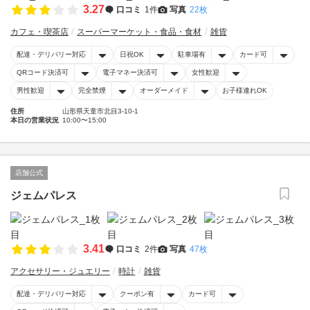
3.27
口コミ
1件
写真
22枚
カフェ・喫茶店
スーパーマーケット・食品・食材
雑貨
配達・デリバリー対応
日祝OK
駐車場有
カード可
QRコード決済可
電子マネー決済可
女性歓迎
男性歓迎
完全禁煙
オーダーメイド
お子様連れOK
住所
山形県天童市北目3-10-1
本日の営業状況
10:00〜15:00
店舗公式
ジェムパレス
3.41
口コミ
2件
写真
47枚
アクセサリー・ジュエリー
時計
雑貨
配達・デリバリー対応
クーポン有
カード可