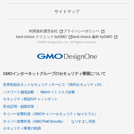
サイトマップ
利用規約
運営会社
プライバシーポリシー
best choice クリニック byGMO
best choice 歯科 byGMO
©GMO DesignOne, Inc. All Rights reserved.
GMOインターネットグループのセキュリティ事業について
世界初総合ネットセキュリティサービス「GMOセキュリティ24」
パスワード漏洩診断
Webサイトリスク診断
セキュリティ相談AIチャットボット
実在証明・盗聴対策
サイバー攻撃対策（GMOサイバーセキュリティ byイエラエ）
サイバー攻撃対策（GMO Flatt Security）
なりすまし対策
セキュリティ事業の軌跡