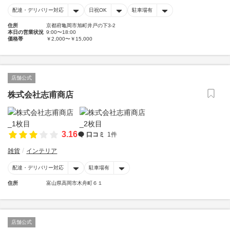
配達・デリバリー対応
日祝OK
駐車場有
住所
京都府亀岡市旭町井戸の下3-2
本日の営業状況
9:00〜18:00
価格帯
￥2,000〜￥15,000
店舗公式
株式会社志甫商店
3.16
口コミ
1件
雑貨
インテリア
配達・デリバリー対応
駐車場有
住所
富山県高岡市木舟町６１
店舗公式