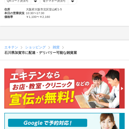
QRコード決済可
電子マネー決済可
住所
大阪府大阪市北区堂山町1-5
本日の営業状況
10:30〜17:30
価格帯
￥1,100〜￥2,160
エキテン
ショッピング
雑貨
石川県加賀市に配達・デリバリー可能な雑貨屋