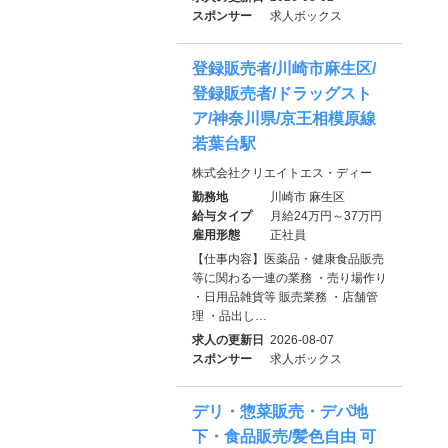
スポンサー
求人ボックス
登録販売者/川崎市麻生区/
登録販売者/ドラッグスト
ア/神奈川県/京王相模原線
若葉台駅
株式会社クリエイトエス・ディー
勤務地
川崎市 麻生区
給与タイプ
月給24万円～37万円
雇用形態
正社員
【仕事内容】医薬品・健康食品販売
等に関わる一連の業務 ・売り場作り
・日用品雑貨等 販売業務 ・店舗管
理 ・品出し…
求人の更新日
2026-08-07
スポンサー
求人ボックス
デリ・惣菜販売・デパ地
下・食品販売/髪色自由 可