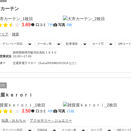
市カーテン
3.69
口コミ
7件
写真
8枚
テリア
雑貨
・デリバリー対応
クーポン有
駐車場有
カード可
QRコー
静岡県静岡市駿河区高松１８４０
営業状況
10:00〜17:00
ネー
交通系電子マネー（Suica/PASMO/ICOCA など）
公式
貨屋ｋｅｒｏｒｉ
3.50
口コミ
4件
写真
21枚
玩具・おもちゃ
アクセサリー・ジュエリー
・デリバリー対応
日祝OK
クーポン有
カード可
QRコード