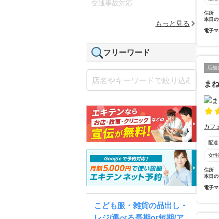
交通事故対応
住所
本日の
もっと見る
電子マ
フリーワード
店舗
ま
カフ
配達
女性
住所
本日の
電子マ
こども服・雑貨の品出し・
レジ/選べる長期or短期/ア