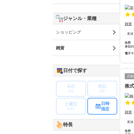
ジャンル・業種
雑貨
ショッピング
配達
住所
本日の
雑貨
電子マ
日付で探す
店舗
株
今日
明日
8/8
8/9
日時
土曜日
指定
8/15
雑貨
配達
特長
住所