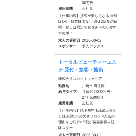
30万円
雇用形態
正社員
【仕事内容】接客が楽しくなる 未経
験OK・残業ほぼなし!週休2日制の日
曜・祝日は固定でお休み <求人おす
すめポイ…
求人の更新日
2026-08-02
スポンサー
求人ボックス
トータルビューティーエス
テ 受付・接客・施術
株式会社コレクトキャリア
勤務地
川崎市 麻生区
給与タイプ
月給19万2,000円～
27万5,000円
雇用形態
正社員
【仕事内容】脱毛無料 転勤&出張な
し!未経験OKの美容サロン <人気の
理由をご紹介> 9割が美容業界未経
験スター…
求人の更新日
2026-08-02