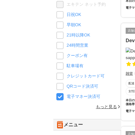
本日の
エキテン ネット予約
電子マ
日祝OK
早朝OK
店舗
21時以降OK
Dev
24時間営業
クーポン有
駐車場有
雑貨
クレジットカード可
配達
QRコード決済可
女性
電子マネー決済可
本日の
価格帯
もっと見る
電子マ
メニュー
店舗