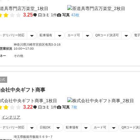
3.25
口コミ
1件
写真
43枚
・デリバリー対応
駐車場有
カード可
QRコード決済可
電
神奈川県川崎市宮前区有馬5-3-16
営業状況
10:00〜17:00
ネー
その他
公式
式会社中央ギフト商事
3.22
口コミ
1件
写真
7枚
インテリア
・デリバリー対応
日祝OK
駐車場有
カード可
QRコード決
埼玉県飯能市飯能５６９−７