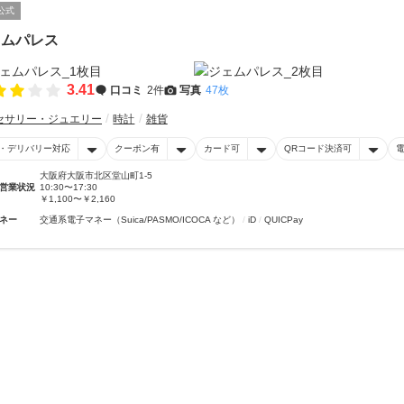
公式
ェムパレス
3.41
口コミ
2件
写真
47枚
セサリー・ジュエリー
時計
雑貨
・デリバリー対応
クーポン有
カード可
QRコード決済可
大阪府大阪市北区堂山町1-5
営業状況
10:30〜17:30
￥1,100〜￥2,160
ネー
交通系電子マネー（Suica/PASMO/ICOCA など）
iD
QUICPay