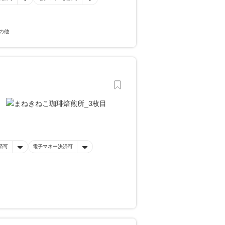
の他
済可
電子マネー決済可