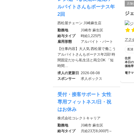
店舗
ルバイトさんもボーナス年
ジ
2回
西松屋チェーン 川崎麻生店
勤務地
川崎市 麻生区
給与タイプ
時給1,225円
アク
雇用形態
アルバイト・パート
【仕事内容】大人気 西松屋で働こう
配達
アルバイトさんもボーナス年2回! 時
住所
間固定だから私生活と両立OK 「短
本日の
時間…
価格帯
求人の更新日
2026-08-08
電子マ
スポンサー
求人ボックス
受付・接客サポート 女性
専用フィットネス/日・祝
はお休み
株式会社コレクトキャリア
勤務地
川崎市 麻生区
給与タイプ
月給23万8,000円～