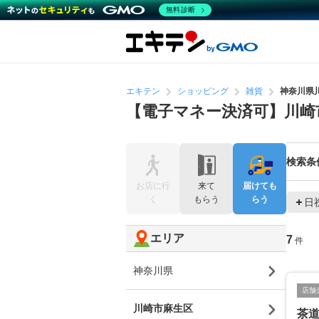
無料診断
エキテン
ショッピング
雑貨
神奈川県
【電子マネー決済可】川崎
検索条
お店に行
来て
届けても
く
もらう
らう
日
エリア
7
件
神奈川県
店舗
川崎市麻生区
茶