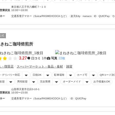
東京都八王子市八幡町７−１０
営業状況
10:00〜19:00
ネー
交通系電子マネー（Suica/PASMO/ICOCA など）
楽天Edy
nanaco
iD
QUICPay
そ
公式
ねきねこ珈琲焙煎所
3.27
口コミ
1件
写真
22枚
ェ・喫茶店
スーパーマーケット・食品・食材
雑貨
・デリバリー対応
日祝OK
駐車場有
カード可
QRコード決
歓迎
男性歓迎
完全禁煙
オーダーメイド
お子様連れOK
山形県天童市北目3-10-1
営業状況
10:00〜15:00
ネー
交通系電子マネー（Suica/PASMO/ICOCA など）
iD
QUICPay