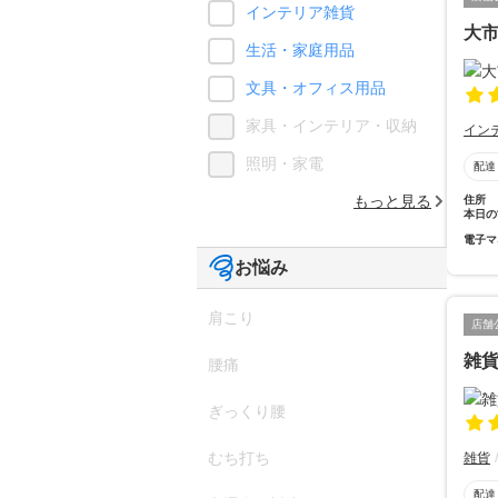
インテリア雑貨
大
生活・家庭用品
文具・オフィス用品
家具・インテリア・収納
イン
照明・家電
配達
もっと見る
住所
本日の
電子マ
お悩み
肩こり
店舗
雑
腰痛
ぎっくり腰
むち打ち
雑貨
配達