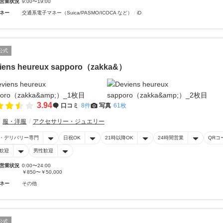
営業状況
9:00〜19:00
ネー
交通系電子マネー（Suica/PASMO/ICOCA など）
iD
公式
iens heureux sapporo（zakka&）
3.94
口コミ
8件
写真
61枚
服・洋服
アクセサリー・ジュエリー
・デリバリー専門
日祝OK
21時以降OK
24時間営業
QRコ
歓迎
男性歓迎
営業状況
0:00〜24:00
￥850〜￥50,000
ネー
その他
公式