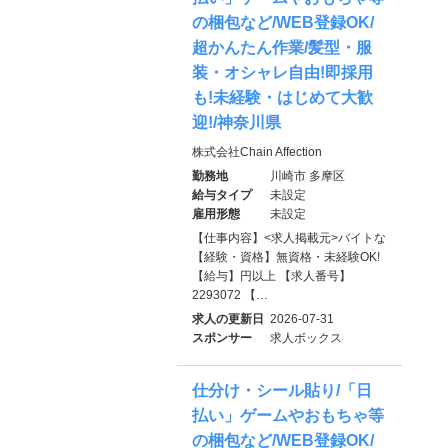
の梱包など/WEB登録OK/
超かんたん作業/髪型・服
装・オシャレ自由!即採用
も!未経験・はじめて大歓
迎!/神奈川県
株式会社Chain Affection
勤務地
川崎市 多摩区
給与タイプ
未設定
雇用形態
未設定
【仕事内容】<求人掲載元>バイトな
【経験・資格】無資格・未経験OK!
【給与】円以上 【求人番号】
2293072 【…
求人の更新日
2026-07-31
スポンサー
求人ボックス
仕分け・シール貼り/「日
払い」ゲームやおもちゃ等
の梱包など/WEB登録OK/