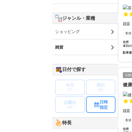
ジャンル・業種
雑貨
ショッピング
配達
住所
本日の
雑貨
駐車場
日付で探す
店舗
健
今日
明日
8/7
8/8
日時
日曜日
指定
8/9
雑貨
配達
特長
住所