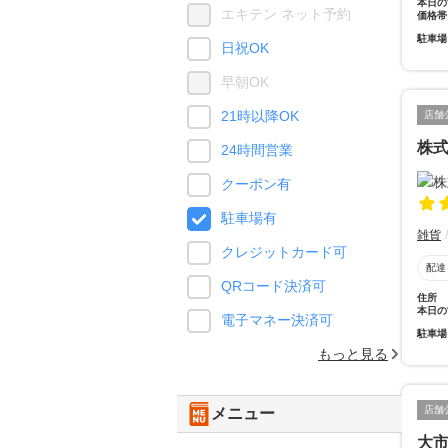
本日の
エキテン ネット予約
価格帯
駐車場
日祝OK
早朝OK
21時以降OK
店舗
株
24時間営業
クーポン有
駐車場有
雑貨
クレジットカード可
配達
QRコード決済可
住所
本日の
電子マネー決済可
駐車場
もっと見る
店舗
メニュー
大