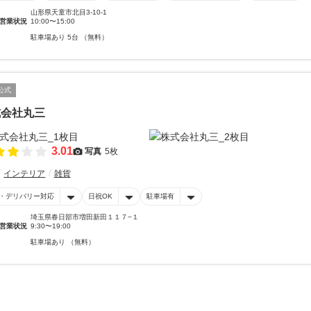
山形県天童市北目3-10-1
営業状況
10:00〜15:00
駐車場あり 5台 （無料）
公式
式会社丸三
3.01
写真
5枚
インテリア
雑貨
・デリバリー対応
日祝OK
駐車場有
埼玉県春日部市増田新田１１７−１
営業状況
9:30〜19:00
駐車場あり （無料）