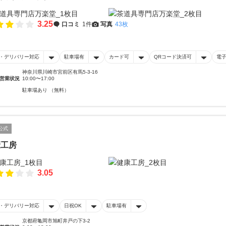
3.25
口コミ
1件
写真
43枚
・デリバリー対応
駐車場有
カード可
QRコード決済可
電
神奈川県川崎市宮前区有馬5-3-16
営業状況
10:00〜17:00
駐車場あり （無料）
公式
康工房
3.05
・デリバリー対応
日祝OK
駐車場有
京都府亀岡市旭町井戸の下3-2