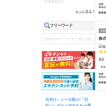
交通事故対応
住所
本日の
もっと見る
駐車場
フリーワード
店舗
株
家具
配達
住所
本日の
駐車場
仕分け・シール貼り/「日
払い」ゲームやおもちゃ等