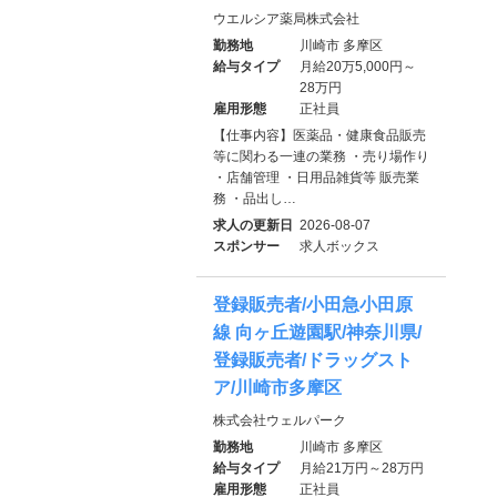
ウエルシア薬局株式会社
勤務地
川崎市 多摩区
給与タイプ
月給20万5,000円～
28万円
雇用形態
正社員
【仕事内容】医薬品・健康食品販売
等に関わる一連の業務 ・売り場作り
・店舗管理 ・日用品雑貨等 販売業
務 ・品出し…
求人の更新日
2026-08-07
スポンサー
求人ボックス
登録販売者/小田急小田原
線 向ヶ丘遊園駅/神奈川県/
登録販売者/ドラッグスト
ア/川崎市多摩区
株式会社ウェルパーク
勤務地
川崎市 多摩区
給与タイプ
月給21万円～28万円
雇用形態
正社員