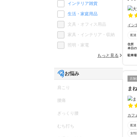
インテリア雑貨
生活・家庭用品
文具・オフィス用品
イン
家具・インテリア・収納
配達
住所
照明・家電
本日の
もっと見る
駐車場
お悩み
店舗
肩こり
ま
腰痛
ぎっくり腰
カフ
配達
むち打ち
女性