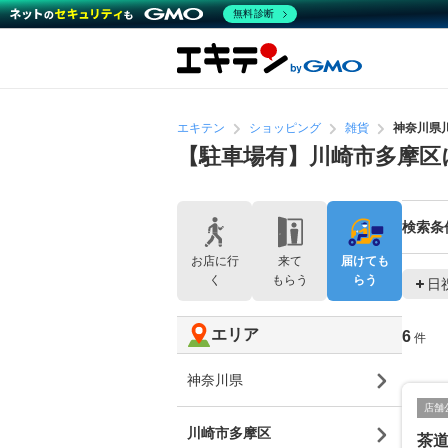
無料診断
エキテン
ショッピング
雑貨
神奈川県
【駐車場有】川崎市多摩区
検索条
お店に行
来て
届けても
く
もらう
らう
日
エリア
6
件
神奈川県
店舗
川崎市多摩区
茶