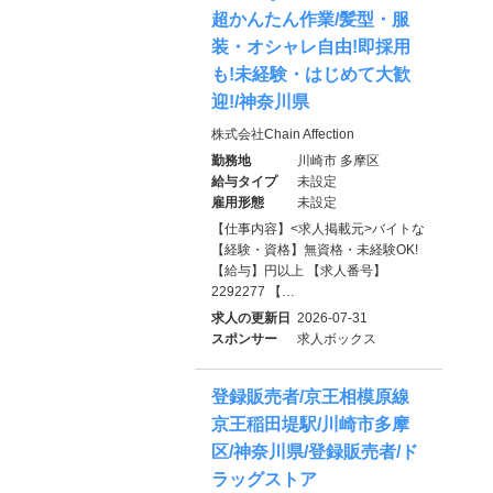
超かんたん作業/髪型・服
装・オシャレ自由!即採用
も!未経験・はじめて大歓
迎!/神奈川県
株式会社Chain Affection
勤務地
川崎市 多摩区
給与タイプ
未設定
雇用形態
未設定
【仕事内容】<求人掲載元>バイトな
【経験・資格】無資格・未経験OK!
【給与】円以上 【求人番号】
2292277 【…
求人の更新日
2026-07-31
スポンサー
求人ボックス
登録販売者/京王相模原線
京王稲田堤駅/川崎市多摩
区/神奈川県/登録販売者/ド
ラッグストア