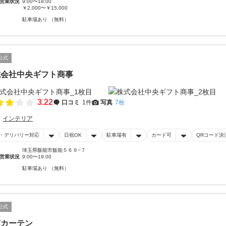
営業状況
9:00〜18:00
￥2,000〜￥15,000
駐車場あり （無料）
公式
式会社中央ギフト商事
3.22
口コミ
1件
写真
7枚
インテリア
・デリバリー対応
日祝OK
駐車場有
カード可
QRコード決
埼玉県飯能市飯能５６９−７
営業状況
9:00〜19:00
駐車場あり （無料）
公式
市カーテン