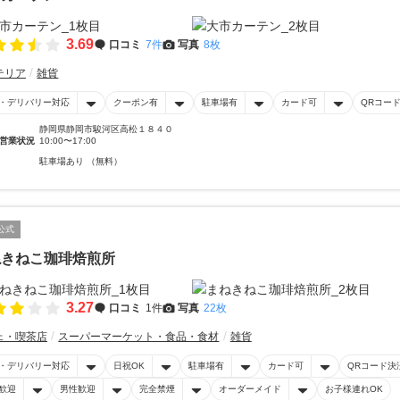
3.69
口コミ
7件
写真
8枚
テリア
雑貨
・デリバリー対応
クーポン有
駐車場有
カード可
QRコー
静岡県静岡市駿河区高松１８４０
営業状況
10:00〜17:00
駐車場あり （無料）
公式
ねきねこ珈琲焙煎所
3.27
口コミ
1件
写真
22枚
ェ・喫茶店
スーパーマーケット・食品・食材
雑貨
・デリバリー対応
日祝OK
駐車場有
カード可
QRコード決
歓迎
男性歓迎
完全禁煙
オーダーメイド
お子様連れOK