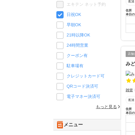
配達
エキテン ネット予約
住所
日祝OK
本日の
早朝OK
21時以降OK
24時間営業
店舗
クーポン有
み
駐車場有
クレジットカード可
QRコード決済可
雑貨
電子マネー決済可
配達
もっと見る
住所
本日の
メニュー