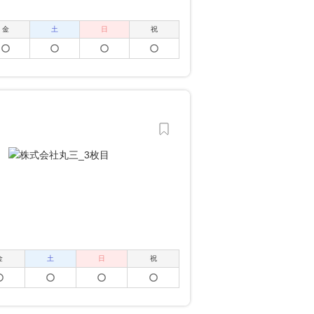
金
土
日
祝
金
土
日
祝