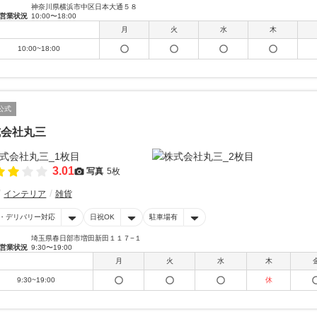
神奈川県横浜市中区日本大通５８
営業状況
10:00〜18:00
月
火
水
木
10:00~18:00
公式
式会社丸三
3.01
写真
5枚
インテリア
雑貨
・デリバリー対応
日祝OK
駐車場有
埼玉県春日部市増田新田１１７−１
営業状況
9:30〜19:00
月
火
水
木
9:30~19:00
休