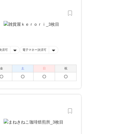
決済可
電子マネー決済可
金
土
日
祝