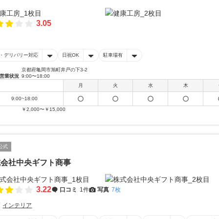
3.05
・デリバリー対応
日祝OK
駐車場有
京都府亀岡市旭町井戸の下3-2
営業状況
9:00〜18:00
月
火
水
木
9:00~18:00
￥2,000〜￥15,000
公式
式会社中央ギフト商事
3.22
口コミ
1件
写真
7枚
インテリア