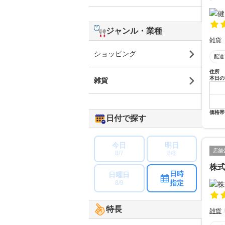
ジャンル・業種
雑貨
ショッピング
配達
住所
本日の
雑貨
価格帯
日付で探す
今日
明日
店舗
8/7
8/8
株
日時
日曜日
指定
8/9
特長
雑貨