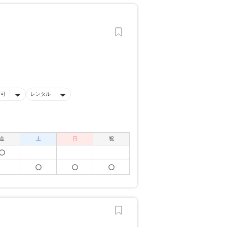
済可
レンタル
金
土
日
祝