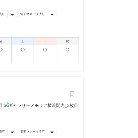
済可
電子マネー決済可
金
土
日
祝
済可
電子マネー決済可