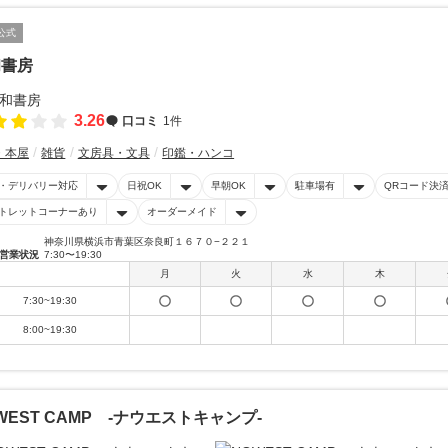
公式
和書房
3.26
口コミ
1件
・本屋
雑貨
文房具・文具
印鑑・ハンコ
・デリバリー対応
日祝OK
早朝OK
駐車場有
QRコード決
トレットコーナーあり
オーダーメイド
神奈川県横浜市青葉区奈良町１６７０−２２１
営業状況
7:30〜19:30
月
火
水
木
7:30~19:30
8:00~19:30
WEST CAMP -ナウエストキャンプ-