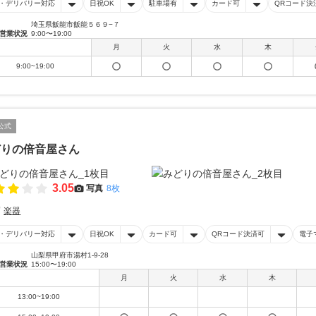
・デリバリー対応
日祝OK
駐車場有
カード可
QRコード決
埼玉県飯能市飯能５６９−７
営業状況
9:00〜19:00
月
火
水
木
9:00~19:00
公式
どりの倍音屋さん
3.05
写真
8枚
楽器
・デリバリー対応
日祝OK
カード可
QRコード決済可
電子
山梨県甲府市湯村1-9-28
営業状況
15:00〜19:00
月
火
水
木
13:00~19:00