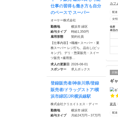
カフ
仕事の習得も働き方も自分
のペースで スーパー
配達
女性
オーケー株式会社
勤務地
横浜市 緑区
住所
本日の
給与タイプ
時給1,350円
雇用形態
契約社員
【仕事内容】<職種> スーパー・業
務スーパー レジ打ち、品出し(ピッ
キング)、デリ・惣菜販売・スイー
ツ販売 <雇用形…
求人の更新日
2026-08-01
スポンサー
求人ボックス
店舗
ギ
登録販売者/神奈川県/登録
販売者/ドラッグストア/横
浜市緑区/JR横浜線駅
家具
株式会社クリエイトエス・ディー
勤務地
横浜市 緑区
配達
給与タイプ
月給24万円～37万円