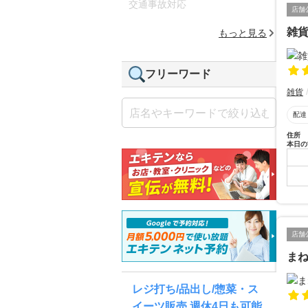
交通事故対応
店舗
雑
もっと見る
フリーワード
雑貨
配達
住所
本日の
店舗
ま
レジ打ち/品出し/惣菜・ス
イーツ販売 週休4日も可能