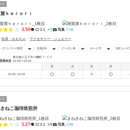
公式
貨屋ｋｅｒｏｒｉ
3.50
口コミ
4件
写真
21枚
玩具・おもちゃ
アクセサリー・ジュエリー
・デリバリー対応
日祝OK
クーポン有
カード可
QRコード
東京都八王子市八幡町７−１０
営業状況
10:00〜19:00
月
火
水
木
10:00~19:00
休
公式
ねきねこ珈琲焙煎所
3.27
口コミ
1件
写真
22枚