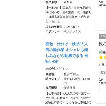
雇用形態
正社員
住所
本日の
【仕事内容】医薬品・健康食品販売
等に関わる一連の業務 ・売り場作り
・日用品雑貨等 販売業務 ・店舗管
理 ・品出し…
求人の更新日
2026-08-07
スポンサー
求人ボックス
店舗
梱包・仕分け・検品/大人
株
気の軽作業 オシャレも楽
しみながら勤務できる 日
払いOK
家具
株式会社バイトレ
配達
勤務地
横浜市 緑区
給与タイプ
時給1,600円～1,875
住所
本日の
円
雇用形態
派遣社員
【仕事内容】<大人気の軽作業ワー
ク!> 難しい仕事な一切なし! 知識や
経験は不要です こんなお仕事紹介で