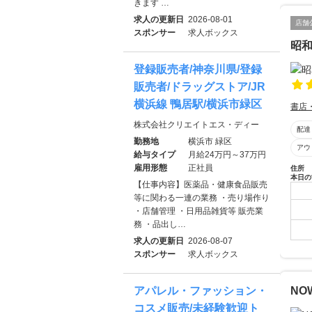
きます …
求人の更新日
2026-08-01
店舗
スポンサー
求人ボックス
昭
登録販売者/神奈川県/登録
販売者/ドラッグストア/JR
横浜線 鴨居駅/横浜市緑区
書店
株式会社クリエイトエス・ディー
配達
勤務地
横浜市 緑区
アウ
給与タイプ
月給24万円～37万円
雇用形態
正社員
住所
本日の
【仕事内容】医薬品・健康食品販売
等に関わる一連の業務 ・売り場作り
・店舗管理 ・日用品雑貨等 販売業
務 ・品出し…
求人の更新日
2026-08-07
スポンサー
求人ボックス
NO
アパレル・ファッション・
コスメ販売/未経験歓迎ト