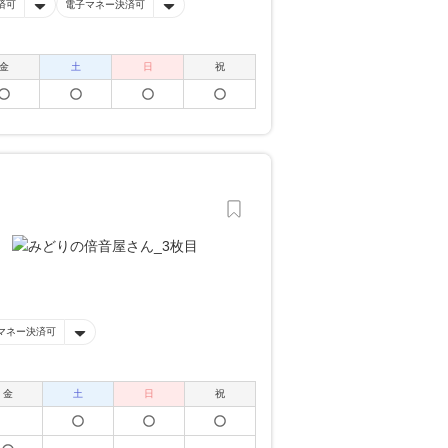
済可
電子マネー決済可
金
土
日
祝
マネー決済可
金
土
日
祝