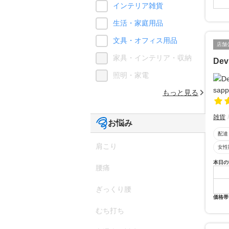
インテリア雑貨
生活・家庭用品
文具・オフィス用品
店舗
家具・インテリア・収納
Dev
照明・家電
もっと見る
雑貨
お悩み
配達
肩こり
女性
本日の
腰痛
ぎっくり腰
価格帯
むち打ち