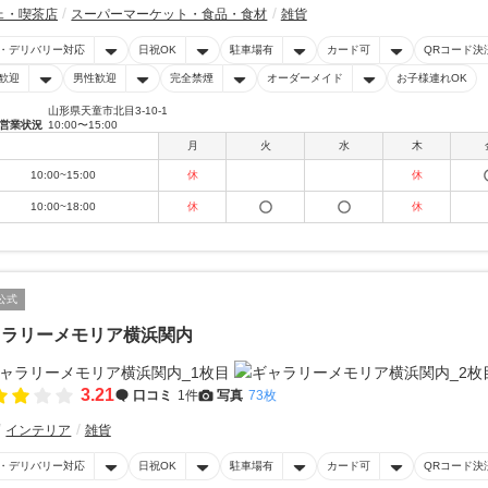
ェ・喫茶店
スーパーマーケット・食品・食材
雑貨
・デリバリー対応
日祝OK
駐車場有
カード可
QRコード決
歓迎
男性歓迎
完全禁煙
オーダーメイド
お子様連れOK
山形県天童市北目3-10-1
営業状況
10:00〜15:00
月
火
水
木
10:00~15:00
休
休
10:00~18:00
休
休
公式
ャラリーメモリア横浜関内
3.21
口コミ
1件
写真
73枚
インテリア
雑貨
・デリバリー対応
日祝OK
駐車場有
カード可
QRコード決