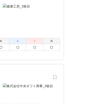
金
土
日
祝