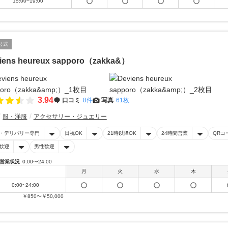
15:00~19:00
公式
iens heureux sapporo（zakka&）
3.94
口コミ
8件
写真
61枚
服・洋服
アクセサリー・ジュエリー
・デリバリー専門
日祝OK
21時以降OK
24時間営業
QRコ
歓迎
男性歓迎
営業状況
0:00〜24:00
月
火
水
木
0:00~24:00
￥850〜￥50,000