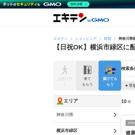
無料診断
エキテン
ショッピング
雑貨
神奈川県
【日祝OK】横浜市緑区に
検索条
お店に行
来て
届けても
く
もらう
らう
早
エリア
10
件
神奈川県
店舗
横浜市緑区
健