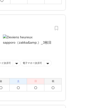
ード決済可
電子マネー決済可
金
土
日
祝