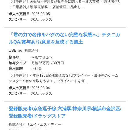
【仕事内容】医薬品・健康食品販売等に関わる一連の業務 ・売り場作り
・日用品雑貨等 販売業務 ・店舗管理 ・品出し…
求人の更新日
2026-08-05
スポンサー
求人ボックス
「君の力で名作をバグのない完璧な状態へ」テクニカ
ルQA/賞与あり/意見を反映する風土
toBE Tech株式会社
勤務地
横浜市 金沢区
給与タイプ
月給25万円～30万円
雇用形態
正社員
【仕事内容】< 年休125日&残業ほぼなし!プライベート最優先のゲーム
テスター> 有休が取りやすく、プライベートを何…
求人の更新日
2026-08-04
スポンサー
求人ボックス
登録販売者/京急逗子線 六浦駅/神奈川県/横浜市金沢区/
登録販売者/ドラッグストア
株式会社クリエイトエス・ディー