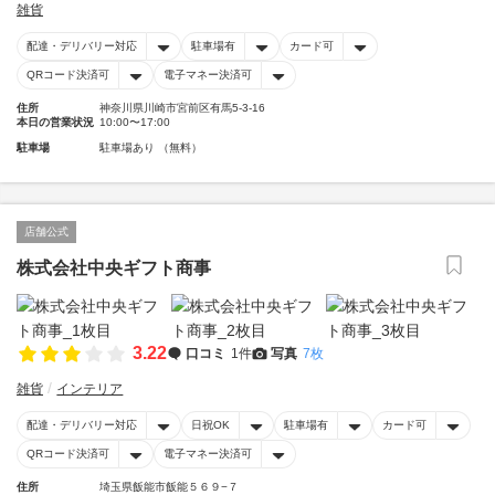
雑貨
配達・デリバリー対応
駐車場有
カード可
QRコード決済可
電子マネー決済可
住所
神奈川県川崎市宮前区有馬5-3-16
本日の営業状況
10:00〜17:00
駐車場
駐車場あり （無料）
店舗公式
株式会社中央ギフト商事
3.22
口コミ
1件
写真
7枚
雑貨
インテリア
配達・デリバリー対応
日祝OK
駐車場有
カード可
QRコード決済可
電子マネー決済可
住所
埼玉県飯能市飯能５６９−７