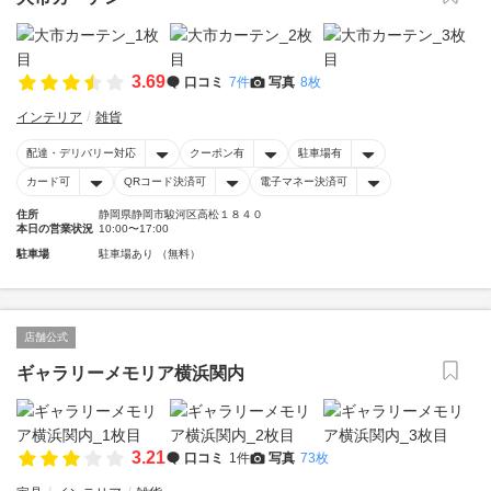
3.69
口コミ
7件
写真
8枚
インテリア
雑貨
配達・デリバリー対応
クーポン有
駐車場有
カード可
QRコード決済可
電子マネー決済可
住所
静岡県静岡市駿河区高松１８４０
本日の営業状況
10:00〜17:00
駐車場
駐車場あり （無料）
店舗公式
ギャラリーメモリア横浜関内
3.21
口コミ
1件
写真
73枚