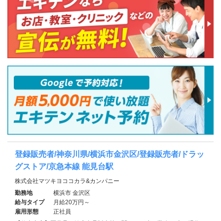
登録販売者/神奈川県/横浜市金沢区/登録販売者/ドラッ
グストア/京急本線 能見台駅
株式会社マツキヨココカラ&カンパニー
勤務地
横浜市 金沢区
給与タイプ
月給20万円～
雇用形態
正社員