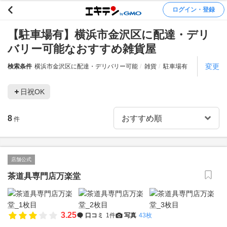
ログイン・登録
【駐車場有】横浜市金沢区に配達・デリ
バリー可能なおすすめ雑貨屋
変更
検索条件
横浜市金沢区に配達・デリバリー可能
雑貨
駐車場有
日祝OK
8
件
店舗公式
茶道具専門店万楽堂
3.25
口コミ
1件
写真
43枚