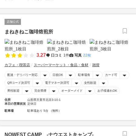
店舗公式
まねきねこ珈琲焙煎所
3.27
口コミ
1件
写真
22枚
カフェ・喫茶店
スーパーマーケット・食品・食材
雑貨
配達・デリバリー対応
日祝OK
駐車場有
カード可
QRコード決済可
電子マネー決済可
女性歓迎
男性歓迎
完全禁煙
オーダーメイド
お子様連れOK
住所
山形県天童市北目3-10-1
本日の営業状況
定休日
駐車場
駐車場あり 5台 （無料）
NOWEST CAMP -ナウエストキャンプ-