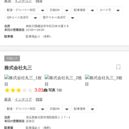
家具
インテリア
雑貨
配達・デリバリー対応
日祝OK
駐車場有
カード可
QRコード決済可
電子マネー決済可
住所
神奈川県横浜市中区日本大通５８
本日の営業状況
10:00〜18:00
駐車場
駐車場あり （有料）
店舗公式
株式会社丸三
3.01
写真
5枚
家具
インテリア
雑貨
配達・デリバリー対応
日祝OK
駐車場有
住所
埼玉県春日部市増田新田１１７−１
本日の営業状況
定休日
駐車場
駐車場あり （無料）