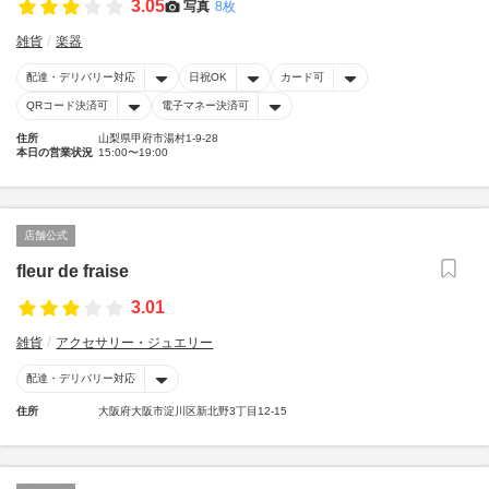
3.05
写真
8枚
雑貨
楽器
配達・デリバリー対応
日祝OK
カード可
QRコード決済可
電子マネー決済可
住所
山梨県甲府市湯村1-9-28
本日の営業状況
15:00〜19:00
店舗公式
fleur de fraise
3.01
雑貨
アクセサリー・ジュエリー
配達・デリバリー対応
住所
大阪府大阪市淀川区新北野3丁目12-15