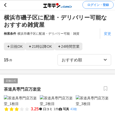
ログイン・登録
横浜市磯子区に配達・デリバリー可能な
おすすめ雑貨屋
変更
検索条件
横浜市磯子区に配達・デリバリー可能
雑貨
日祝OK
21時以降OK
24時間営業
15
件
店舗公式
茶道具専門店万楽堂
3.25
口コミ
1件
写真
43枚