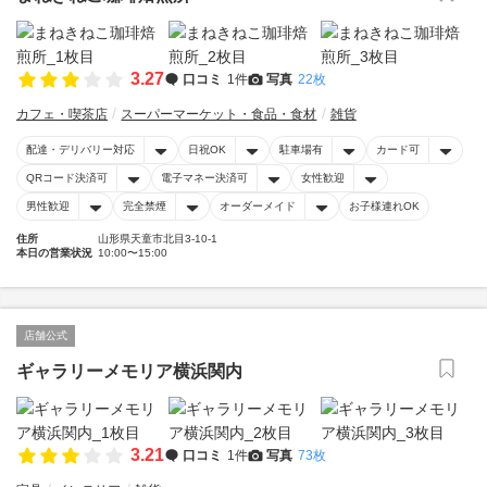
3.27
口コミ
1件
写真
22枚
カフェ・喫茶店
スーパーマーケット・食品・食材
雑貨
配達・デリバリー対応
日祝OK
駐車場有
カード可
QRコード決済可
電子マネー決済可
女性歓迎
男性歓迎
完全禁煙
オーダーメイド
お子様連れOK
住所
山形県天童市北目3-10-1
本日の営業状況
10:00〜15:00
店舗公式
ギャラリーメモリア横浜関内
3.21
口コミ
1件
写真
73枚