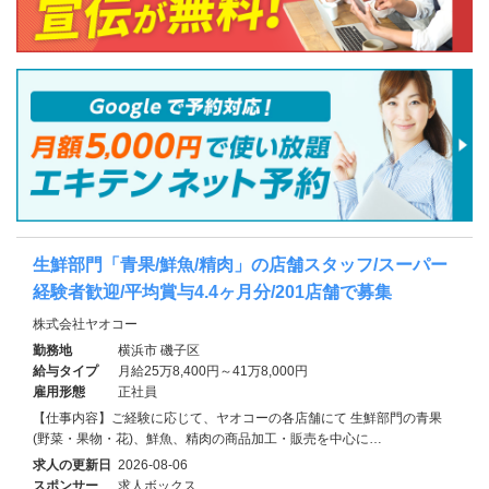
生鮮部門「青果/鮮魚/精肉」の店舗スタッフ/スーパー
経験者歓迎/平均賞与4.4ヶ月分/201店舗で募集
株式会社ヤオコー
勤務地
横浜市 磯子区
給与タイプ
月給25万8,400円～41万8,000円
雇用形態
正社員
【仕事内容】ご経験に応じて、ヤオコーの各店舗にて 生鮮部門の青果
(野菜・果物・花)、鮮魚、精肉の商品加工・販売を中心に…
求人の更新日
2026-08-06
スポンサー
求人ボックス