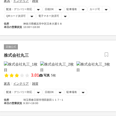
家具
インテリア
雑貨
配達・デリバリー対応
日祝OK
駐車場有
カード可
QRコード決済可
電子マネー決済可
住所
神奈川県横浜市中区日本大通５８
本日の営業状況
10:00〜18:00
店舗公式
株式会社丸三
3.01
写真
5枚
家具
インテリア
雑貨
配達・デリバリー対応
日祝OK
駐車場有
住所
埼玉県春日部市増田新田１１７−１
本日の営業状況
9:30〜19:00