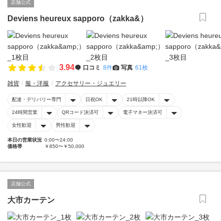
店舗公式
Deviens heureux sapporo（zakka&）
3.94
口コミ
8件
写真
61枚
雑貨
服・洋服
アクセサリー・ジュエリー
配達・デリバリー専門
日祝OK
21時以降OK
24時間営業
QRコード決済可
電子マネー決済可
女性歓迎
男性歓迎
本日の営業状況
0:00〜24:00
価格帯
￥850〜￥50,000
店舗公式
大市カーテン