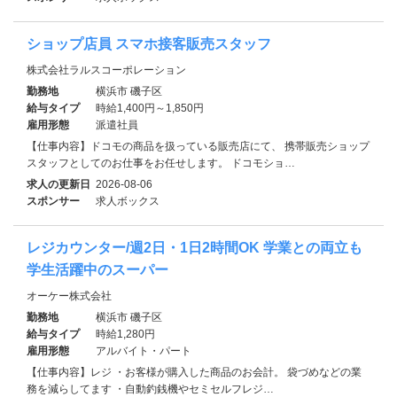
ショップ店員 スマホ接客販売スタッフ
株式会社ラルスコーポレーション
勤務地
横浜市 磯子区
給与タイプ
時給1,400円～1,850円
雇用形態
派遣社員
【仕事内容】ドコモの商品を扱っている販売店にて、 携帯販売ショップ
スタッフとしてのお仕事をお任せします。 ドコモショ…
求人の更新日
2026-08-06
スポンサー
求人ボックス
レジカウンター/週2日・1日2時間OK 学業との両立も
学生活躍中のスーパー
オーケー株式会社
勤務地
横浜市 磯子区
給与タイプ
時給1,280円
雇用形態
アルバイト・パート
【仕事内容】レジ ・お客様が購入した商品のお会計。 袋づめなどの業
務を減らしてます ・自動釣銭機やセミセルフレジ…