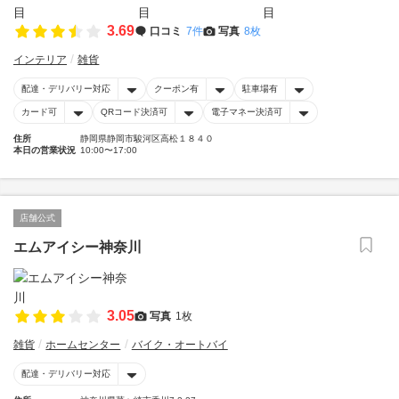
3.69
口コミ
7件
写真
8枚
インテリア
雑貨
配達・デリバリー対応
クーポン有
駐車場有
カード可
QRコード決済可
電子マネー決済可
住所
静岡県静岡市駿河区高松１８４０
本日の営業状況
10:00〜17:00
店舗公式
エムアイシー神奈川
3.05
写真
1枚
雑貨
ホームセンター
バイク・オートバイ
配達・デリバリー対応