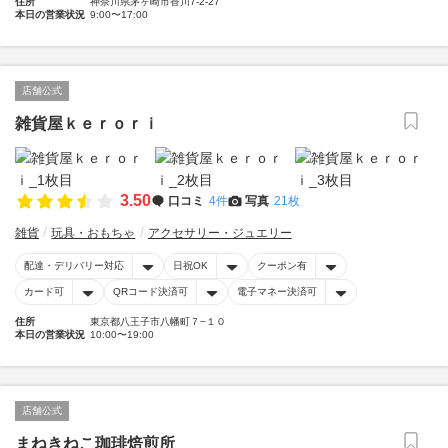
住所
神奈川県茅ヶ崎市香川7-2-27
本日の営業状況
9:00〜17:00
店舗公式
雑貨屋ｋｅｒｏｒｉ
3.50
口コミ
4件
写真
21枚
雑貨
玩具・おもちゃ
アクセサリー・ジュエリー
配達・デリバリー対応
日祝OK
クーポン有
カード可
QRコード決済可
電子マネー決済可
住所
東京都八王子市八幡町７−１０
本日の営業状況
10:00〜19:00
店舗公式
まねきねこ珈琲焙煎所