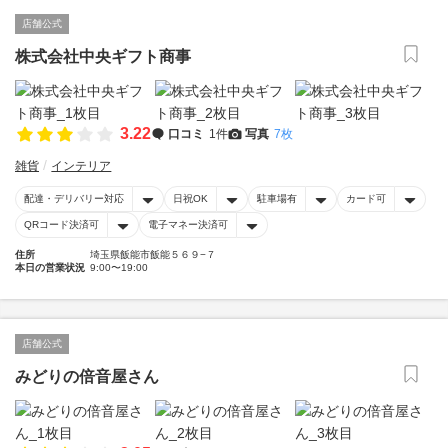
店舗公式
株式会社中央ギフト商事
3.22
口コミ
1件
写真
7枚
雑貨
インテリア
配達・デリバリー対応
日祝OK
駐車場有
カード可
QRコード決済可
電子マネー決済可
住所
埼玉県飯能市飯能５６９−７
本日の営業状況
9:00〜19:00
店舗公式
みどりの倍音屋さん