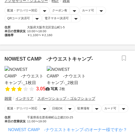
アクセサリー・ジュエリー
時計
雑貨
配達・デリバリー対応
クーポン有
カード可
QRコード決済可
電子マネー決済可
住所
大阪府大阪市北区堂山町1-5
本日の営業状況
10:00〜18:00
価格帯
￥1,100〜￥2,160
NOWEST CAMP -ナウエストキャンプ-
3.05
写真
2枚
雑貨
インテリア
スポーツショップ・ゴルフショップ
配達・デリバリー対応
日祝OK
駐車場有
カード可
住所
千葉県長生郡長柄町山之郷233-25
本日の営業状況
11:00〜19:00
NOWEST CAMP -ナウエストキャンプ-のオーナー様ですか？