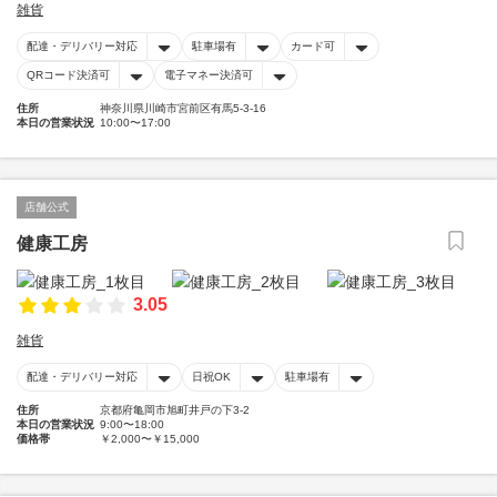
雑貨
配達・デリバリー対応
駐車場有
カード可
QRコード決済可
電子マネー決済可
住所
神奈川県川崎市宮前区有馬5-3-16
本日の営業状況
10:00〜17:00
店舗公式
健康工房
3.05
雑貨
配達・デリバリー対応
日祝OK
駐車場有
住所
京都府亀岡市旭町井戸の下3-2
本日の営業状況
9:00〜18:00
価格帯
￥2,000〜￥15,000