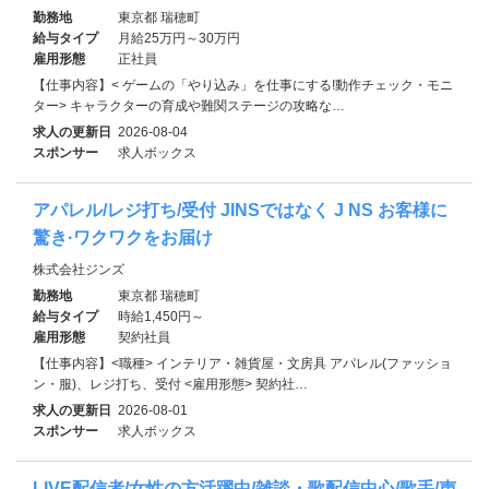
勤務地
東京都 瑞穂町
給与タイプ
月給25万円～30万円
雇用形態
正社員
【仕事内容】< ゲームの「やり込み」を仕事にする!動作チェック・モニ
ター> キャラクターの育成や難関ステージの攻略な…
求人の更新日
2026-08-04
スポンサー
求人ボックス
アパレル/レジ打ち/受付 JINSではなく J NS お客様に
驚き·ワクワクをお届け
株式会社ジンズ
勤務地
東京都 瑞穂町
給与タイプ
時給1,450円～
雇用形態
契約社員
【仕事内容】<職種> インテリア・雑貨屋・文房具 アパレル(ファッショ
ン・服)、レジ打ち、受付 <雇用形態> 契約社…
求人の更新日
2026-08-01
スポンサー
求人ボックス
LIVE配信者/女性の方活躍中/雑談・歌配信中心/歌手/声