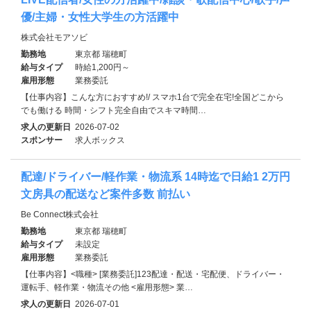
優/主婦・女性大学生の方活躍中
株式会社モアソビ
勤務地
東京都 瑞穂町
給与タイプ
時給1,200円～
雇用形態
業務委託
【仕事内容】こんな方におすすめ!/ スマホ1台で完全在宅!全国どこから
でも働ける 時間・シフト完全自由でスキマ時間…
求人の更新日
2026-07-02
スポンサー
求人ボックス
配達/ドライバー/軽作業・物流系 14時迄で日給1 2万円
文房具の配送など案件多数 前払い
Be Connect株式会社
勤務地
東京都 瑞穂町
給与タイプ
未設定
雇用形態
業務委託
【仕事内容】<職種> [業務委託]123配達・配送・宅配便、ドライバー・
運転手、軽作業・物流その他 <雇用形態> 業…
求人の更新日
2026-07-01