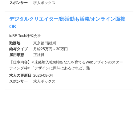
スポンサー
求人ボックス
デジタルクリエイター/部活動も活発/オンライン面接
OK
toBE Tech株式会社
勤務地
東京都 瑞穂町
給与タイプ
月給25万円～30万円
雇用形態
正社員
【仕事内容】< 未経験入社9割!あなたを育てるWebデザインのスター
ティング枠> 「デザインに興味はあるけれど、難…
求人の更新日
2026-08-04
スポンサー
求人ボックス