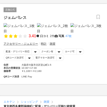
店舗公式
ジェムパレス
3.41
口コミ
2件
写真
47枚
アクセサリー・ジュエリー
時計
雑貨
配達・デリバリー対応
クーポン有
カード可
QRコード決済可
電子マネー決済可
住所
大阪府大阪市北区堂山町1-5
本日の営業状況
10:30〜17:30
価格帯
￥1,100〜￥2,160
QRコード決済
LINE Pay
エキテン
ショッピング
雑貨
東京都西多摩郡瑞穂町に配達・デリバリー可能な雑貨屋