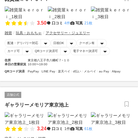
3.50
口コミ
4件
写真
21枚
雑貨
玩具・おもちゃ
アクセサリー・ジュエリー
配達・デリバリー対応
日祝OK
クーポン有
カード可
QRコード決済可
電子マネー決済可
住所
東京都八王子市八幡町７−１０
本日の営業状況
10:00〜19:00
QRコード決済
PayPay
LINE Pay
楽天ペイ
d払い
メルペイ
au Pay
Alipay
店舗公式
ギャラリーメモリア東京池上
3.24
口コミ
1件
写真
61枚