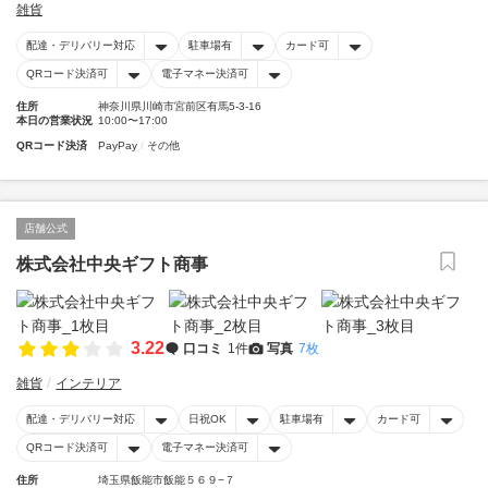
雑貨
配達・デリバリー対応
駐車場有
カード可
QRコード決済可
電子マネー決済可
住所
神奈川県川崎市宮前区有馬5-3-16
本日の営業状況
10:00〜17:00
QRコード決済
PayPay
その他
店舗公式
株式会社中央ギフト商事
3.22
口コミ
1件
写真
7枚
雑貨
インテリア
配達・デリバリー対応
日祝OK
駐車場有
カード可
QRコード決済可
電子マネー決済可
住所
埼玉県飯能市飯能５６９−７