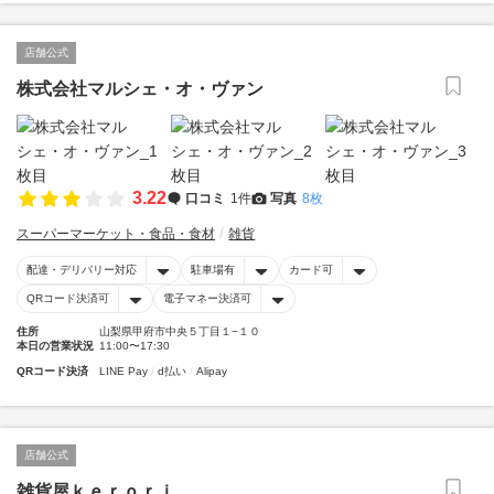
店舗公式
株式会社マルシェ・オ・ヴァン
3.22
口コミ
1件
写真
8枚
スーパーマーケット・食品・食材
雑貨
配達・デリバリー対応
駐車場有
カード可
QRコード決済可
電子マネー決済可
住所
山梨県甲府市中央５丁目１−１０
本日の営業状況
11:00〜17:30
QRコード決済
LINE Pay
d払い
Alipay
店舗公式
雑貨屋ｋｅｒｏｒｉ