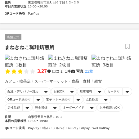
住所
東京都町田市原町田６丁目１２−２０
本日の営業状況
10:00〜20:00
QRコード決済
PayPay
店舗公式
まねきねこ珈琲焙煎所
3.27
口コミ
1件
写真
22枚
カフェ・喫茶店
スーパーマーケット・食品・食材
雑貨
配達・デリバリー対応
日祝OK
駐車場有
カード可
QRコード決済可
電子マネー決済可
女性歓迎
男性歓迎
完全禁煙
オーダーメイド
お子様連れOK
住所
山形県天童市北目3-10-1
本日の営業状況
10:00〜15:00
QRコード決済
PayPay
d払い
メルペイ
au Pay
Alipay
WeChatPay