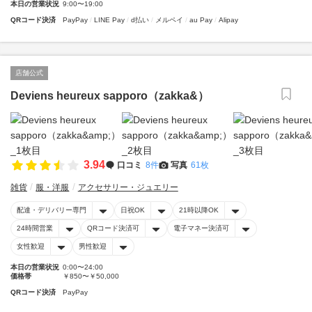
本日の営業状況
9:00〜19:00
QRコード決済
PayPay
LINE Pay
d払い
メルペイ
au Pay
Alipay
店舗公式
Deviens heureux sapporo（zakka&）
3.94
口コミ
8件
写真
61枚
雑貨
服・洋服
アクセサリー・ジュエリー
配達・デリバリー専門
日祝OK
21時以降OK
24時間営業
QRコード決済可
電子マネー決済可
女性歓迎
男性歓迎
本日の営業状況
0:00〜24:00
価格帯
￥850〜￥50,000
QRコード決済
PayPay