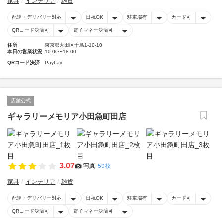
家具
インテリア
雑貨
配達・デリバリー対応
日祝OK
駐車場有
カード可
QRコード決済可
電子マネー決済可
住所
東京都大田区千鳥1-10-10
本日の営業状況
10:00〜18:00
QRコード決済
PayPay
店舗公式
ギャラリーメモリア小田急町田店
3.07
写真
59枚
家具
インテリア
雑貨
配達・デリバリー対応
日祝OK
駐車場有
カード可
QRコード決済可
電子マネー決済可