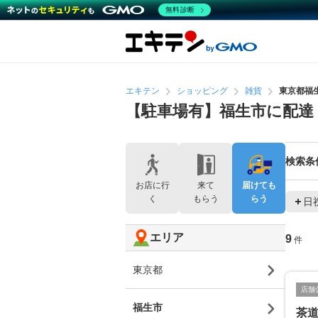
無料診断
エキテン
ショッピング
雑貨
東京都福
【駐車場有】福生市に配達
検索条
お店に行
来て
届けても
く
もらう
らう
日
エリア
9
件
東京都
店舗
福生市
茶