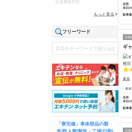
交通事故対応
住所
本日の
もっと見る
駐車場
フリーワード
店舗
ギ
家具
配達
住所
本日の
駐車場
「寮完備」車体部品の製
店舗
造/即入寮/製造・工場/日勤/