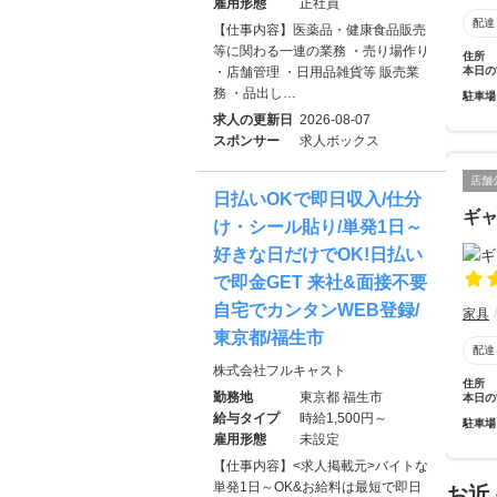
雇用形態
正社員
配達
【仕事内容】医薬品・健康食品販売
等に関わる一連の業務 ・売り場作り
住所
本日の
・店舗管理 ・日用品雑貨等 販売業
務 ・品出し…
駐車場
求人の更新日
2026-08-07
スポンサー
求人ボックス
店舗
日払いOKで即日収入/仕分
ギ
け・シール貼り/単発1日～
好きな日だけでOK!日払い
で即金GET 来社&面接不要
自宅でカンタンWEB登録/
家具
東京都/福生市
配達
株式会社フルキャスト
住所
勤務地
東京都 福生市
本日の
給与タイプ
時給1,500円～
駐車場
雇用形態
未設定
【仕事内容】<求人掲載元>バイトな
単発1日～OK&お給料は最短で即日
お近