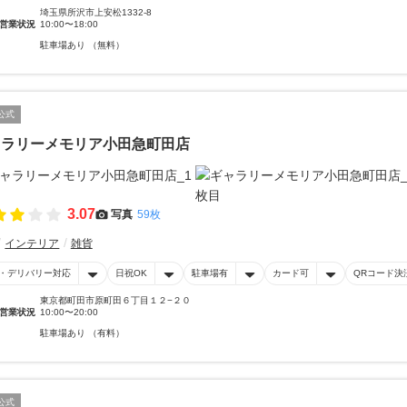
埼玉県所沢市上安松1332-8
営業状況
10:00〜18:00
駐車場あり （無料）
公式
ャラリーメモリア小田急町田店
3.07
写真
59枚
インテリア
雑貨
・デリバリー対応
日祝OK
駐車場有
カード可
QRコード決
東京都町田市原町田６丁目１２−２０
営業状況
10:00〜20:00
駐車場あり （有料）
公式