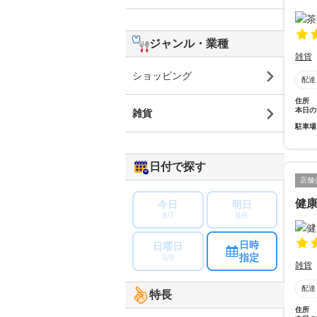
ジャンル・業種
雑貨
ショッピング
配達
住所
本日の
雑貨
駐車場
日付で探す
店舗
健
今日
明日
8/7
8/8
日時
日曜日
指定
8/9
雑貨
配達
特長
住所