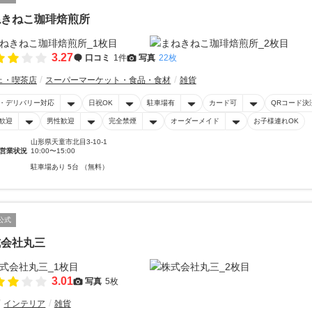
ねきねこ珈琲焙煎所
3.27
口コミ
1件
写真
22枚
ェ・喫茶店
スーパーマーケット・食品・食材
雑貨
・デリバリー対応
日祝OK
駐車場有
カード可
QRコード決
歓迎
男性歓迎
完全禁煙
オーダーメイド
お子様連れOK
山形県天童市北目3-10-1
営業状況
10:00〜15:00
駐車場あり 5台 （無料）
公式
式会社丸三
3.01
写真
5枚
インテリア
雑貨