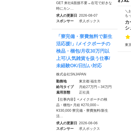
GET 来社&面接不要→在宅で好きな
時にカン…
＼
も
求人の更新日
2026-08-07
スポンサー
求人ボックス
カ
シ
「寮完備・寮費無料で新生
活応援!」/メイクポーチの
東
検品・梱包/月収30万円以
上可/人気雑貨を扱う仕事/
未経験OK/日払い対応
株式会社SNJAPAN
勤務地
東京都 福生市
給与タイプ
月給27万円～34万円
雇用形態
正社員
【仕事内容】<メイクポーチの検
品・梱包> 月給 ¥270,000～
¥330,000 寮完備・寮費無料/新生
活…
求人の更新日
2026-08-06
スポンサー
求人ボックス