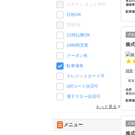
本日の
エキテン ネット予約
価格帯
駐車場
日祝OK
早朝OK
21時以降OK
店舗
株
24時間営業
クーポン有
駐車場有
雑貨
クレジットカード可
配達
QRコード決済可
住所
本日の
電子マネー決済可
駐車場
もっと見る
店舗
メニュー
株