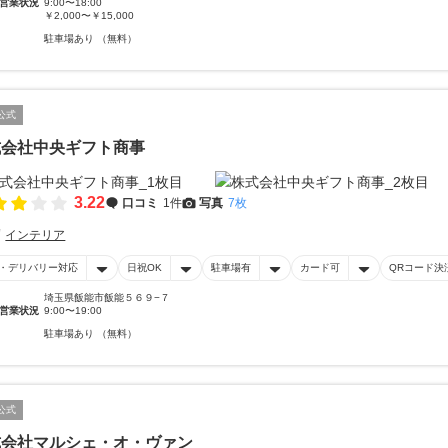
営業状況
9:00〜18:00
￥2,000〜￥15,000
駐車場あり （無料）
公式
式会社中央ギフト商事
3.22
口コミ
1件
写真
7枚
インテリア
・デリバリー対応
日祝OK
駐車場有
カード可
QRコード決
埼玉県飯能市飯能５６９−７
営業状況
9:00〜19:00
駐車場あり （無料）
公式
式会社マルシェ・オ・ヴァン