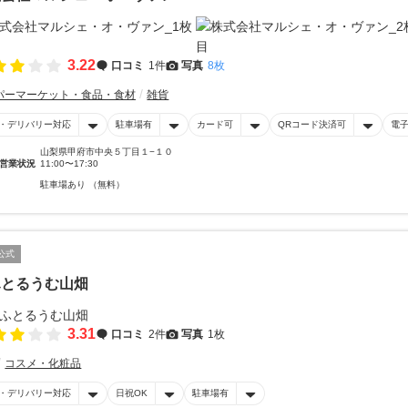
3.22
口コミ
1件
写真
8枚
パーマーケット・食品・食材
雑貨
・デリバリー対応
駐車場有
カード可
QRコード決済可
電
山梨県甲府市中央５丁目１−１０
営業状況
11:00〜17:30
駐車場あり （無料）
公式
ふとるうむ山畑
3.31
口コミ
2件
写真
1枚
コスメ・化粧品
・デリバリー対応
日祝OK
駐車場有