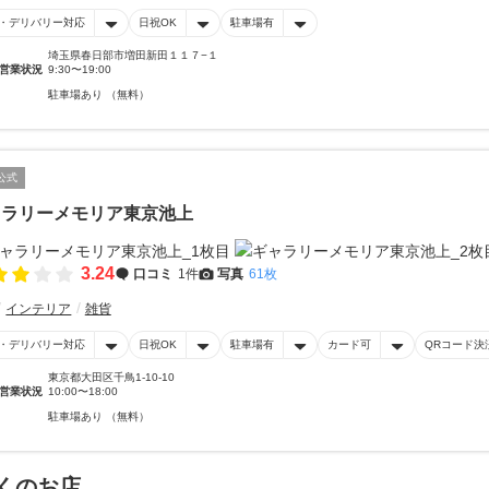
・デリバリー対応
日祝OK
駐車場有
埼玉県春日部市増田新田１１７−１
営業状況
9:30〜19:00
駐車場あり （無料）
公式
ャラリーメモリア東京池上
3.24
口コミ
1件
写真
61枚
インテリア
雑貨
・デリバリー対応
日祝OK
駐車場有
カード可
QRコード決
東京都大田区千鳥1-10-10
営業状況
10:00〜18:00
駐車場あり （無料）
くのお店