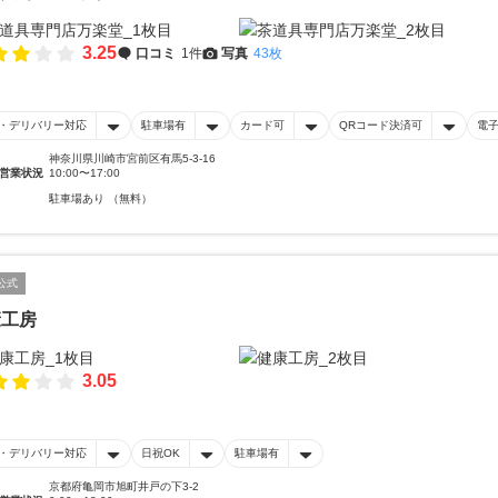
3.25
口コミ
1件
写真
43枚
・デリバリー対応
駐車場有
カード可
QRコード決済可
電
神奈川県川崎市宮前区有馬5-3-16
営業状況
10:00〜17:00
駐車場あり （無料）
公式
康工房
3.05
・デリバリー対応
日祝OK
駐車場有
京都府亀岡市旭町井戸の下3-2