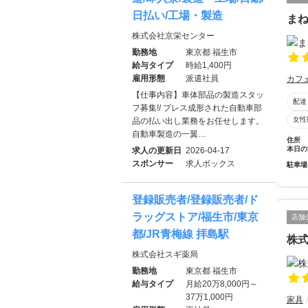
日払い/工場・製造
ま
株式会社京栄センター
勤務地
東京都 福生市
給与タイプ
時給1,400円
雇用形態
派遣社員
カフ
【仕事内容】車体部品の製造スタッ
配達
フ募集!/ プレス成形された自動車部
女性
品の払い出し業務をお任せします。
自動車製造の一翼…
住所
本日の
求人の更新日
2026-04-17
スポンサー
求人ボックス
駐車場
登録販売者/登録販売者/ド
ラッグストア/福生市/東京
店舗
都/JR青梅線 拝島駅
株
株式会社スギ薬局
勤務地
東京都 福生市
給与タイプ
月給20万8,000円～
37万1,000円
家具