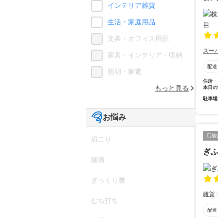
インテリア雑貨
生活・家庭用品
文具・オフィス用品
スー
家具・インテリア・収納
配達
照明・家電
住所
もっと見る
本日の
駐車場
お悩み
店舗
肩こり
ぎ
腰痛
ぎっくり腰
雑貨
むち打ち
配達