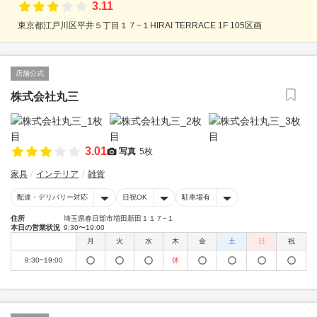
3.11
東京都江戸川区平井５丁目１７−１HIRAI TERRACE 1F 105区画
店舗公式
株式会社丸三
3.01
写真
5枚
家具
インテリア
雑貨
配達・デリバリー対応
日祝OK
駐車場有
住所
埼玉県春日部市増田新田１１７−１
本日の営業状況
9:30〜19:00
月
火
水
木
金
土
日
祝
9:30~19:00
休