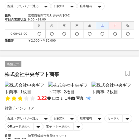
配達・デリバリー対応
日祝OK
駐車場有
住所
京都府亀岡市旭町井戸の下3-2
本日の営業状況
9:00〜18:00
月
火
水
木
金
土
日
祝
9:00~18:00
価格帯
￥2,000〜￥15,000
店舗公式
株式会社中央ギフト商事
3.22
口コミ
1件
写真
7枚
雑貨
インテリア
配達・デリバリー対応
日祝OK
駐車場有
カード可
QRコード決済可
電子マネー決済可
住所
埼玉県飯能市飯能５６９−７