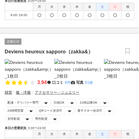
本日の営業状況
9:00〜19:00
月
火
水
木
金
土
日
祝
9:00~19:00
店舗公式
Deviens heureux sapporo（zakka&）
3.94
口コミ
8件
写真
61枚
雑貨
服・洋服
アクセサリー・ジュエリー
配達・デリバリー専門
日祝OK
21時以降OK
24時間営業
QRコード決済可
電子マネー決済可
女性歓迎
男性歓迎
本日の営業状況
0:00〜24:00
月
火
水
木
金
土
日
祝