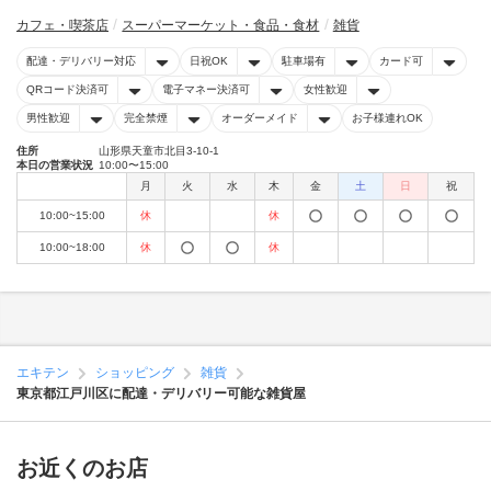
カフェ・喫茶店
スーパーマーケット・食品・食材
雑貨
配達・デリバリー対応
日祝OK
駐車場有
カード可
QRコード決済可
電子マネー決済可
女性歓迎
男性歓迎
完全禁煙
オーダーメイド
お子様連れOK
住所
山形県天童市北目3-10-1
本日の営業状況
10:00〜15:00
月
火
水
木
金
土
日
祝
10:00~15:00
休
休
10:00~18:00
休
休
エキテン
ショッピング
雑貨
東京都江戸川区に配達・デリバリー可能な雑貨屋
お近くのお店