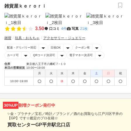
雑貨屋ｋｅｒｏｒｉ
3.50
口コミ
4件
写真
21枚
雑貨
玩具・おもちゃ
アクセサリー・ジュエリー
配達・デリバリー対応
日祝OK
クーポン有
カード可
QRコード決済可
電子マネー決済可
住所
東京都八王子市八幡町７−１０
本日の営業状況
10:00〜19:00
月
火
水
木
金
土
日
祝
10:00~19:00
休
30%UP
割増クーポン発行中
✨金・プラチナ／宝石／時計／ブランド／酒のお買取なら江戸川区平井の
【GP】です☆鑑定のプロ在籍☆
買取センターGP平井駅北口店