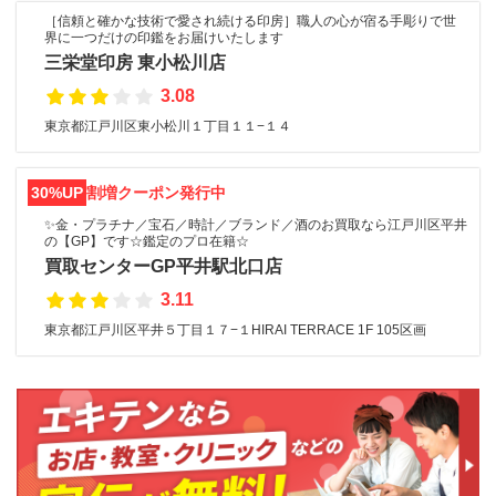
［信頼と確かな技術で愛され続ける印房］職人の心が宿る手彫りで世
界に一つだけの印鑑をお届けいたします
三栄堂印房 東小松川店
3.08
東京都江戸川区東小松川１丁目１１−１４
30%UP
割増クーポン発行中
✨金・プラチナ／宝石／時計／ブランド／酒のお買取なら江戸川区平井
の【GP】です☆鑑定のプロ在籍☆
買取センターGP平井駅北口店
3.11
東京都江戸川区平井５丁目１７−１HIRAI TERRACE 1F 105区画