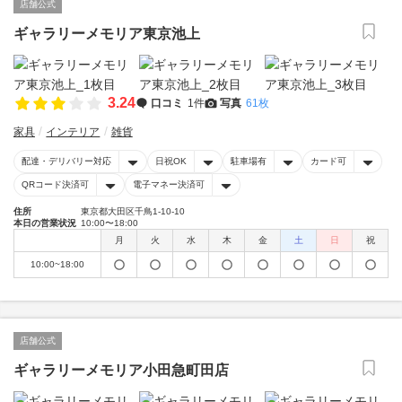
店舗公式
ギャラリーメモリア東京池上
3.24
口コミ
1件
写真
61枚
家具
インテリア
雑貨
配達・デリバリー対応
日祝OK
駐車場有
カード可
QRコード決済可
電子マネー決済可
住所
東京都大田区千鳥1-10-10
本日の営業状況
10:00〜18:00
月
火
水
木
金
土
日
祝
10:00~18:00
店舗公式
ギャラリーメモリア小田急町田店