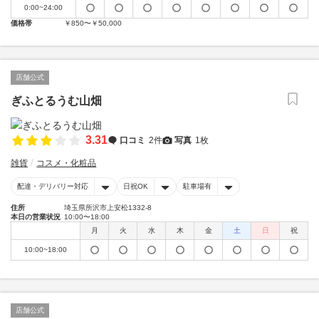
0:00~24:00
価格帯
￥850〜￥50,000
店舗公式
ぎふとるうむ山畑
3.31
口コミ
2件
写真
1枚
雑貨
コスメ・化粧品
配達・デリバリー対応
日祝OK
駐車場有
住所
埼玉県所沢市上安松1332-8
本日の営業状況
10:00〜18:00
月
火
水
木
金
土
日
祝
10:00~18:00
店舗公式