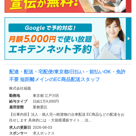
配達・配送・宅配便/東京都/日払い・前払いOK・免許
不要 短距離メインのEC商品配送スタッフ
株式会社福籠
勤務地
東京都 江戸川区
給与タイプ
日給1万4,000円
雇用形態
業務委託
【仕事内容】法人・個人宅へ軽貨物の台車配送 EC商品などの配達をお
任せします 具体的には ・大規模通販サイト …法…
求人の更新日
2026-08-03
スポンサー
求人ボックス