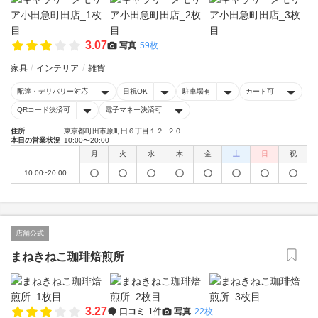
3.07
写真
59枚
家具
インテリア
雑貨
配達・デリバリー対応
日祝OK
駐車場有
カード可
QRコード決済可
電子マネー決済可
住所
東京都町田市原町田６丁目１２−２０
本日の営業状況
10:00〜20:00
月
火
水
木
金
土
日
祝
10:00~20:00
店舗公式
まねきねこ珈琲焙煎所
3.27
口コミ
1件
写真
22枚