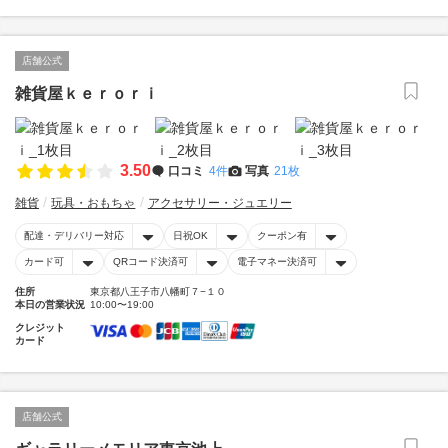
店舗公式
雑貨屋ｋｅｒｏｒｉ
3.50
口コミ
4件
写真
21枚
雑貨
玩具・おもちゃ
アクセサリー・ジュエリー
配達・デリバリー対応
日祝OK
クーポン有
カード可
QRコード決済可
電子マネー決済可
住所
東京都八王子市八幡町７−１０
本日の営業状況
10:00〜19:00
クレジット
カード
店舗公式