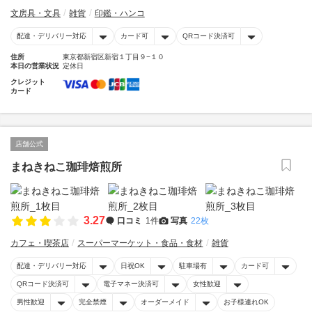
文房具・文具
雑貨
印鑑・ハンコ
配達・デリバリー対応
カード可
QRコード決済可
住所
東京都新宿区新宿１丁目９−１０
本日の営業状況
定休日
クレジット
カード
店舗公式
まねきねこ珈琲焙煎所
3.27
口コミ
1件
写真
22枚
カフェ・喫茶店
スーパーマーケット・食品・食材
雑貨
配達・デリバリー対応
日祝OK
駐車場有
カード可
QRコード決済可
電子マネー決済可
女性歓迎
男性歓迎
完全禁煙
オーダーメイド
お子様連れOK