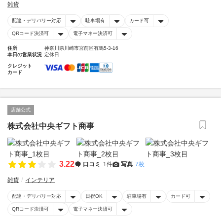
雑貨
配達・デリバリー対応
駐車場有
カード可
QRコード決済可
電子マネー決済可
住所
神奈川県川崎市宮前区有馬5-3-16
本日の営業状況
定休日
クレジット
カード
店舗公式
株式会社中央ギフト商事
3.22
口コミ
1件
写真
7枚
雑貨
インテリア
配達・デリバリー対応
日祝OK
駐車場有
カード可
QRコード決済可
電子マネー決済可