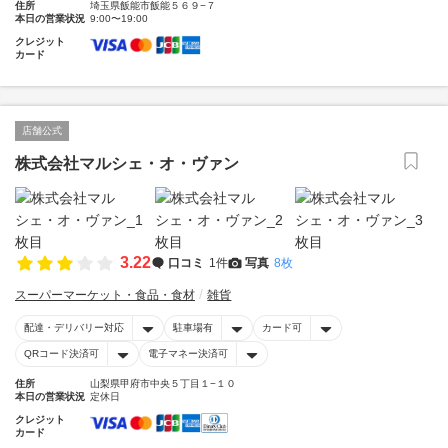
住所
埼玉県飯能市飯能５６９−７
本日の営業状況
9:00〜19:00
クレジット
カード
店舗公式
株式会社マルシェ・オ・ヴァン
3.22
口コミ
1件
写真
8枚
スーパーマーケット・食品・食材
雑貨
配達・デリバリー対応
駐車場有
カード可
QRコード決済可
電子マネー決済可
住所
山梨県甲府市中央５丁目１−１０
本日の営業状況
定休日
クレジット
カード