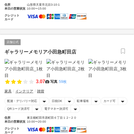
住所
山形県天童市北目3-10-1
本日の営業状況
10:00〜15:00
クレジット
カード
店舗公式
ギャラリーメモリア小田急町田店
3.07
写真
59枚
家具
インテリア
雑貨
配達・デリバリー対応
日祝OK
駐車場有
カード可
QRコード決済可
電子マネー決済可
住所
東京都町田市原町田６丁目１２−２０
本日の営業状況
10:00〜20:00
クレジット
カード