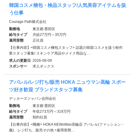
韓国コスメ梱包・検品スタッフ/人気美容アイテムを扱
う仕事
Courage Path株式会社
勤務地
東京都 墨田区
給与タイプ
月給27万円～35万円
雇用形態
正社員
【仕事内容】<韓国コスメ梱包スタッフ> 話題の韓国コスメを扱う軽作
業スタッフ募集! スキンケア用品やメイク用品な…
求人の更新日
2026-08-09
スポンサー
求人ボックス
アパレル/レジ打ち/販売 HOKA ニュウマン高輪 スポー
ツ好き歓迎 ブランドスタッフ募集
デッカーズジャパン合同会社
勤務地
東京都 墨田区
給与タイプ
年収273万円～319万円
雇用形態
契約社員
【仕事内容】<職種> HOKA NEWoMan高輪店 アパレル(ファッション・
服)、レジ打ち、販売その他 <雇用形態…