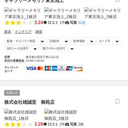
ギャラリーメモリア東京池上
3.24
口コミ
1件
写真
61枚
家具
インテリア
雑貨
配達・デリバリー対応
日祝OK
駐車場有
カード可
QRコード決済可
電子マネー決済可
住所
東京都大田区千鳥1-10-10
本日の営業状況
10:00〜18:00
クレジット
カード
店舗公式
株式会社雄誠堂 御苑店
3.29
口コミ
2件
写真
2枚