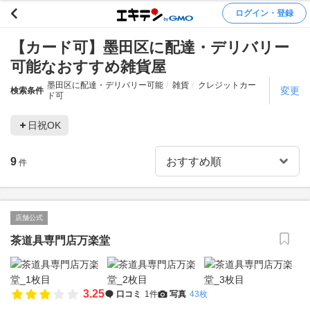
ログイン・登録
【カード可】墨田区に配達・デリバリー
可能なおすすめ雑貨屋
墨田区に配達・デリバリー可能
雑貨
クレジットカー
変更
検索条件
ド可
日祝OK
9
件
店舗公式
茶道具専門店万楽堂
3.25
口コミ
1件
写真
43枚