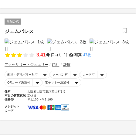
店舗公式
ジェムパレス
3.41
口コミ
2件
写真
47枚
アクセサリー・ジュエリー
時計
雑貨
配達・デリバリー対応
クーポン有
カード可
QRコード決済可
電子マネー決済可
住所
大阪府大阪市北区堂山町1-5
本日の営業状況
定休日
価格帯
￥1,100〜￥2,160
クレジット
カード