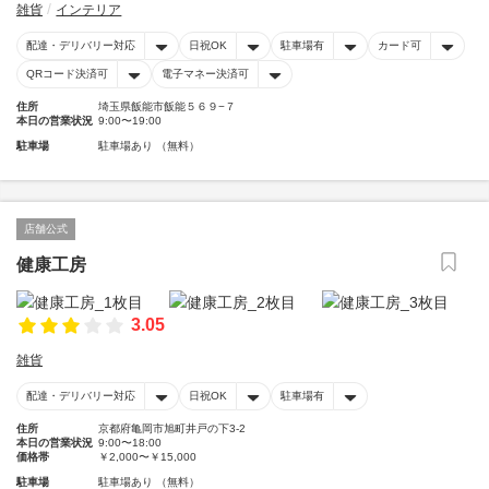
雑貨
インテリア
配達・デリバリー対応
日祝OK
駐車場有
カード可
QRコード決済可
電子マネー決済可
住所
埼玉県飯能市飯能５６９−７
本日の営業状況
9:00〜19:00
駐車場
駐車場あり （無料）
店舗公式
健康工房
3.05
雑貨
配達・デリバリー対応
日祝OK
駐車場有
住所
京都府亀岡市旭町井戸の下3-2
本日の営業状況
9:00〜18:00
価格帯
￥2,000〜￥15,000
駐車場
駐車場あり （無料）