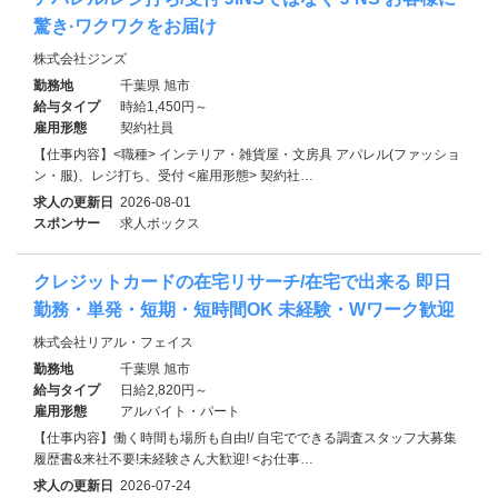
驚き·ワクワクをお届け
株式会社ジンズ
勤務地
千葉県 旭市
給与タイプ
時給1,450円～
雇用形態
契約社員
【仕事内容】<職種> インテリア・雑貨屋・文房具 アパレル(ファッショ
ン・服)、レジ打ち、受付 <雇用形態> 契約社…
求人の更新日
2026-08-01
スポンサー
求人ボックス
クレジットカードの在宅リサーチ/在宅で出来る 即日
勤務・単発・短期・短時間OK 未経験・Wワーク歓迎
株式会社リアル・フェイス
勤務地
千葉県 旭市
給与タイプ
日給2,820円～
雇用形態
アルバイト・パート
【仕事内容】働く時間も場所も自由!/ 自宅でできる調査スタッフ大募集
履歴書&来社不要!未経験さん大歓迎! <お仕事…
求人の更新日
2026-07-24