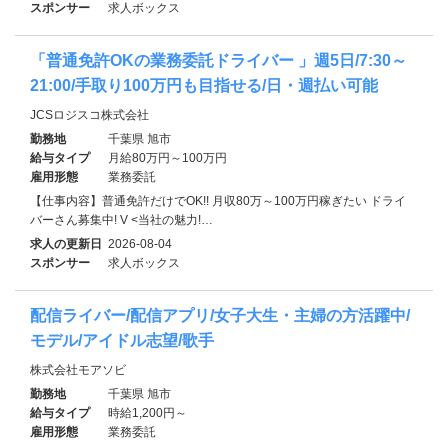
スポンサー
求人ボックス
「普通免許OKの業務委託ドライバー 」週5日/7:30～
21:00/手取り100万円も目指せる/日・週払い可能
JCSロジスコ株式会社
勤務地
千葉県 旭市
給与タイプ
月給80万円～100万円
雇用形態
業務委託
【仕事内容】普通免許だけでOK!! 月収80万～100万円稼ぎたい ドライ
バーさん募集中! V <当社の魅力!…
求人の更新日
2026-08-04
スポンサー
求人ボックス
配信ライバー/配信アプリ/女子大生・主婦の方活躍中/
モデル/アイドル志望/歌手
株式会社モアソビ
勤務地
千葉県 旭市
給与タイプ
時給1,200円～
雇用形態
業務委託