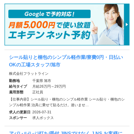
シール貼りと梱包のシンプル軽作業/寮費0円・日払い
OKの工場スタッフ/旭市
株式会社フラットライン
勤務地
千葉県 旭市
給与タイプ
月給26万円～29万円
雇用形態
正社員
【仕事内容】シール貼り・梱包のシンプル軽作業 シール貼り・梱包のシ
ンプル軽作業 治具に乗せて貼るだけ。迷いませ…
求人の更新日
2026-07-31
スポンサー
求人ボックス
アパレル/レジ打ち/受付 JINSではなく J NS お客様に