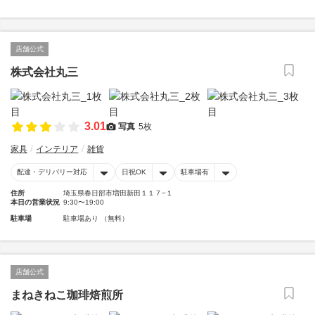
店舗公式
株式会社丸三
3.01
写真
5枚
家具
インテリア
雑貨
配達・デリバリー対応
日祝OK
駐車場有
住所
埼玉県春日部市増田新田１１７−１
本日の営業状況
9:30〜19:00
駐車場
駐車場あり （無料）
店舗公式
まねきねこ珈琲焙煎所