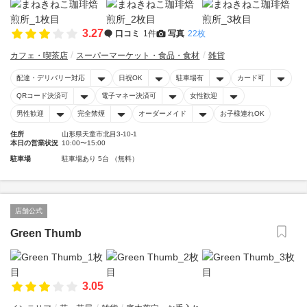
3.27
口コミ
1件
写真
22枚
カフェ・喫茶店
スーパーマーケット・食品・食材
雑貨
配達・デリバリー対応
日祝OK
駐車場有
カード可
QRコード決済可
電子マネー決済可
女性歓迎
男性歓迎
完全禁煙
オーダーメイド
お子様連れOK
住所
山形県天童市北目3-10-1
本日の営業状況
10:00〜15:00
駐車場
駐車場あり 5台 （無料）
店舗公式
Green Thumb
3.05