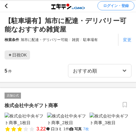
ログイン・登録
【駐車場有】旭市に配達・デリバリー可
能なおすすめ雑貨屋
変更
検索条件
旭市に配達・デリバリー可能
雑貨
駐車場有
日祝OK
5
件
店舗公式
株式会社中央ギフト商事
3.22
口コミ
1件
写真
7枚