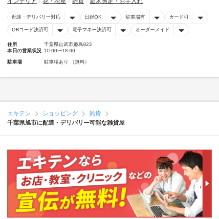
インテリア
花・花屋
雑貨
庭木剪定・お手入れ
配達・デリバリー対応
日祝OK
駐車場有
カード可
QRコード決済可
電子マネー決済可
オーダーメイド
住所
千葉県山武市姫島823
本日の営業状況
10:00〜18:00
駐車場
駐車場あり （無料）
エキテン
ショッピング
雑貨
千葉県旭市に配達・デリバリー可能な雑貨屋