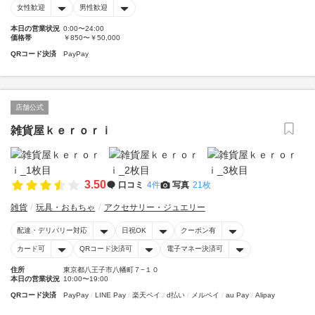
女性歓迎
男性歓迎
本日の営業状況
0:00〜24:00
価格帯
￥850〜￥50,000
QRコード決済
PayPay
店舗公式
雑貨屋ｋｅｒｏｒｉ
3.50
口コミ
4件
写真
21枚
雑貨
玩具・おもちゃ
アクセサリー・ジュエリー
配達・デリバリー対応
日祝OK
クーポン有
カード可
QRコード決済可
電子マネー決済可
住所
東京都八王子市八幡町７−１０
本日の営業状況
10:00〜19:00
QRコード決済
PayPay
LINE Pay
楽天ペイ
d払い
メルペイ
au Pay
Alipay