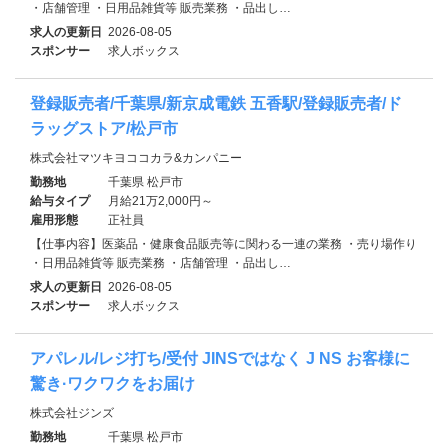
・店舗管理 ・日用品雑貨等 販売業務 ・品出し…
求人の更新日
2026-08-05
スポンサー
求人ボックス
登録販売者/千葉県/新京成電鉄 五香駅/登録販売者/ド
ラッグストア/松戸市
株式会社マツキヨココカラ&カンパニー
勤務地
千葉県 松戸市
給与タイプ
月給21万2,000円～
雇用形態
正社員
【仕事内容】医薬品・健康食品販売等に関わる一連の業務 ・売り場作り
・日用品雑貨等 販売業務 ・店舗管理 ・品出し…
求人の更新日
2026-08-05
スポンサー
求人ボックス
アパレル/レジ打ち/受付 JINSではなく J NS お客様に
驚き·ワクワクをお届け
株式会社ジンズ
勤務地
千葉県 松戸市