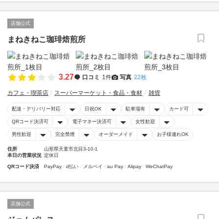
店舗公式
まねきねこ珈琲焙煎所
3.27
口コミ
1件
写真
22枚
カフェ・喫茶店
スーパーマーケット・食品・食材
雑貨
配達・デリバリー対応
日祝OK
駐車場有
カード可
QRコード決済可
電子マネー決済可
女性歓迎
男性歓迎
完全禁煙
オーダーメイド
お子様連れOK
住所
山形県天童市北目3-10-1
本日の営業状況
定休日
QRコード決済
PayPay
d払い
メルペイ
au Pay
Alipay
WeChatPay
店舗公式