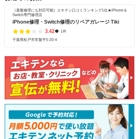
［基盤修理にも対応可能］エキテン口コミランキング1位★iPhone＆
Switch専門修理店
iPhone修理・Switch修理のリペアガレージ Tiki
3.42
1件
千葉県松戸市常盤平5-20-4