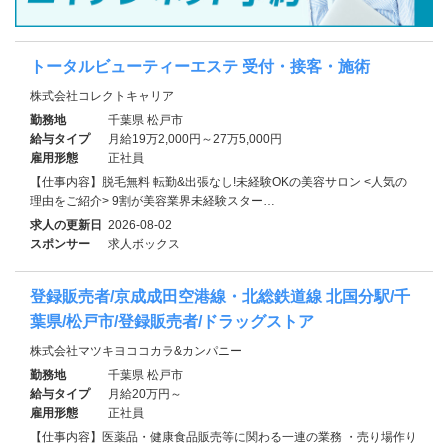
トータルビューティーエステ 受付・接客・施術
株式会社コレクトキャリア
勤務地
千葉県 松戸市
給与タイプ
月給19万2,000円～27万5,000円
雇用形態
正社員
【仕事内容】脱毛無料 転勤&出張なし!未経験OKの美容サロン <人気の
理由をご紹介> 9割が美容業界未経験スター…
求人の更新日
2026-08-02
スポンサー
求人ボックス
登録販売者/京成成田空港線・北総鉄道線 北国分駅/千
葉県/松戸市/登録販売者/ドラッグストア
株式会社マツキヨココカラ&カンパニー
勤務地
千葉県 松戸市
給与タイプ
月給20万円～
雇用形態
正社員
【仕事内容】医薬品・健康食品販売等に関わる一連の業務 ・売り場作り