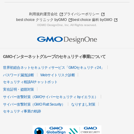
利用規約
運営会社
プライバシーポリシー
best choice クリニック byGMO
best choice 歯科 byGMO
©GMO DesignOne, Inc. All Rights reserved.
GMOインターネットグループのセキュリティ事業について
世界初総合ネットセキュリティサービス「GMOセキュリティ24」
パスワード漏洩診断
Webサイトリスク診断
セキュリティ相談AIチャットボット
実在証明・盗聴対策
サイバー攻撃対策（GMOサイバーセキュリティ byイエラエ）
サイバー攻撃対策（GMO Flatt Security）
なりすまし対策
セキュリティ事業の軌跡