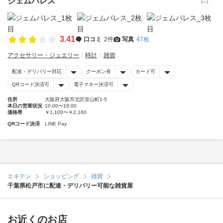
ジェムパレス
3.41
口コミ
2件
写真
47枚
アクセサリー・ジュエリー
時計
雑貨
配達・デリバリー対応
クーポン有
カード可
QRコード決済可
電子マネー決済可
住所
大阪府大阪市北区堂山町1-5
本日の営業状況
10:00〜18:00
価格帯
￥1,100〜￥2,160
QRコード決済
LINE Pay
エキテン
ショッピング
雑貨
千葉県松戸市に配達・デリバリー可能な雑貨屋
お近くのお店