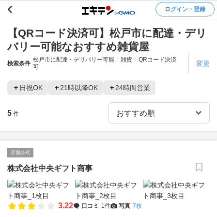
ログイン・登録
【QRコード決済可】松戸市に配達・デリ
バリー可能なおすすめ雑貨屋
松戸市に配達・デリバリー可能
雑貨
QRコード決済
変更
検索条件
可
日祝OK
21時以降OK
24時間営業
5
件
店舗公式
株式会社中央ギフト商事
3.22
口コミ
1件
写真
7枚