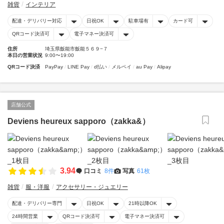
雑貨
インテリア
配達・デリバリー対応
日祝OK
駐車場有
カード可
QRコード決済可
電子マネー決済可
住所
埼玉県飯能市飯能５６９−７
本日の営業状況
9:00〜19:00
QRコード決済
PayPay
LINE Pay
d払い
メルペイ
au Pay
Alipay
店舗公式
Deviens heureux sapporo（zakka&）
3.94
口コミ
8件
写真
61枚
雑貨
服・洋服
アクセサリー・ジュエリー
配達・デリバリー専門
日祝OK
21時以降OK
24時間営業
QRコード決済可
電子マネー決済可