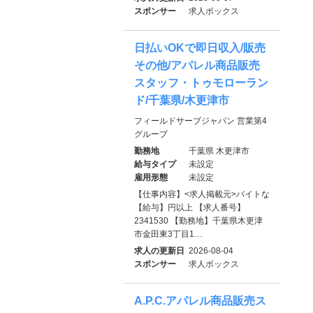
スポンサー
求人ボックス
日払いOKで即日収入/販売
その他/アパレル商品販売
スタッフ・トゥモローラン
ド/千葉県/木更津市
フィールドサーブジャパン 営業第4
グループ
勤務地
千葉県 木更津市
給与タイプ
未設定
雇用形態
未設定
【仕事内容】<求人掲載元>バイトな
【給与】円以上 【求人番号】
2341530 【勤務地】千葉県木更津
市金田東3丁目1…
求人の更新日
2026-08-04
スポンサー
求人ボックス
A.P.C.アパレル商品販売ス