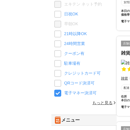
女性
エキテン ネット予約
本日の
日祝OK
価格帯
電子マ
早朝OK
21時以降OK
24時間営業
店舗
雑
クーポン有
駐車場有
クレジットカード可
雑貨
QRコード決済可
配達
電子マネー決済可
住所
本日の
もっと見る
電子マ
メニュー
店舗