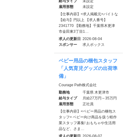
給与タイプ
未設定
雇用形態
未設定
【仕事内容】<求人掲載元>バイトな
【給与】円以上 【求人番号】
2341770 【勤務地】千葉県木更津
市金田東3丁目1…
求人の更新日
2026-08-04
スポンサー
求人ボックス
ベビー用品の梱包スタッフ
「人気育児グッズの出荷準
備」
Courage Path株式会社
勤務地
千葉県 木更津市
給与タイプ
月給27万円～35万円
雇用形態
正社員
【仕事内容】<ベビー用品の梱包ス
タッフ> ベビー向け商品を扱う軽作
業スタッフ募集! おもちゃや生活用
品など、さま…
求人の更新日
2026-08-07