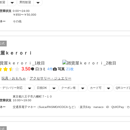
歓迎
男性歓迎
営業状況
0:00〜24:00
￥850〜￥50,000
ネー
その他
公式
貨屋ｋｅｒｏｒｉ
3.50
口コミ
4件
写真
21枚
玩具・おもちゃ
アクセサリー・ジュエリー
・デリバリー対応
日祝OK
クーポン有
カード可
QRコード
東京都八王子市八幡町７−１０
営業状況
10:00〜19:00
ネー
交通系電子マネー（Suica/PASMO/ICOCA など）
楽天Edy
nanaco
iD
QUICPay
そ
公式