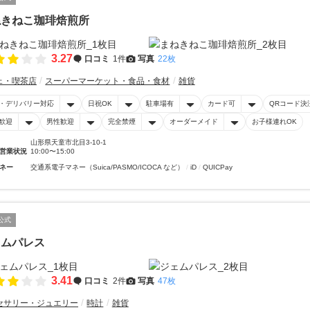
ねきねこ珈琲焙煎所
3.27
口コミ
1件
写真
22枚
ェ・喫茶店
スーパーマーケット・食品・食材
雑貨
・デリバリー対応
日祝OK
駐車場有
カード可
QRコード決
歓迎
男性歓迎
完全禁煙
オーダーメイド
お子様連れOK
山形県天童市北目3-10-1
営業状況
10:00〜15:00
ネー
交通系電子マネー（Suica/PASMO/ICOCA など）
iD
QUICPay
公式
ェムパレス
3.41
口コミ
2件
写真
47枚
セサリー・ジュエリー
時計
雑貨