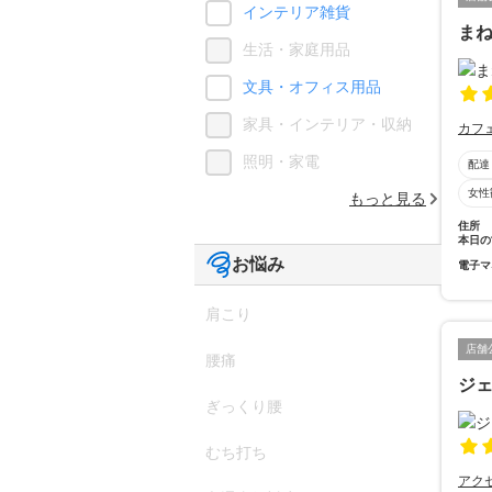
インテリア雑貨
ま
生活・家庭用品
文具・オフィス用品
家具・インテリア・収納
カフ
照明・家電
配達
女性
もっと見る
住所
本日の
お悩み
電子マ
肩こり
店舗
腰痛
ジ
ぎっくり腰
むち打ち
アク