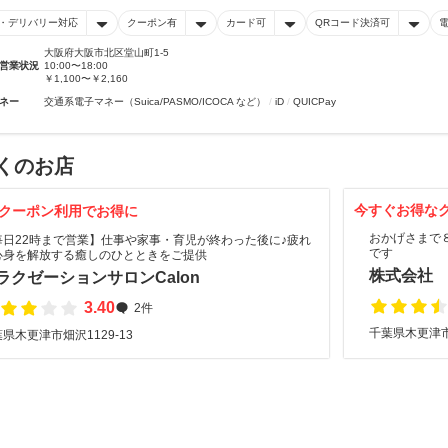
・デリバリー対応
クーポン有
カード可
QRコード決済可
大阪府大阪市北区堂山町1-5
営業状況
10:00〜18:00
￥1,100〜￥2,160
ネー
交通系電子マネー（Suica/PASMO/ICOCA など）
iD
QUICPay
くのお店
今すぐお得な
クーポン利用でお得に
おかげさまで
毎日22時まで営業】仕事や家事・育児が終わった後に♪疲れ
です
心身を解放する癒しのひとときをご提供
株式会社
ラクゼーションサロンCalon
3.40
2件
千葉県木更津市請
県木更津市畑沢1129-13