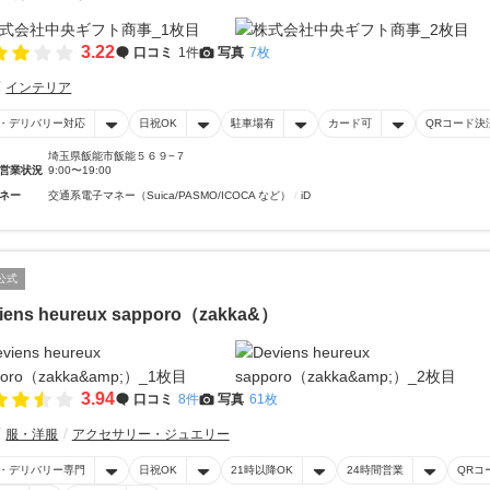
3.22
口コミ
1件
写真
7枚
インテリア
・デリバリー対応
日祝OK
駐車場有
カード可
QRコード決
埼玉県飯能市飯能５６９−７
営業状況
9:00〜19:00
ネー
交通系電子マネー（Suica/PASMO/ICOCA など）
iD
公式
iens heureux sapporo（zakka&）
3.94
口コミ
8件
写真
61枚
服・洋服
アクセサリー・ジュエリー
・デリバリー専門
日祝OK
21時以降OK
24時間営業
QRコ