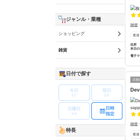
ジャンル・業種
雑貨
ショッピング
配達
住所
本日の
雑貨
電子マ
日付で探す
店舗
Dev
今日
明日
8/7
8/8
日時
日曜日
指定
8/9
雑貨
特長
配達