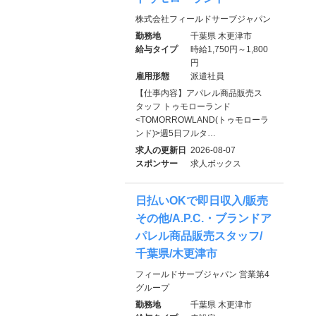
株式会社フィールドサーブジャパン
勤務地
千葉県 木更津市
給与タイプ
時給1,750円～1,800
円
雇用形態
派遣社員
【仕事内容】アパレル商品販売ス
タッフ トゥモローランド
<TOMORROWLAND(トゥモローラ
ンド)>週5日フルタ…
求人の更新日
2026-08-07
スポンサー
求人ボックス
日払いOKで即日収入/販売
その他/A.P.C.・ブランドア
パレル商品販売スタッフ/
千葉県/木更津市
フィールドサーブジャパン 営業第4
グループ
勤務地
千葉県 木更津市