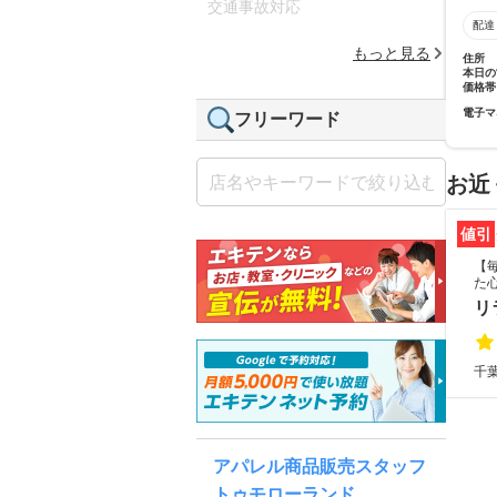
交通事故対応
配達
もっと見る
住所
本日の
価格帯
電子マ
フリーワード
お近
値引
【
た
リ
千葉
アパレル商品販売スタッフ
トゥモローランド