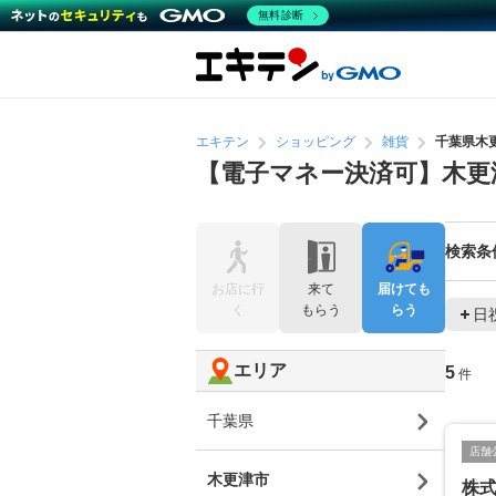
無料診断
エキテン
ショッピング
雑貨
千葉県木
【電子マネー決済可】木更
検索条
お店に行
来て
届けても
く
もらう
らう
日
エリア
5
件
千葉県
店舗
木更津市
株