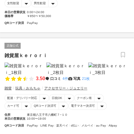
女性歓迎
男性歓迎
本日の営業状況
0:00〜24:00
価格帯
￥850〜￥50,000
QRコード決済
PayPay
店舗公式
雑貨屋ｋｅｒｏｒｉ
3.50
口コミ
4件
写真
21枚
雑貨
玩具・おもちゃ
アクセサリー・ジュエリー
配達・デリバリー対応
日祝OK
クーポン有
カード可
QRコード決済可
電子マネー決済可
住所
東京都八王子市八幡町７−１０
本日の営業状況
10:00〜19:00
QRコード決済
PayPay
LINE Pay
楽天ペイ
d払い
メルペイ
au Pay
Alipay