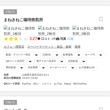
店舗公式
まねきねこ珈琲焙煎所
3.27
口コミ
1件
写真
22枚
カフェ・喫茶店
スーパーマーケット・食品・食材
雑貨
配達・デリバリー対応
日祝OK
駐車場有
カード可
QRコード決済可
電子マネー決済可
女性歓迎
男性歓迎
完全禁煙
オーダーメイド
お子様連れOK
住所
山形県天童市北目3-10-1
本日の営業状況
10:00〜15:00
QRコード決済
PayPay
d払い
メルペイ
au Pay
Alipay
WeChatPay
店舗公式