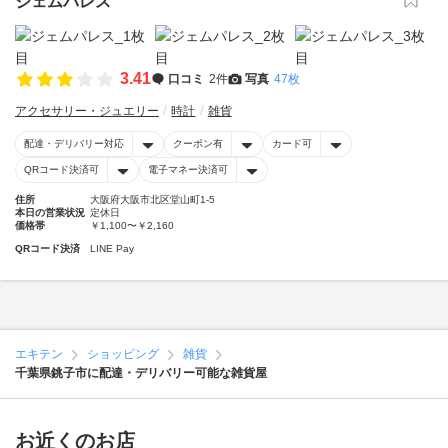
ジェムパレス
3.41
口コミ
2件
写真
47枚
アクセサリー・ジュエリー
時計
雑貨
配達・デリバリー対応
クーポン有
カード可
QRコード決済可
電子マネー決済可
住所
大阪府大阪市北区堂山町1-5
本日の営業状況
定休日
価格帯
￥1,100〜￥2,160
QRコード決済
LINE Pay
エキテン
ショッピング
雑貨
千葉県銚子市に配達・デリバリー可能な雑貨屋
お近くのお店