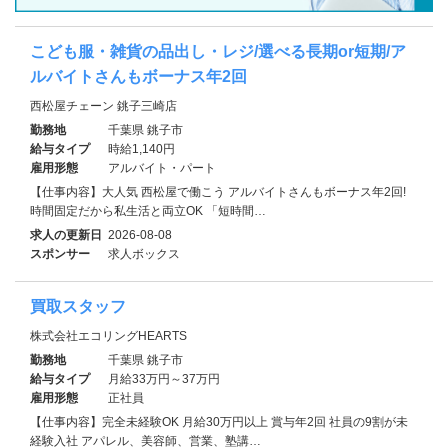
こども服・雑貨の品出し・レジ/選べる長期or短期/ア
ルバイトさんもボーナス年2回
西松屋チェーン 銚子三崎店
勤務地
千葉県 銚子市
給与タイプ
時給1,140円
雇用形態
アルバイト・パート
【仕事内容】大人気 西松屋で働こう アルバイトさんもボーナス年2回!
時間固定だから私生活と両立OK 「短時間…
求人の更新日
2026-08-08
スポンサー
求人ボックス
買取スタッフ
株式会社エコリングHEARTS
勤務地
千葉県 銚子市
給与タイプ
月給33万円～37万円
雇用形態
正社員
【仕事内容】完全未経験OK 月給30万円以上 賞与年2回 社員の9割が未
経験入社 アパレル、美容師、営業、塾講…