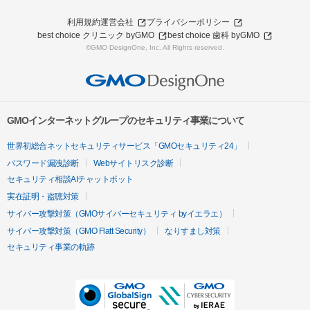
利用規約
運営会社
プライバシーポリシー
best choice クリニック byGMO
best choice 歯科 byGMO
©GMO DesignOne, Inc. All Rights reserved.
GMOインターネットグループのセキュリティ事業について
世界初総合ネットセキュリティサービス「GMOセキュリティ24」
パスワード漏洩診断
Webサイトリスク診断
セキュリティ相談AIチャットボット
実在証明・盗聴対策
サイバー攻撃対策（GMOサイバーセキュリティ byイエラエ）
サイバー攻撃対策（GMO Flatt Security）
なりすまし対策
セキュリティ事業の軌跡