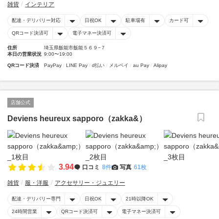
雑貨
インテリア
配達・デリバリー対応
日祝OK
駐車場有
カード可
QRコード決済可
電子マネー決済可
住所
埼玉県飯能市飯能５６９−７
本日の営業状況
9:00〜19:00
QRコード決済
PayPay
LINE Pay
d払い
メルペイ
au Pay
Alipay
店舗公式
Deviens heureux sapporo（zakka&）
3.94
口コミ
8件
写真
61枚
雑貨
服・洋服
アクセサリー・ジュエリー
配達・デリバリー専門
日祝OK
21時以降OK
24時間営業
QRコード決済可
電子マネー決済可