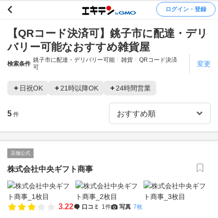
ログイン・登録
【QRコード決済可】銚子市に配達・デリ
バリー可能なおすすめ雑貨屋
銚子市に配達・デリバリー可能
雑貨
QRコード決済
変更
検索条件
可
日祝OK
21時以降OK
24時間営業
5
件
店舗公式
株式会社中央ギフト商事
3.22
口コミ
1件
写真
7枚