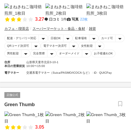
3.27
口コミ
1件
写真
22枚
カフェ・喫茶店
スーパーマーケット・食品・食材
雑貨
配達・デリバリー対応
日祝OK
駐車場有
カード可
QRコード決済可
電子マネー決済可
女性歓迎
男性歓迎
完全禁煙
オーダーメイド
お子様連れOK
住所
山形県天童市北目3-10-1
本日の営業状況
10:00〜15:00
電子マネー
交通系電子マネー（Suica/PASMO/ICOCA など）
iD
QUICPay
店舗公式
Green Thumb
3.05