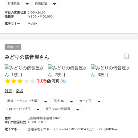
女性歓迎
男性歓迎
本日の営業状況
0:00〜24:00
価格帯
￥850〜￥50,000
電子マネー
その他
店舗公式
みどりの倍音屋さん
3.05
写真
8枚
雑貨
楽器
配達・デリバリー対応
日祝OK
カード可
QRコード決済可
電子マネー決済可
住所
山梨県甲府市湯村1-9-28
本日の営業状況
15:00〜19:00
電子マネー
交通系電子マネー（Suica/PASMO/ICOCA など）
iD
QUICPay