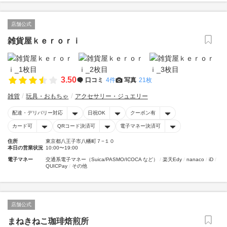
店舗公式
雑貨屋ｋｅｒｏｒｉ
3.50
口コミ
4件
写真
21枚
雑貨
玩具・おもちゃ
アクセサリー・ジュエリー
配達・デリバリー対応
日祝OK
クーポン有
カード可
QRコード決済可
電子マネー決済可
住所
東京都八王子市八幡町７−１０
本日の営業状況
10:00〜19:00
電子マネー
交通系電子マネー（Suica/PASMO/ICOCA など）
楽天Edy
nanaco
iD
QUICPay
その他
店舗公式
まねきねこ珈琲焙煎所