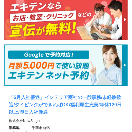
「6月入社優遇」インテリア商社の一般事務/未経験歓
迎/タイピングができればOK/福利厚生充実/年休120日
以上/即日入社優遇
株式会社NewStage
勤務地
千葉市 緑区