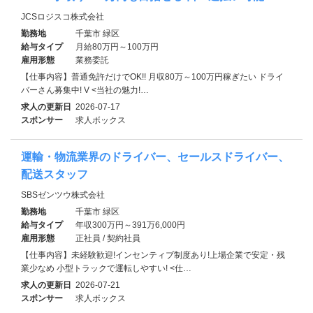
JCSロジスコ株式会社
勤務地
千葉市 緑区
給与タイプ
月給80万円～100万円
雇用形態
業務委託
【仕事内容】普通免許だけでOK!! 月収80万～100万円稼ぎたい ドライ
バーさん募集中! V <当社の魅力!…
求人の更新日
2026-07-17
スポンサー
求人ボックス
運輸・物流業界のドライバー、セールスドライバー、
配送スタッフ
SBSゼンツウ株式会社
勤務地
千葉市 緑区
給与タイプ
年収300万円～391万6,000円
雇用形態
正社員 / 契約社員
【仕事内容】未経験歓迎!インセンティブ制度あり!上場企業で安定・残
業少なめ 小型トラックで運転しやすい! <仕…
求人の更新日
2026-07-21
スポンサー
求人ボックス