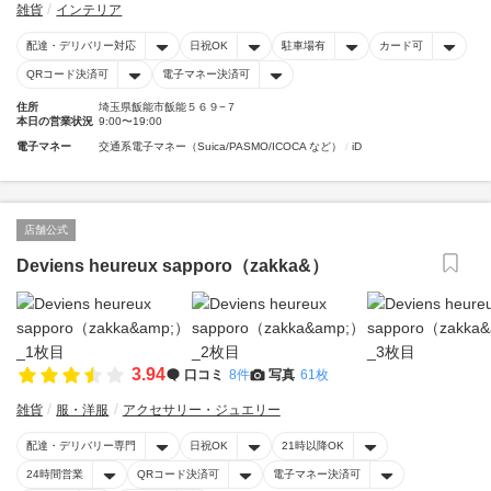
雑貨
インテリア
配達・デリバリー対応
日祝OK
駐車場有
カード可
QRコード決済可
電子マネー決済可
住所
埼玉県飯能市飯能５６９−７
本日の営業状況
9:00〜19:00
電子マネー
交通系電子マネー（Suica/PASMO/ICOCA など）
iD
店舗公式
Deviens heureux sapporo（zakka&）
3.94
口コミ
8件
写真
61枚
雑貨
服・洋服
アクセサリー・ジュエリー
配達・デリバリー専門
日祝OK
21時以降OK
24時間営業
QRコード決済可
電子マネー決済可