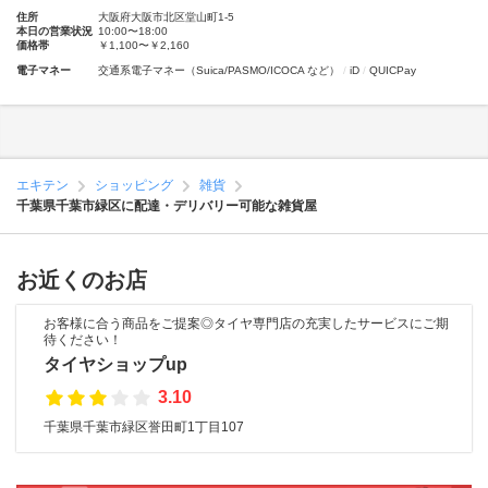
住所
大阪府大阪市北区堂山町1-5
本日の営業状況
10:00〜18:00
価格帯
￥1,100〜￥2,160
電子マネー
交通系電子マネー（Suica/PASMO/ICOCA など）
iD
QUICPay
エキテン
ショッピング
雑貨
千葉県千葉市緑区に配達・デリバリー可能な雑貨屋
お近くのお店
お客様に合う商品をご提案◎タイヤ専門店の充実したサービスにご期
待ください！
タイヤショップup
3.10
千葉県千葉市緑区誉田町1丁目107