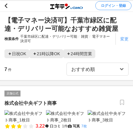
ログイン・登録
【電子マネー決済可】千葉市緑区に配
達・デリバリー可能なおすすめ雑貨屋
千葉市緑区に配達・デリバリー可能
雑貨
電子マネー
変更
検索条件
決済可
日祝OK
21時以降OK
24時間営業
7
件
店舗公式
株式会社中央ギフト商事
3.22
口コミ
1件
写真
7枚