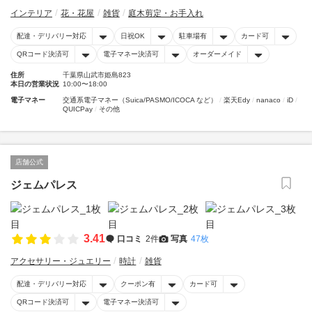
インテリア
花・花屋
雑貨
庭木剪定・お手入れ
配達・デリバリー対応
日祝OK
駐車場有
カード可
QRコード決済可
電子マネー決済可
オーダーメイド
住所
千葉県山武市姫島823
本日の営業状況
10:00〜18:00
電子マネー
交通系電子マネー（Suica/PASMO/ICOCA など）
楽天Edy
nanaco
iD
QUICPay
その他
店舗公式
ジェムパレス
3.41
口コミ
2件
写真
47枚
アクセサリー・ジュエリー
時計
雑貨
配達・デリバリー対応
クーポン有
カード可
QRコード決済可
電子マネー決済可