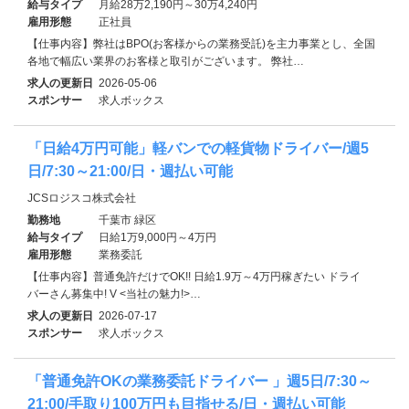
給与タイプ
月給28万2,190円～30万4,240円
雇用形態
正社員
【仕事内容】弊社はBPO(お客様からの業務受託)を主力事業とし、全国
各地で幅広い業界のお客様と取引がございます。 弊社…
求人の更新日
2026-05-06
スポンサー
求人ボックス
「日給4万円可能」軽バンでの軽貨物ドライバー/週5
日/7:30～21:00/日・週払い可能
JCSロジスコ株式会社
勤務地
千葉市 緑区
給与タイプ
日給1万9,000円～4万円
雇用形態
業務委託
【仕事内容】普通免許だけでOK!! 日給1.9万～4万円稼ぎたい ドライ
バーさん募集中! V <当社の魅力!>…
求人の更新日
2026-07-17
スポンサー
求人ボックス
「普通免許OKの業務委託ドライバー 」週5日/7:30～
21:00/手取り100万円も目指せる/日・週払い可能