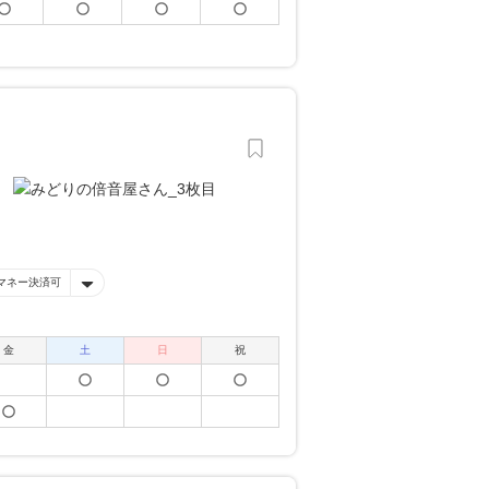
マネー決済可
金
土
日
祝