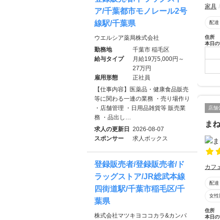
家具
ア/千葉都市モノレール2号
線駅/千葉県
配達
住所
ウエルシア薬局株式会社
本日の
勤務地
千葉市 稲毛区
給与タイプ
月給19万5,000円～
27万円
雇用形態
正社員
【仕事内容】医薬品・健康食品販売
等に関わる一連の業務 ・売り場作り
・店舗管理 ・日用品雑貨等 販売業
店舗
務 ・品出し…
ま
求人の更新日
2026-08-07
スポンサー
求人ボックス
登録販売者/登録販売者/ド
カフ
ラッグストア/JR総武本線
配達
四街道駅/千葉市稲毛区/千
女性
葉県
住所
株式会社マツキヨココカラ&カンパ
本日の