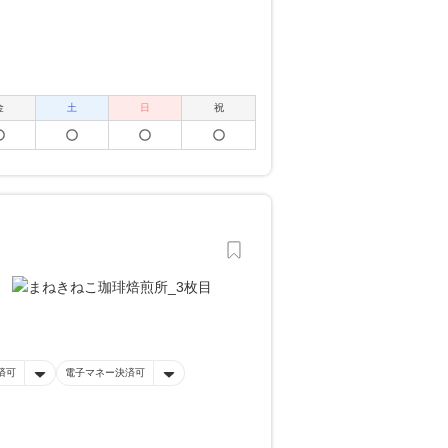
金
土
日
祝
済可
電子マネー決済可