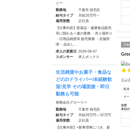
ニー
勤務地
千葉市 稲毛区
給与タイプ
月給20万円～
雇用形態
正社員
【仕事内容】医薬品・健康食品販売
等に関わる一連の業務 ・売り場作り
・日用品雑貨等 販売業務 ・店舗管
理 ・品出し…
店舗
求人の更新日
2026-08-07
Gre
スポンサー
求人ボックス
生活雑貨やお菓子・食品な
どの2tドライバー/未経験歓
イン
迎!見学 その場面接・即日
配達
勤務も可能
オー
有限会社グローリー
住所
本日の
勤務地
千葉市 稲毛区
給与タイプ
月給28万円～32万円
雇用形態
正社員
【仕事内容】<新車増車につき、新