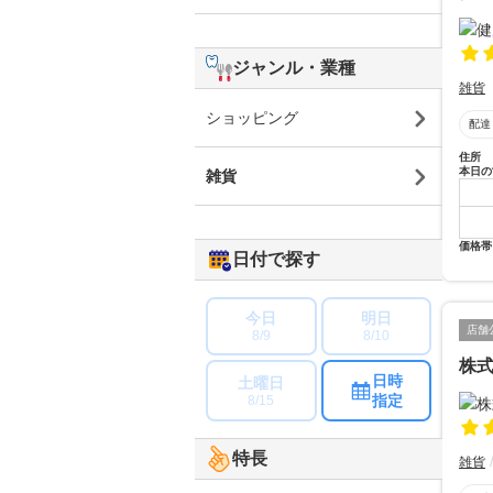
ジャンル・業種
雑貨
ショッピング
配達
住所
本日の
雑貨
価格帯
日付で探す
今日
明日
店舗
8/9
8/10
株
日時
土曜日
指定
8/15
特長
雑貨