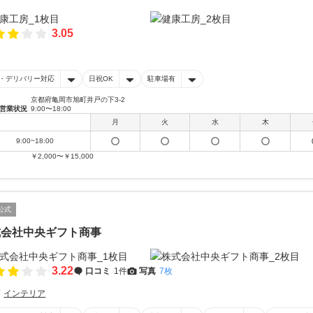
3.05
・デリバリー対応
日祝OK
駐車場有
京都府亀岡市旭町井戸の下3-2
営業状況
9:00〜18:00
月
火
水
木
9:00~18:00
￥2,000〜￥15,000
公式
式会社中央ギフト商事
3.22
口コミ
1件
写真
7枚
インテリア