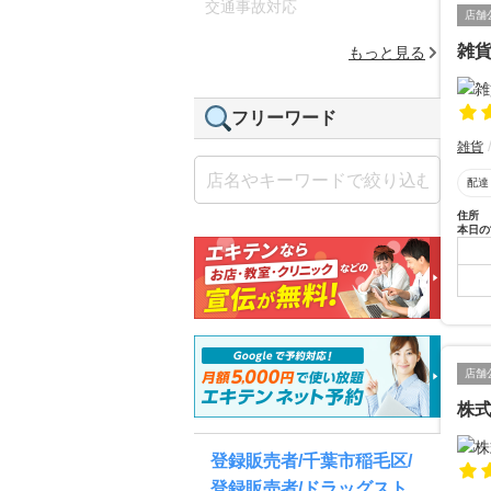
交通事故対応
店舗
雑
もっと見る
フリーワード
雑貨
配達
住所
本日の
店舗
株
登録販売者/千葉市稲毛区/
登録販売者/ドラッグスト