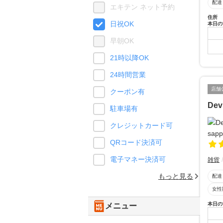
配達
エキテン ネット予約
住所
日祝OK
本日の
早朝OK
21時以降OK
24時間営業
店舗
クーポン有
Dev
駐車場有
クレジットカード可
QRコード決済可
電子マネー決済可
雑貨
もっと見る
配達
女性
本日の
メニュー