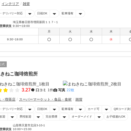
インテリア
雑貨
・デリバリー対応
日祝OK
駐車場有
埼玉県春日部市増田新田１１７−１
営業状況
9:30〜19:00
月
火
水
木
9:30~19:00
休
公式
ねきねこ珈琲焙煎所
3.27
口コミ
1件
写真
22枚
ェ・喫茶店
スーパーマーケット・食品・食材
雑貨
・デリバリー対応
日祝OK
駐車場有
カード可
QRコード決
歓迎
男性歓迎
完全禁煙
オーダーメイド
お子様連れOK
山形県天童市北目3-10-1
営業状況
10:00〜15:00