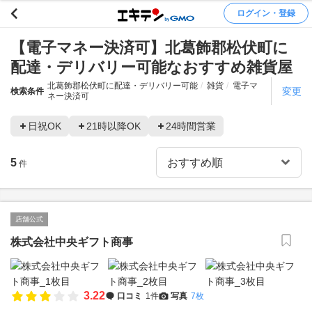
ログイン・登録
【電子マネー決済可】北葛飾郡松伏町に
配達・デリバリー可能なおすすめ雑貨屋
北葛飾郡松伏町に配達・デリバリー可能
雑貨
電子マ
変更
検索条件
ネー決済可
日祝OK
21時以降OK
24時間営業
5
件
店舗公式
株式会社中央ギフト商事
3.22
口コミ
1件
写真
7枚