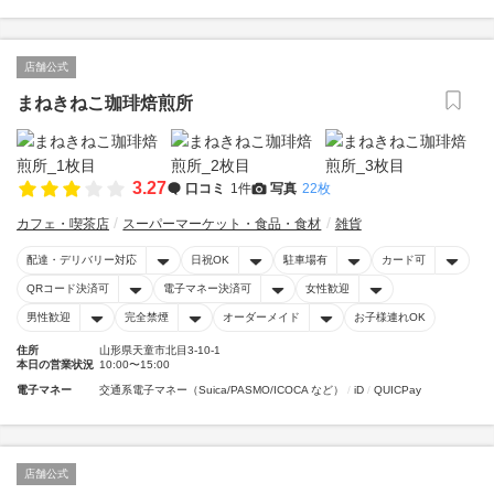
店舗公式
まねきねこ珈琲焙煎所
3.27
口コミ
1件
写真
22枚
カフェ・喫茶店
スーパーマーケット・食品・食材
雑貨
配達・デリバリー対応
日祝OK
駐車場有
カード可
QRコード決済可
電子マネー決済可
女性歓迎
男性歓迎
完全禁煙
オーダーメイド
お子様連れOK
住所
山形県天童市北目3-10-1
本日の営業状況
10:00〜15:00
電子マネー
交通系電子マネー（Suica/PASMO/ICOCA など）
iD
QUICPay
店舗公式