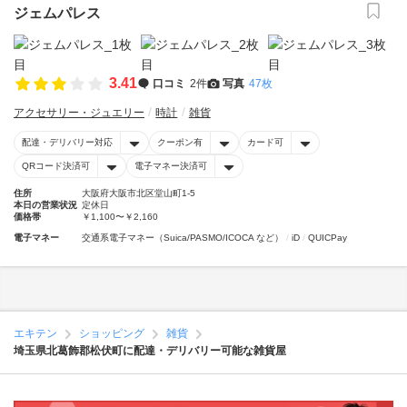
ジェムパレス
3.41
口コミ
2件
写真
47枚
アクセサリー・ジュエリー
時計
雑貨
配達・デリバリー対応
クーポン有
カード可
QRコード決済可
電子マネー決済可
住所
大阪府大阪市北区堂山町1-5
本日の営業状況
定休日
価格帯
￥1,100〜￥2,160
電子マネー
交通系電子マネー（Suica/PASMO/ICOCA など）
iD
QUICPay
エキテン
ショッピング
雑貨
埼玉県北葛飾郡松伏町に配達・デリバリー可能な雑貨屋