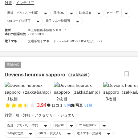
雑貨
インテリア
配達・デリバリー対応
日祝OK
駐車場有
カード可
QRコード決済可
電子マネー決済可
住所
埼玉県飯能市飯能５６９−７
本日の営業状況
9:00〜19:00
電子マネー
交通系電子マネー（Suica/PASMO/ICOCA など）
iD
店舗公式
Deviens heureux sapporo（zakka&）
3.94
口コミ
8件
写真
61枚
雑貨
服・洋服
アクセサリー・ジュエリー
配達・デリバリー専門
日祝OK
21時以降OK
24時間営業
QRコード決済可
電子マネー決済可