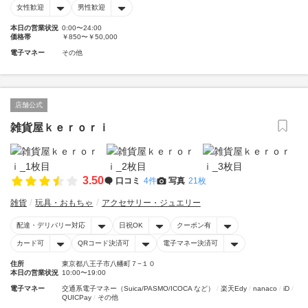
女性歓迎
男性歓迎
本日の営業状況
0:00〜24:00
価格帯
￥850〜￥50,000
電子マネー
その他
店舗公式
雑貨屋ｋｅｒｏｒｉ
3.50
口コミ
4件
写真
21枚
雑貨
玩具・おもちゃ
アクセサリー・ジュエリー
配達・デリバリー対応
日祝OK
クーポン有
カード可
QRコード決済可
電子マネー決済可
住所
東京都八王子市八幡町７−１０
本日の営業状況
10:00〜19:00
電子マネー
交通系電子マネー（Suica/PASMO/ICOCA など）
楽天Edy
nanaco
iD
QUICPay
その他