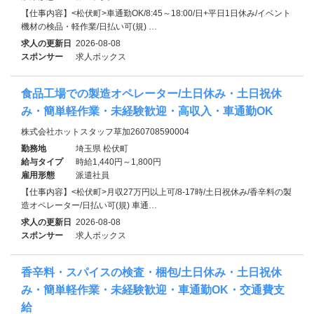
【仕事内容】<松伏町>車通勤OK/8:45～18:00/日+平日1日休み/イベント
機材の検品・軽作業/日払い可(規) …
求人の更新日
2026-08-08
スポンサー
求人ボックス
食品工場での製造オペレーター/土日休み・土日祝休
み・簡単軽作業・未経験歓迎・高収入・車通勤OK
株式会社ホットスタッフ草加260708590004
勤務地
埼玉県 松伏町
給与タイプ
時給1,440円～1,800円
雇用形態
派遣社員
【仕事内容】<松伏町>月収27万円以上可/8-17時/土日祝休み/香辛料の製
造オペレーター/日払い可(規) 車通…
求人の更新日
2026-08-08
スポンサー
求人ボックス
香辛料・スパイスの検査・梱包/土日休み・土日祝休
み・簡単軽作業・未経験歓迎・車通勤OK・交通費支
給