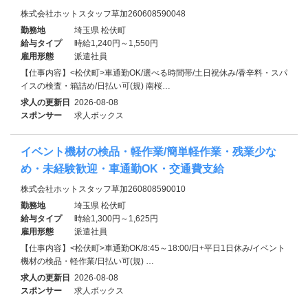
株式会社ホットスタッフ草加260608590048
勤務地
埼玉県 松伏町
給与タイプ
時給1,240円～1,550円
雇用形態
派遣社員
【仕事内容】<松伏町>車通勤OK/選べる時間帯/土日祝休み/香辛料・スパ
イスの検査・箱詰め/日払い可(規) 南桜…
求人の更新日
2026-08-08
スポンサー
求人ボックス
イベント機材の検品・軽作業/簡単軽作業・残業少な
め・未経験歓迎・車通勤OK・交通費支給
株式会社ホットスタッフ草加260808590010
勤務地
埼玉県 松伏町
給与タイプ
時給1,300円～1,625円
雇用形態
派遣社員
【仕事内容】<松伏町>車通勤OK/8:45～18:00/日+平日1日休み/イベント
機材の検品・軽作業/日払い可(規) …
求人の更新日
2026-08-08
スポンサー
求人ボックス