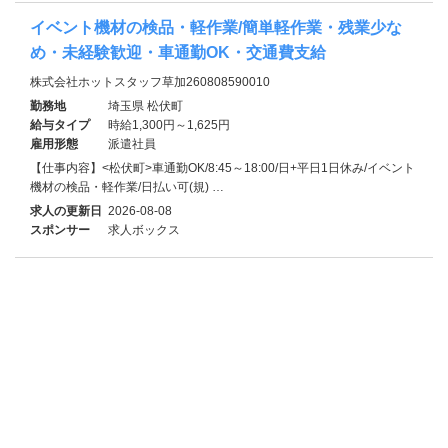
イベント機材の検品・軽作業/簡単軽作業・残業少な
め・未経験歓迎・車通勤OK・交通費支給
株式会社ホットスタッフ草加260808590010
勤務地
埼玉県 松伏町
給与タイプ
時給1,300円～1,625円
雇用形態
派遣社員
【仕事内容】<松伏町>車通勤OK/8:45～18:00/日+平日1日休み/イベント
機材の検品・軽作業/日払い可(規) …
求人の更新日
2026-08-08
スポンサー
求人ボックス