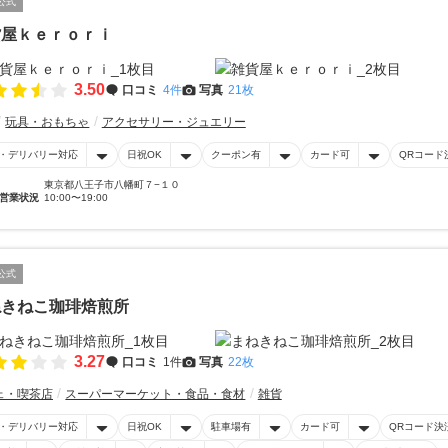
公式
貨屋ｋｅｒｏｒｉ
3.50
口コミ
4件
写真
21枚
玩具・おもちゃ
アクセサリー・ジュエリー
・デリバリー対応
日祝OK
クーポン有
カード可
QRコード
東京都八王子市八幡町７−１０
営業状況
10:00〜19:00
公式
ねきねこ珈琲焙煎所
3.27
口コミ
1件
写真
22枚
ェ・喫茶店
スーパーマーケット・食品・食材
雑貨
・デリバリー対応
日祝OK
駐車場有
カード可
QRコード決