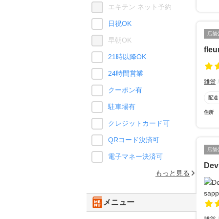
エキテン ネット予約
日祝OK
店舗
早朝OK
fleu
21時以降OK
24時間営業
雑貨
クーポン有
配達
駐車場有
住所
クレジットカード可
QRコード決済可
店舗
電子マネー決済可
Dev
もっと見る
メニュー