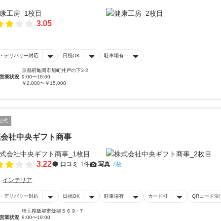
3.05
・デリバリー対応
日祝OK
駐車場有
京都府亀岡市旭町井戸の下3-2
営業状況
9:00〜18:00
￥2,000〜￥15,000
公式
式会社中央ギフト商事
3.22
口コミ
1件
写真
7枚
インテリア
・デリバリー対応
日祝OK
駐車場有
カード可
QRコード決
埼玉県飯能市飯能５６９−７
営業状況
9:00〜19:00