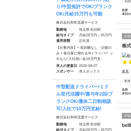
女性
り/中型免許でOK/ブランク
住所
OK/月給35万円も可能
本日の
株式会社和幸流通サービス
勤務地
埼玉県 松伏町
給与タイプ
月給26万円～35万円
店舗
雇用形態
正社員
株
【仕事内容】< 長距離なし・日勤の
み > 毎日家に帰れる4tドライバー ┏
今なら! 入社祝い金10万円支…
求人の更新日
2026-08-07
家具
スポンサー
求人ボックス
配達
中型配送ドライバー/ミド
住所
ル世代活躍中/賞与年2回/ブ
本日の
ランクOK/週休二日制相談
可/入社で10万円支給!
店舗
株式会社和幸流通サービス
勤務地
埼玉県 松伏町
be
給与タイプ
月給26万円～35万円