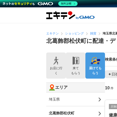
無料診断
エキテン
ショッピング
雑貨
埼玉県北
北葛飾郡松伏町に配達・デ
検索条
お店に行
来て
届けても
く
もらう
らう
日
エリア
10
件
埼玉県
店舗
北葛飾郡松伏町
健