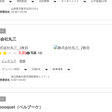
歓迎
男性歓迎
完全禁煙
オーダーメイド
お子様連れOK
山形県天童市北目3-10-1
営業状況
10:00〜15:00
公式
式会社丸三
3.01
写真
5枚
インテリア
雑貨
・デリバリー対応
日祝OK
駐車場有
埼玉県春日部市増田新田１１７−１
営業状況
9:30〜19:00
公式
llbouquet（ベルブーケ）