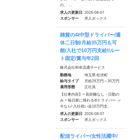
の、 …
求人の更新日
2026-08-07
スポンサー
求人ボックス
雑貨の4t中型ドライバー/週
休二日制/月給35万円も可
能/入社で10万円支給!/ルー
ト固定/賞与年2回
株式会社和幸流通サービス
勤務地
埼玉県 松伏町
給与タイプ
月給26万円～35万円
雇用形態
正社員
【仕事内容】< 長距離なし・日勤の
み > 毎日家に帰れる4tドライバー ┏
今なら! 入社祝い金10万円支…
求人の更新日
2026-08-07
スポンサー
求人ボックス
配信ライバー/女性活躍中/