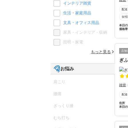
雑貨
インテリア雑貨
配達
生活・家庭用品
女性
文具・オフィス用品
本日の
価格帯
家具・インテリア・収納
照明・家電
店舗
もっと見る
ぎ
お悩み
肩こり
雑貨
腰痛
配達
住所
ぎっくり腰
本日の
むち打ち