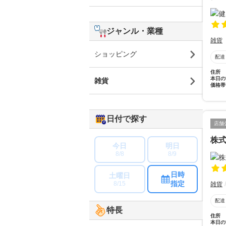
ジャンル・業種
雑貨
ショッピング
配達
住所
本日の
雑貨
価格帯
日付で探す
店舗
株
今日
明日
8/8
8/9
日時
土曜日
指定
8/15
雑貨
配達
特長
住所
本日の