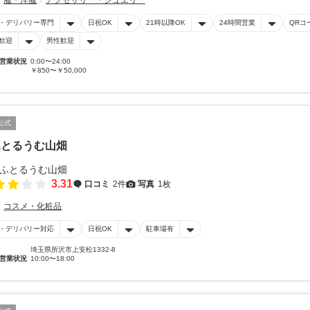
服・洋服
アクセサリー・ジュエリー
・デリバリー専門
日祝OK
21時以降OK
24時間営業
QRコ
歓迎
男性歓迎
営業状況
0:00〜24:00
￥850〜￥50,000
公式
ふとるうむ山畑
3.31
口コミ
2件
写真
1枚
コスメ・化粧品
・デリバリー対応
日祝OK
駐車場有
埼玉県所沢市上安松1332-8
営業状況
10:00〜18:00