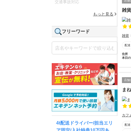
店舗
交通事故対応
雑
もっと見る
フリーワード
雑貨
配達
住所
本日の
店舗
ま
カフ
4t配送ドライバー/担当エリ
配達
ア固定/入社特典10万円あ