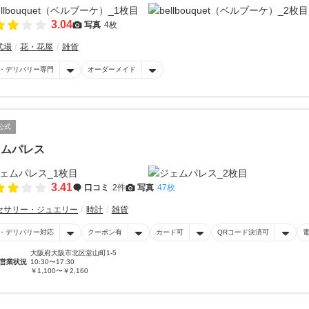
3.04
写真
4枚
式場
花・花屋
雑貨
・デリバリー専門
オーダーメイド
公式
ェムパレス
3.41
口コミ
2件
写真
47枚
セサリー・ジュエリー
時計
雑貨
・デリバリー対応
クーポン有
カード可
QRコード決済可
大阪府大阪市北区堂山町1-5
営業状況
10:30〜17:30
￥1,100〜￥2,160