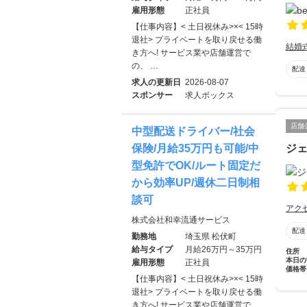
雇用形態
正社員
【仕事内容】< 土日祝休み>×< 15時
退社> プライベートを取り戻せる働
結婚
き方へ! サービス業や店舗運営で
の、 …
配達
求人の更新日
2026-08-07
スポンサー
求人ボックス
店舗
中型配送ドライバー/社会
ジ
保険/月給35万円も可能/中
型免許でOK/ルート固定だ
から効率UP/週休二日制相
談可
アク
株式会社和幸流通サービス
配達
勤務地
埼玉県 松伏町
給与タイプ
月給26万円～35万円
住所
本日の
雇用形態
正社員
価格帯
【仕事内容】< 土日祝休み>×< 15時
退社> プライベートを取り戻せる働
き方へ! サービス業や店舗運営で