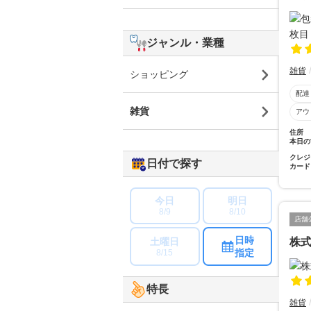
ジャンル・業種
雑貨
ショッピング
配達
雑貨
アウ
住所
本日の
クレジ
日付で探す
カード
今日
明日
8/9
8/10
店舗
日時
土曜日
株
指定
8/15
特長
雑貨