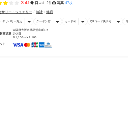
3.41
口コミ
2件
写真
47枚
セサリー・ジュエリー
時計
雑貨
・デリバリー対応
クーポン有
カード可
QRコード決済可
大阪府大阪市北区堂山町1-5
営業状況
定休日
￥1,100〜￥2,160
ット