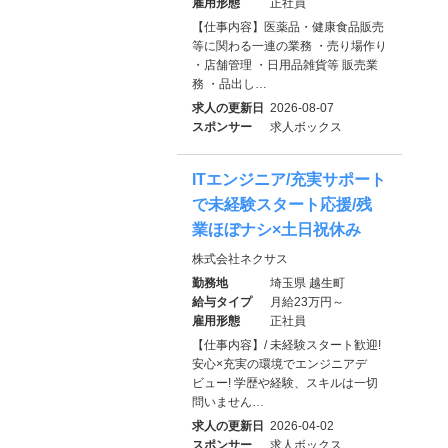
雇用形態
正社員
【仕事内容】医薬品・健康食品販売
等に関わる一連の業務 ・売り場作り
・店舗管理 ・日用品雑貨等 販売業
務 ・品出し…
求人の更新日
2026-08-07
スポンサー
求人ボックス
ITエンジニア/充実サポート
で未経験スタート応援/残
業ほぼナシ×土日祝休み
株式会社ネクサス
勤務地
埼玉県 越生町
給与タイプ
月給23万円～
雇用形態
正社員
【仕事内容】/ 未経験スタート歓迎!
安心×充実の環境でエンジニアデ
ビュー! 学歴や経験、スキルは一切
問いません…
求人の更新日
2026-04-02
スポンサー
求人ボックス