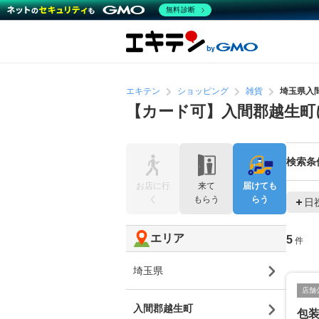
無料診断
エキテン
ショッピング
雑貨
埼玉県入
【カード可】入間郡越生町
検索条
お店に行
来て
届けても
く
もらう
らう
日
エリア
5
件
埼玉県
店舗
入間郡越生町
包