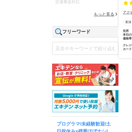
交通事故対応
アク
もっと見る
配達
住所
フリーワード
本日の
価格帯
クレジ
カード
プログラマ/未経験歓迎/土
日祝休み×残業ほぼナシ!