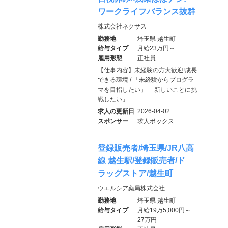
ワークライフバランス抜群
株式会社ネクサス
勤務地
埼玉県 越生町
給与タイプ
月給23万円～
雇用形態
正社員
【仕事内容】未経験の方大歓迎!成長
できる環境 / 「未経験からプログラ
マを目指したい」 「新しいことに挑
戦したい」 …
求人の更新日
2026-04-02
スポンサー
求人ボックス
登録販売者/埼玉県/JR八高
線 越生駅/登録販売者/ド
ラッグストア/越生町
ウエルシア薬局株式会社
勤務地
埼玉県 越生町
給与タイプ
月給19万5,000円～
27万円