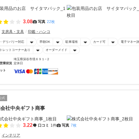
3.08
写真
22枚
文房具・文具
印鑑・ハンコ
・デリバリー対応
早朝OK
駐車場有
カード可
電子マネー
トレットコーナーあり
オーダーメイド
埼玉県深谷市境６９１−２
営業状況
定休日
ット
公式
式会社中央ギフト商事
3.22
口コミ
1件
写真
7枚
インテリア