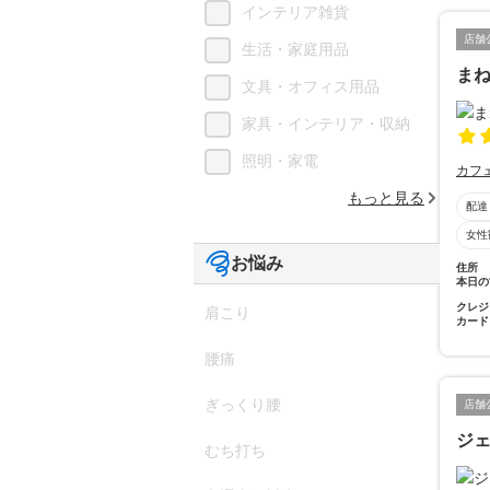
インテリア雑貨
店舗
生活・家庭用品
ま
文具・オフィス用品
家具・インテリア・収納
照明・家電
カフ
もっと見る
配達
女性
お悩み
住所
本日の
クレジ
肩こり
カード
腰痛
ぎっくり腰
店舗
ジ
むち打ち