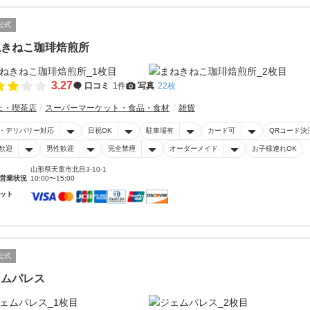
公式
ねきねこ珈琲焙煎所
3.27
口コミ
1件
写真
22枚
ェ・喫茶店
スーパーマーケット・食品・食材
雑貨
・デリバリー対応
日祝OK
駐車場有
カード可
QRコード決
歓迎
男性歓迎
完全禁煙
オーダーメイド
お子様連れOK
山形県天童市北目3-10-1
営業状況
10:00〜15:00
ット
公式
ェムパレス