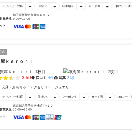
・デリバリー対応
日祝OK
駐車場有
カード可
QRコード決
埼玉県飯能市飯能５６９−７
営業状況
9:00〜19:00
ット
公式
貨屋ｋｅｒｏｒｉ
3.50
口コミ
4件
写真
21枚
玩具・おもちゃ
アクセサリー・ジュエリー
・デリバリー対応
日祝OK
クーポン有
カード可
QRコード
東京都八王子市八幡町７−１０
営業状況
10:00〜19:00
ット