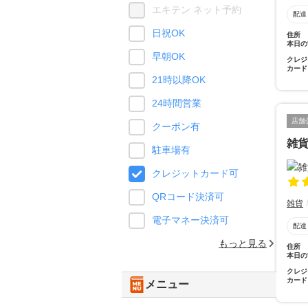
エキテン ネット予約
配達
日祝OK
住所
本日の
早朝OK
クレジ
カード
21時以降OK
24時間営業
店舗
クーポン有
雑
駐車場有
クレジットカード可
QRコード決済可
雑貨
電子マネー決済可
配達
もっと見る
住所
本日の
クレジ
カード
メニュー