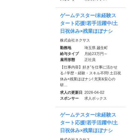
ゲームテスター/未経験ス
タート応援!若手活躍中/土
日祝休み×残業ほぼナシ
株式会社ネクサス
勤務地
埼玉県 越生町
給与タイプ
月給23万円～
雇用形態
正社員
【仕事内容】好き”を仕事に活かせ
る / 学歴・経験・スキル不問! 土日祝
休み×残業ほぼナシ! 充実&安心の
研…
求人の更新日
2026-04-02
スポンサー
求人ボックス
ゲームテスター/未経験ス
タート応援!若手活躍中/土
日祝休み×残業ほぼナシ
株式会社ネクサス