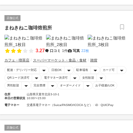
店舗公式
まねきねこ珈琲焙煎所
3.27
口コミ
1件
写真
22枚
カフェ・喫茶店
スーパーマーケット・食品・食材
雑貨
配達・デリバリー対応
日祝OK
駐車場有
カード可
QRコード決済可
電子マネー決済可
女性歓迎
男性歓迎
完全禁煙
オーダーメイド
お子様連れOK
住所
山形県天童市北目3-10-1
本日の営業状況
10:00〜15:00
電子マネー
交通系電子マネー（Suica/PASMO/ICOCA など）
iD
QUICPay
店舗公式