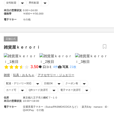
女性歓迎
男性歓迎
本日の営業状況
0:00〜24:00
価格帯
￥850〜￥50,000
電子マネー
その他
店舗公式
雑貨屋ｋｅｒｏｒｉ
3.50
口コミ
4件
写真
21枚
雑貨
玩具・おもちゃ
アクセサリー・ジュエリー
配達・デリバリー対応
日祝OK
クーポン有
カード可
QRコード決済可
電子マネー決済可
住所
東京都八王子市八幡町７−１０
本日の営業状況
10:00〜19:00
電子マネー
交通系電子マネー（Suica/PASMO/ICOCA など）
楽天Edy
nanaco
iD
QUICPay
その他