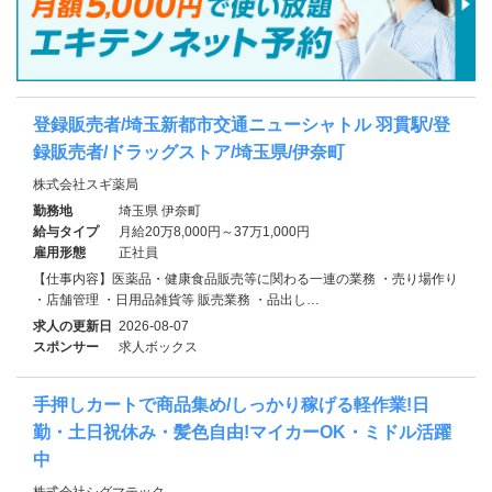
登録販売者/埼玉新都市交通ニューシャトル 羽貫駅/登
録販売者/ドラッグストア/埼玉県/伊奈町
株式会社スギ薬局
勤務地
埼玉県 伊奈町
給与タイプ
月給20万8,000円～37万1,000円
雇用形態
正社員
【仕事内容】医薬品・健康食品販売等に関わる一連の業務 ・売り場作り
・店舗管理 ・日用品雑貨等 販売業務 ・品出し…
求人の更新日
2026-08-07
スポンサー
求人ボックス
手押しカートで商品集め/しっかり稼げる軽作業!日
勤・土日祝休み・髪色自由!マイカーOK・ミドル活躍
中
株式会社シグマテック