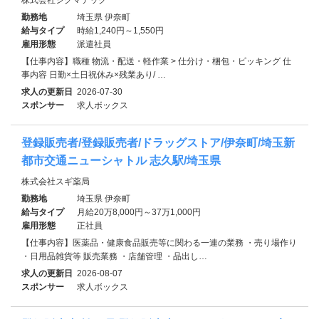
勤務地
埼玉県 伊奈町
給与タイプ
時給1,240円～1,550円
雇用形態
派遣社員
【仕事内容】職種 物流・配送・軽作業 > 仕分け・梱包・ピッキング 仕
事内容 日勤×土日祝休み×残業あり/ …
求人の更新日
2026-07-30
スポンサー
求人ボックス
登録販売者/登録販売者/ドラッグストア/伊奈町/埼玉新
都市交通ニューシャトル 志久駅/埼玉県
株式会社スギ薬局
勤務地
埼玉県 伊奈町
給与タイプ
月給20万8,000円～37万1,000円
雇用形態
正社員
【仕事内容】医薬品・健康食品販売等に関わる一連の業務 ・売り場作り
・日用品雑貨等 販売業務 ・店舗管理 ・品出し…
求人の更新日
2026-08-07
スポンサー
求人ボックス