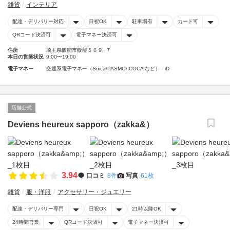
雑貨
インテリア
配達・デリバリー対応
日祝OK
駐車場有
カード可
QRコード決済可
電子マネー決済可
住所
埼玉県飯能市飯能５６９−７
本日の営業状況
9:00〜19:00
電子マネー
交通系電子マネー（Suica/PASMO/ICOCA など）
iD
店舗公式
Deviens heureux sapporo（zakka&）
3.94
口コミ
8件
写真
61枚
雑貨
服・洋服
アクセサリー・ジュエリー
配達・デリバリー専門
日祝OK
21時以降OK
24時間営業
QRコード決済可
電子マネー決済可