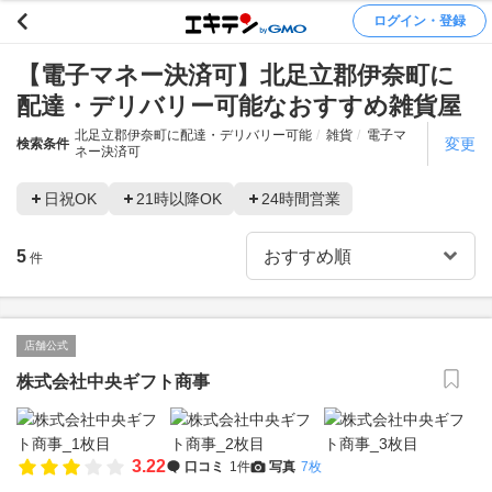
ログイン・登録
【電子マネー決済可】北足立郡伊奈町に
配達・デリバリー可能なおすすめ雑貨屋
北足立郡伊奈町に配達・デリバリー可能
雑貨
電子マ
変更
検索条件
ネー決済可
日祝OK
21時以降OK
24時間営業
5
件
店舗公式
株式会社中央ギフト商事
3.22
口コミ
1件
写真
7枚