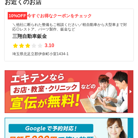
お近くのお店
10%OFF
今すぐお得なクーポンをチェック
＼他社に断られた整備もご相談ください／軽自動車から大型車まで対
応◎レストア、パーツ製作、鈑金など
三翔自動車鈑金
3.10
埼玉県北足立郡伊奈町小室1434-1