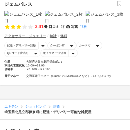
ジェムパレス
3.41
口コミ
2件
写真
47枚
アクセサリー・ジュエリー
時計
雑貨
配達・デリバリー対応
クーポン有
カード可
QRコード決済可
電子マネー決済可
住所
大阪府大阪市北区堂山町1-5
本日の営業状況
10:00〜18:00
価格帯
￥1,100〜￥2,160
電子マネー
交通系電子マネー（Suica/PASMO/ICOCA など）
iD
QUICPay
エキテン
ショッピング
雑貨
埼玉県北足立郡伊奈町に配達・デリバリー可能な雑貨屋