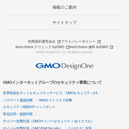
掲載のご案内
サイトマップ
利用規約
運営会社
プライバシーポリシー
best choice クリニック byGMO
best choice 歯科 byGMO
©GMO DesignOne, Inc. All Rights reserved.
GMOインターネットグループのセキュリティ事業について
世界初総合ネットセキュリティサービス「GMOセキュリティ24」
パスワード漏洩診断
Webサイトリスク診断
セキュリティ相談AIチャットボット
実在証明・盗聴対策
サイバー攻撃対策（GMOサイバーセキュリティ byイエラエ）
サイバー攻撃対策（GMO Flatt Security）
なりすまし対策