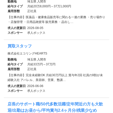
勤務地
埼玉県 入間市
給与タイプ
月給20万8,000円～37万1,000円
雇用形態
正社員
【仕事内容】医薬品・健康食品販売等に関わる一連の業務 ・売り場作り
・店舗管理 ・日用品雑貨等 販売業務 ・品出し…
求人の更新日
2026-08-05
スポンサー
求人ボックス
買取スタッフ
株式会社エコリングHEARTS
勤務地
埼玉県 入間市
給与タイプ
月給33万円～37万円
雇用形態
正社員
【仕事内容】完全未経験OK 月給30万円以上 賞与年2回 社員の9割が未
経験入社 アパレル、美容師、営業、塾講…
求人の更新日
2026-06-06
スポンサー
求人ボックス
店長のサポート職/50代多数活躍/定年間近の方も大歓
迎/出勤はお昼から/平均賞与2.4ヶ月分/残業少なめ