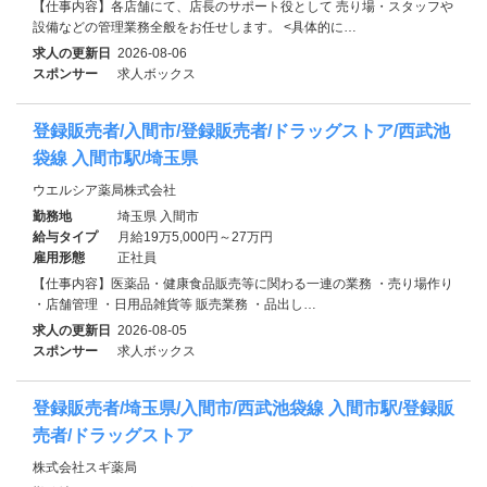
【仕事内容】各店舗にて、店長のサポート役として 売り場・スタッフや
設備などの管理業務全般をお任せします。 <具体的に…
求人の更新日
2026-08-06
スポンサー
求人ボックス
登録販売者/入間市/登録販売者/ドラッグストア/西武池
袋線 入間市駅/埼玉県
ウエルシア薬局株式会社
勤務地
埼玉県 入間市
給与タイプ
月給19万5,000円～27万円
雇用形態
正社員
【仕事内容】医薬品・健康食品販売等に関わる一連の業務 ・売り場作り
・店舗管理 ・日用品雑貨等 販売業務 ・品出し…
求人の更新日
2026-08-05
スポンサー
求人ボックス
登録販売者/埼玉県/入間市/西武池袋線 入間市駅/登録販
売者/ドラッグストア
株式会社スギ薬局