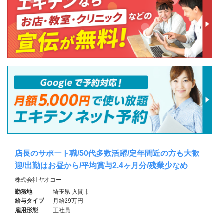
店長のサポート職/50代多数活躍/定年間近の方も大歓
迎/出勤はお昼から/平均賞与2.4ヶ月分/残業少なめ
株式会社ヤオコー
勤務地
埼玉県 入間市
給与タイプ
月給29万円
雇用形態
正社員