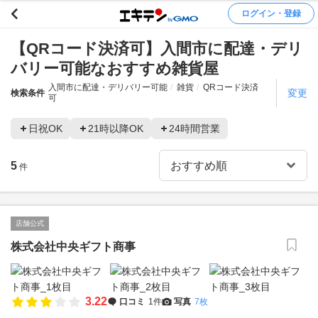
ログイン・登録
【QRコード決済可】入間市に配達・デリ
バリー可能なおすすめ雑貨屋
入間市に配達・デリバリー可能
雑貨
QRコード決済
変更
検索条件
可
日祝OK
21時以降OK
24時間営業
5
件
店舗公式
株式会社中央ギフト商事
3.22
口コミ
1件
写真
7枚