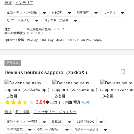
雑貨
インテリア
配達・デリバリー対応
日祝OK
駐車場有
カード可
QRコード決済可
電子マネー決済可
住所
埼玉県飯能市飯能５６９−７
本日の営業状況
9:00〜19:00
QRコード決済
PayPay
LINE Pay
d払い
メルペイ
au Pay
Alipay
店舗公式
Deviens heureux sapporo（zakka&）
3.94
口コミ
8件
写真
61枚
雑貨
服・洋服
アクセサリー・ジュエリー
配達・デリバリー専門
日祝OK
21時以降OK
24時間営業
QRコード決済可
電子マネー決済可