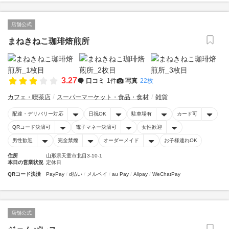
店舗公式
まねきねこ珈琲焙煎所
3.27
口コミ
1件
写真
22枚
カフェ・喫茶店
スーパーマーケット・食品・食材
雑貨
配達・デリバリー対応
日祝OK
駐車場有
カード可
QRコード決済可
電子マネー決済可
女性歓迎
男性歓迎
完全禁煙
オーダーメイド
お子様連れOK
住所
山形県天童市北目3-10-1
本日の営業状況
定休日
QRコード決済
PayPay
d払い
メルペイ
au Pay
Alipay
WeChatPay
店舗公式