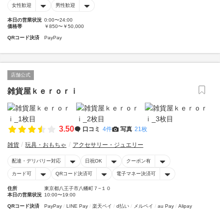
女性歓迎
男性歓迎
本日の営業状況
0:00〜24:00
価格帯
￥850〜￥50,000
QRコード決済
PayPay
店舗公式
雑貨屋ｋｅｒｏｒｉ
3.50
口コミ
4件
写真
21枚
雑貨
玩具・おもちゃ
アクセサリー・ジュエリー
配達・デリバリー対応
日祝OK
クーポン有
カード可
QRコード決済可
電子マネー決済可
住所
東京都八王子市八幡町７−１０
本日の営業状況
10:00〜19:00
QRコード決済
PayPay
LINE Pay
楽天ペイ
d払い
メルペイ
au Pay
Alipay