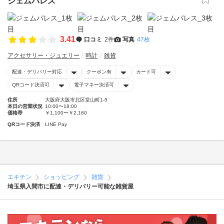
ジェムパレス
3.41
口コミ
2件
写真
47枚
アクセサリー・ジュエリー
時計
雑貨
配達・デリバリー対応
クーポン有
カード可
QRコード決済可
電子マネー決済可
住所
大阪府大阪市北区堂山町1-5
本日の営業状況
10:00〜18:00
価格帯
￥1,100〜￥2,160
QRコード決済
LINE Pay
エキテン
ショッピング
雑貨
埼玉県入間市に配達・デリバリー可能な雑貨屋