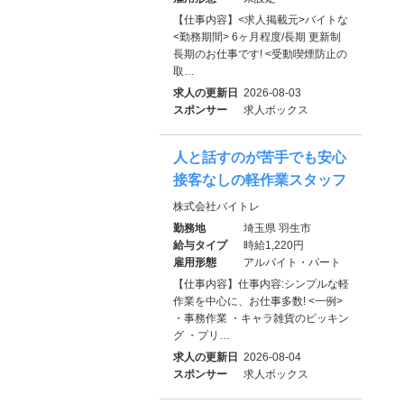
【仕事内容】<求人掲載元>バイトな
<勤務期間> 6ヶ月程度/長期 更新制
長期のお仕事です! <受動喫煙防止の
取…
求人の更新日
2026-08-03
スポンサー
求人ボックス
人と話すのが苦手でも安心
接客なしの軽作業スタッフ
株式会社バイトレ
勤務地
埼玉県 羽生市
給与タイプ
時給1,220円
雇用形態
アルバイト・パート
【仕事内容】仕事内容:シンプルな軽
作業を中心に、お仕事多数! <一例>
・事務作業 ・キャラ雑貨のピッキン
グ ・プリ…
求人の更新日
2026-08-04
スポンサー
求人ボックス