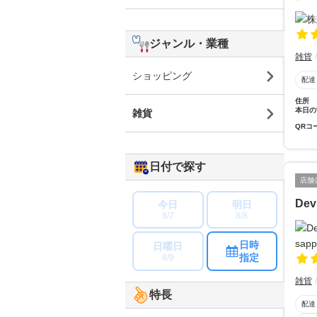
ジャンル・業種
雑貨
ショッピング
配達
住所
本日の
雑貨
QRコ
日付で探す
店舗
Dev
今日
明日
8/7
8/8
日時
日曜日
指定
8/9
雑貨
特長
配達