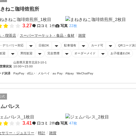
ねきねこ珈琲焙煎所
3.27
口コミ
1件
写真
22枚
ェ・喫茶店
スーパーマーケット・食品・食材
雑貨
・デリバリー対応
日祝OK
駐車場有
カード可
QRコード決
歓迎
男性歓迎
完全禁煙
オーダーメイド
お子様連れOK
山形県天童市北目3-10-1
営業状況
10:00〜15:00
ード決済
PayPay
d払い
メルペイ
au Pay
Alipay
WeChatPay
公式
ェムパレス
3.41
口コミ
2件
写真
47枚
セサリー・ジュエリー
時計
雑貨