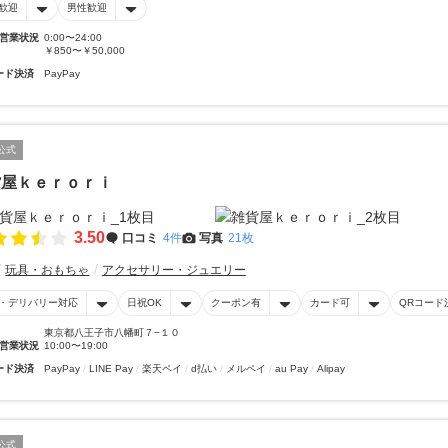
歓迎
男性歓迎
営業状況
0:00〜24:00
￥850〜￥50,000
ード決済
PayPay
公式
貨屋ｋｅｒｏｒｉ
3.50
口コミ
4件
写真
21枚
玩具・おもちゃ
アクセサリー・ジュエリー
・デリバリー対応
日祝OK
クーポン有
カード可
QRコード
東京都八王子市八幡町７−１０
営業状況
10:00〜19:00
ード決済
PayPay
LINE Pay
楽天ペイ
d払い
メルペイ
au Pay
Alipay
公式