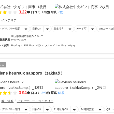
3.22
口コミ
1件
写真
7枚
インテリア
・デリバリー対応
日祝OK
駐車場有
カード可
QRコード決
埼玉県飯能市飯能５６９−７
営業状況
9:00〜19:00
ード決済
PayPay
LINE Pay
d払い
メルペイ
au Pay
Alipay
公式
iens heureux sapporo（zakka&）
3.94
口コミ
8件
写真
61枚
服・洋服
アクセサリー・ジュエリー
・デリバリー専門
日祝OK
21時以降OK
24時間営業
QRコ