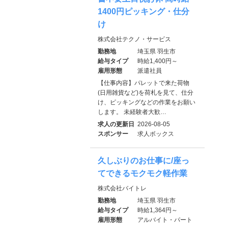
1400円ピッキング・仕分
け
株式会社テクノ・サービス
勤務地
埼玉県 羽生市
給与タイプ
時給1,400円～
雇用形態
派遣社員
【仕事内容】パレットで来た荷物
(日用雑貨など)を荷札を見て、仕分
け、ピッキングなどの作業をお願い
します。 未経験者大歓…
求人の更新日
2026-08-05
スポンサー
求人ボックス
久しぶりのお仕事に/座っ
てできるモクモク軽作業
株式会社バイトレ
勤務地
埼玉県 羽生市
給与タイプ
時給1,364円～
雇用形態
アルバイト・パート