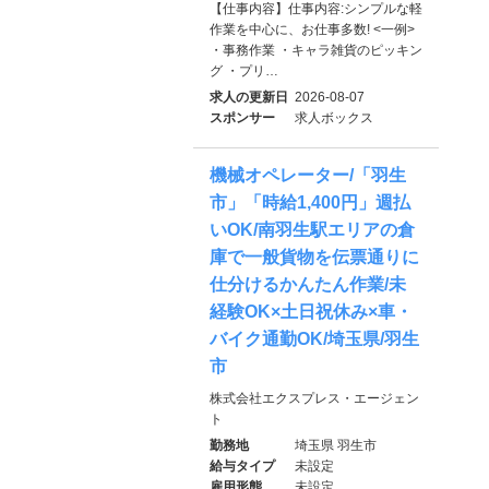
【仕事内容】仕事内容:シンプルな軽
作業を中心に、お仕事多数! <一例>
・事務作業 ・キャラ雑貨のピッキン
グ ・プリ…
求人の更新日
2026-08-07
スポンサー
求人ボックス
機械オペレーター/「羽生
市」「時給1,400円」週払
いOK/南羽生駅エリアの倉
庫で一般貨物を伝票通りに
仕分けるかんたん作業/未
経験OK×土日祝休み×車・
バイク通勤OK/埼玉県/羽生
市
株式会社エクスプレス・エージェン
ト
勤務地
埼玉県 羽生市
給与タイプ
未設定
雇用形態
未設定