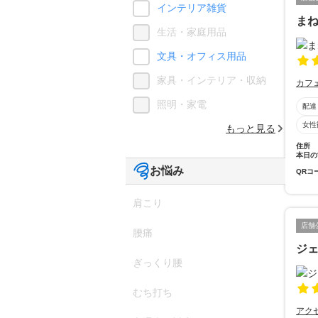
インテリア雑貨
ま
生活・家庭用品
文具・オフィス用品
家具・インテリア・収納
カフ
照明・家電
配達
女性
もっと見る
住所
本日の
お悩み
QRコ
肩こり
店舗
腰痛
ジ
ぎっくり腰
むち打ち
アク