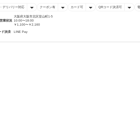
・デリバリー対応
クーポン有
カード可
QRコード決済可
大阪府大阪市北区堂山町1-5
営業状況
10:00〜18:00
￥1,100〜￥2,160
ード決済
LINE Pay