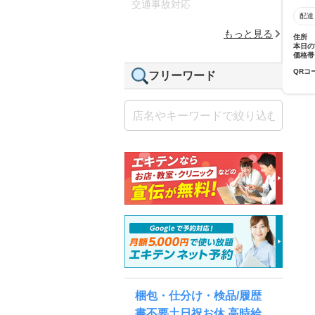
交通事故対応
配達
もっと見る
住所
本日の
価格帯
QRコ
フリーワード
梱包・仕分け・検品/履歴
書不要土日祝お休 高時給