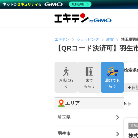
無料診断
エキテン
ショッピング
雑貨
埼玉県羽
【QRコード決済可】羽生
検索条
お店に行
来て
届けても
く
もらう
らう
日
エリア
5
件
埼玉県
店舗
羽生市
株