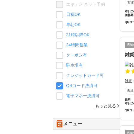
女性
エキテン ネット予約
本日の
日祝OK
価格帯
QRコ
早朝OK
21時以降OK
24時間営業
店舗
雑
クーポン有
駐車場有
クレジットカード可
雑貨
QRコード決済可
配達
電子マネー決済可
住所
本日の
もっと見る
QRコ
メニュー
店舗