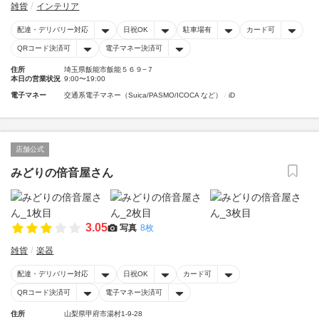
雑貨
インテリア
配達・デリバリー対応
日祝OK
駐車場有
カード可
QRコード決済可
電子マネー決済可
住所
埼玉県飯能市飯能５６９−７
本日の営業状況
9:00〜19:00
電子マネー
交通系電子マネー（Suica/PASMO/ICOCA など）
iD
店舗公式
みどりの倍音屋さん
3.05
写真
8枚
雑貨
楽器
配達・デリバリー対応
日祝OK
カード可
QRコード決済可
電子マネー決済可
住所
山梨県甲府市湯村1-9-28