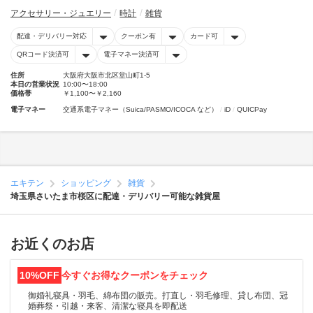
アクセサリー・ジュエリー
時計
雑貨
配達・デリバリー対応
クーポン有
カード可
QRコード決済可
電子マネー決済可
住所
大阪府大阪市北区堂山町1-5
本日の営業状況
10:00〜18:00
価格帯
￥1,100〜￥2,160
電子マネー
交通系電子マネー（Suica/PASMO/ICOCA など）
iD
QUICPay
エキテン
ショッピング
雑貨
埼玉県さいたま市桜区に配達・デリバリー可能な雑貨屋
お近くのお店
10%OFF
今すぐお得なクーポンをチェック
御婚礼寝具・羽毛、綿布団の販売。打直し・羽毛修理、貸し布団、冠
婚葬祭・引越・来客、清潔な寝具を即配送