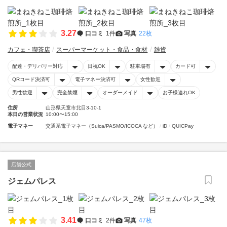
3.27
口コミ
1件
写真
22枚
カフェ・喫茶店
スーパーマーケット・食品・食材
雑貨
配達・デリバリー対応
日祝OK
駐車場有
カード可
QRコード決済可
電子マネー決済可
女性歓迎
男性歓迎
完全禁煙
オーダーメイド
お子様連れOK
住所
山形県天童市北目3-10-1
本日の営業状況
10:00〜15:00
電子マネー
交通系電子マネー（Suica/PASMO/ICOCA など）
iD
QUICPay
店舗公式
ジェムパレス
3.41
口コミ
2件
写真
47枚