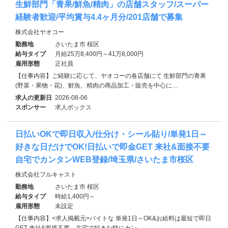
生鮮部門「青果/鮮魚/精肉」の店舗スタッフ/スーパー
経験者歓迎/平均賞与4.4ヶ月分/201店舗で募集
株式会社ヤオコー
勤務地
さいたま市 桜区
給与タイプ
月給25万8,400円～41万8,000円
雇用形態
正社員
【仕事内容】ご経験に応じて、ヤオコーの各店舗にて 生鮮部門の青果
(野菜・果物・花)、鮮魚、精肉の商品加工・販売を中心に…
求人の更新日
2026-08-06
スポンサー
求人ボックス
日払いOKで即日収入/仕分け・シール貼り/単発1日～
好きな日だけでOK!日払いで即金GET 来社&面接不要
自宅でカンタンWEB登録/埼玉県/さいたま市桜区
株式会社フルキャスト
勤務地
さいたま市 桜区
給与タイプ
時給1,400円～
雇用形態
未設定
【仕事内容】<求人掲載元>バイトな 単発1日～OK&お給料は最短で即日
GET 来社&面接不要→在宅で好きな時にカン…