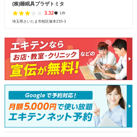
(株)睡眠具プラザトミタ
3.32
1件
埼玉県さいたま市桜区塚本235-3