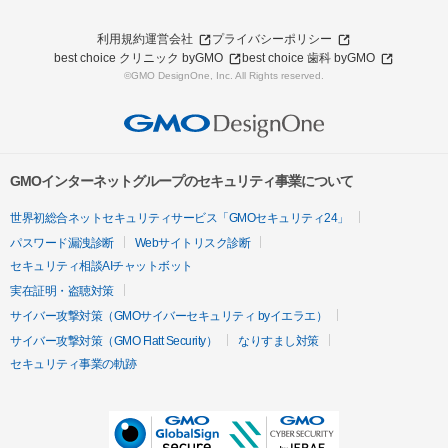
利用規約
運営会社
プライバシーポリシー
best choice クリニック byGMO
best choice 歯科 byGMO
©GMO DesignOne, Inc. All Rights reserved.
GMOインターネットグループのセキュリティ事業について
世界初総合ネットセキュリティサービス「GMOセキュリティ24」
パスワード漏洩診断
Webサイトリスク診断
セキュリティ相談AIチャットボット
実在証明・盗聴対策
サイバー攻撃対策（GMOサイバーセキュリティ byイエラエ）
サイバー攻撃対策（GMO Flatt Security）
なりすまし対策
セキュリティ事業の軌跡