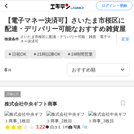
ログイン・登録
【電子マネー決済可】さいたま市桜区に
配達・デリバリー可能なおすすめ雑貨屋
さいたま市桜区に配達・デリバリー可能
雑貨
電子マ
変更
検索条件
ネー決済可
日祝OK
21時以降OK
24時間営業
6
件
店舗公式
株式会社中央ギフト商事
3.22
口コミ
1件
写真
7枚