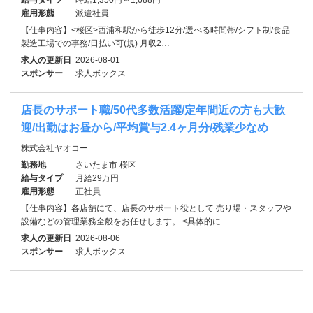
雇用形態
派遣社員
【仕事内容】<桜区>西浦和駅から徒歩12分/選べる時間帯/シフト制/食品
製造工場での事務/日払い可(規) 月収2…
求人の更新日
2026-08-01
スポンサー
求人ボックス
店長のサポート職/50代多数活躍/定年間近の方も大歓
迎/出勤はお昼から/平均賞与2.4ヶ月分/残業少なめ
株式会社ヤオコー
勤務地
さいたま市 桜区
給与タイプ
月給29万円
雇用形態
正社員
【仕事内容】各店舗にて、店長のサポート役として 売り場・スタッフや
設備などの管理業務全般をお任せします。 <具体的に…
求人の更新日
2026-08-06
スポンサー
求人ボックス