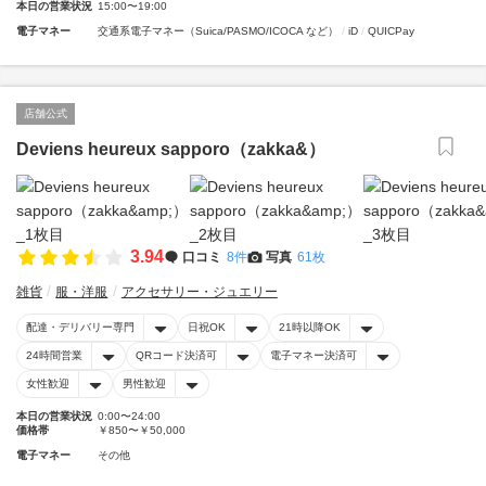
本日の営業状況
15:00〜19:00
電子マネー
交通系電子マネー（Suica/PASMO/ICOCA など）
iD
QUICPay
店舗公式
Deviens heureux sapporo（zakka&）
3.94
口コミ
8件
写真
61枚
雑貨
服・洋服
アクセサリー・ジュエリー
配達・デリバリー専門
日祝OK
21時以降OK
24時間営業
QRコード決済可
電子マネー決済可
女性歓迎
男性歓迎
本日の営業状況
0:00〜24:00
価格帯
￥850〜￥50,000
電子マネー
その他