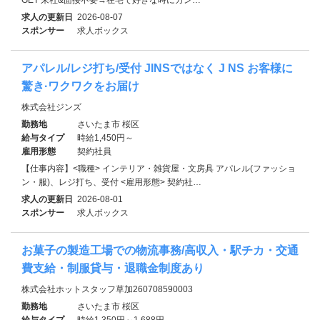
求人の更新日
2026-08-07
スポンサー
求人ボックス
アパレル/レジ打ち/受付 JINSではなく J NS お客様に
驚き·ワクワクをお届け
株式会社ジンズ
勤務地
さいたま市 桜区
給与タイプ
時給1,450円～
雇用形態
契約社員
【仕事内容】<職種> インテリア・雑貨屋・文房具 アパレル(ファッショ
ン・服)、レジ打ち、受付 <雇用形態> 契約社…
求人の更新日
2026-08-01
スポンサー
求人ボックス
お菓子の製造工場での物流事務/高収入・駅チカ・交通
費支給・制服貸与・退職金制度あり
株式会社ホットスタッフ草加260708590003
勤務地
さいたま市 桜区
給与タイプ
時給1,350円～1,688円