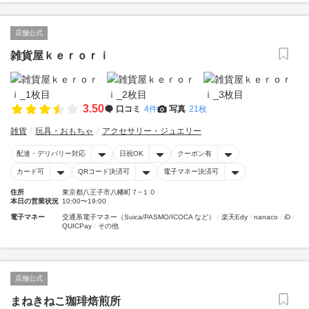
店舗公式
雑貨屋ｋｅｒｏｒｉ
3.50
口コミ
4件
写真
21枚
雑貨
玩具・おもちゃ
アクセサリー・ジュエリー
配達・デリバリー対応
日祝OK
クーポン有
カード可
QRコード決済可
電子マネー決済可
住所
東京都八王子市八幡町７−１０
本日の営業状況
10:00〜19:00
電子マネー
交通系電子マネー（Suica/PASMO/ICOCA など）
楽天Edy
nanaco
iD
QUICPay
その他
店舗公式
まねきねこ珈琲焙煎所