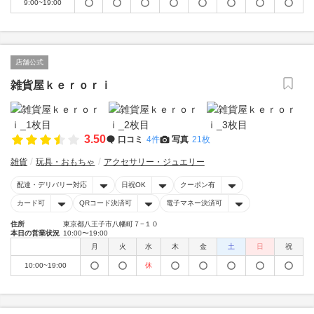
9:00~19:00
店舗公式
雑貨屋ｋｅｒｏｒｉ
3.50
口コミ
4件
写真
21枚
雑貨
玩具・おもちゃ
アクセサリー・ジュエリー
配達・デリバリー対応
日祝OK
クーポン有
カード可
QRコード決済可
電子マネー決済可
住所
東京都八王子市八幡町７−１０
本日の営業状況
10:00〜19:00
月
火
水
木
金
土
日
祝
10:00~19:00
休