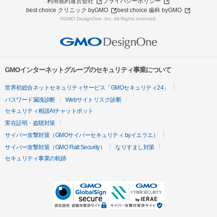
利用規約
運営会社
プライバシーポリシー
best choice クリニック byGMO
best choice 歯科 byGMO
©GMO DesignOne, Inc. All Rights reserved.
GMOインターネットグループのセキュリティ事業について
世界初総合ネットセキュリティサービス「GMOセキュリティ24」
パスワード漏洩診断
Webサイトリスク診断
セキュリティ相談AIチャットボット
実在証明・盗聴対策
サイバー攻撃対策（GMOサイバーセキュリティ byイエラエ）
サイバー攻撃対策（GMO Flatt Security）
なりすまし対策
セキュリティ事業の軌跡