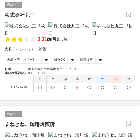
店舗公式
株式会社丸三
3.01
写真
5枚
家具
インテリア
雑貨
配達・デリバリー対応
日祝OK
駐車場有
住所
埼玉県春日部市増田新田１１７−１
本日の営業状況
9:30〜19:00
月
火
水
木
金
土
日
祝
9:30~19:00
休
店舗公式
まねきねこ珈琲焙煎所