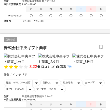
住所
京都府亀岡市旭町井戸の下3-2
本日の営業状況
9:00〜18:00
月
火
水
木
金
土
日
祝
9:00~18:00
価格帯
￥2,000〜￥15,000
店舗公式
株式会社中央ギフト商事
3.22
口コミ
1件
写真
7枚
雑貨
インテリア
配達・デリバリー対応
日祝OK
駐車場有
カード可
QRコード決済可
電子マネー決済可
住所
埼玉県飯能市飯能５６９−７
本日の営業状況
9:00〜19:00
月
火
水
木
金
土
日
祝