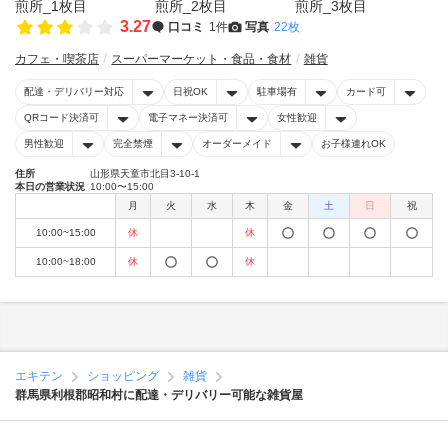
3.27
口コミ
1件
写真
22枚
カフェ・喫茶店
スーパーマーケット・食品・食材
雑貨
配達・デリバリー対応
日祝OK
駐車場有
カード可
QRコード決済可
電子マネー決済可
女性歓迎
男性歓迎
完全禁煙
オーダーメイド
お子様連れOK
住所
山形県天童市北目3-10-1
本日の営業状況
10:00〜15:00
月
火
水
木
金
土
日
祝
10:00~15:00
休
休
10:00~18:00
休
休
エキテン
ショッピング
雑貨
群馬県利根郡昭和村に配達・デリバリー可能な雑貨屋