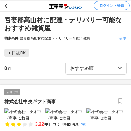
ログイン・登録
吾妻郡高山村に配達・デリバリー可能な
おすすめ雑貨屋
変更
検索条件
吾妻郡高山村に配達・デリバリー可能
雑貨
日祝OK
8
件
店舗公式
株式会社中央ギフト商事
3.22
口コミ
1件
写真
7枚