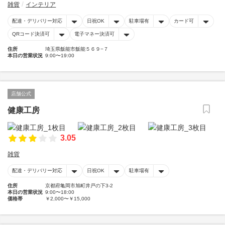
雑貨
インテリア
配達・デリバリー対応
日祝OK
駐車場有
カード可
QRコード決済可
電子マネー決済可
住所
埼玉県飯能市飯能５６９−７
本日の営業状況
9:00〜19:00
店舗公式
健康工房
3.05
雑貨
配達・デリバリー対応
日祝OK
駐車場有
住所
京都府亀岡市旭町井戸の下3-2
本日の営業状況
9:00〜18:00
価格帯
￥2,000〜￥15,000