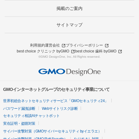
掲載のご案内
サイトマップ
利用規約
運営会社
プライバシーポリシー
best choice クリニック byGMO
best choice 歯科 byGMO
©GMO DesignOne, Inc. All Rights reserved.
GMOインターネットグループのセキュリティ事業について
世界初総合ネットセキュリティサービス「GMOセキュリティ24」
パスワード漏洩診断
Webサイトリスク診断
セキュリティ相談AIチャットボット
実在証明・盗聴対策
サイバー攻撃対策（GMOサイバーセキュリティ byイエラエ）