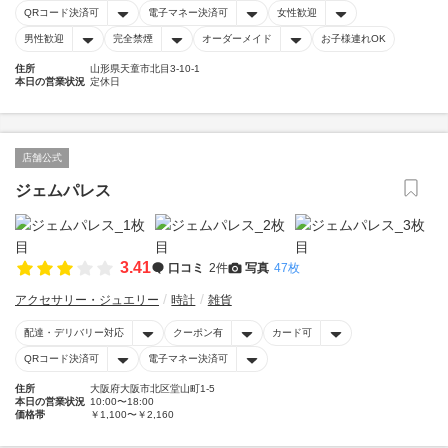
QRコード決済可
電子マネー決済可
女性歓迎
男性歓迎
完全禁煙
オーダーメイド
お子様連れOK
住所
山形県天童市北目3-10-1
本日の営業状況
定休日
店舗公式
ジェムパレス
3.41
口コミ
2件
写真
47枚
アクセサリー・ジュエリー
時計
雑貨
配達・デリバリー対応
クーポン有
カード可
QRコード決済可
電子マネー決済可
住所
大阪府大阪市北区堂山町1-5
本日の営業状況
10:00〜18:00
価格帯
￥1,100〜￥2,160