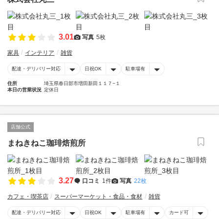
3.01
写真
5枚
家具
インテリア
雑貨
配達・デリバリー対応
日祝OK
駐車場有
住所
埼玉県春日部市増田新田１１７−１
本日の営業状況
定休日
店舗公式
まねきねこ珈琲焙煎所
3.27
口コミ
1件
写真
22枚
カフェ・喫茶店
スーパーマーケット・食品・食材
雑貨
配達・デリバリー対応
日祝OK
駐車場有
カード可