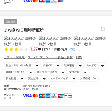
カード
店舗公式
まねきねこ珈琲焙煎所
3.27
口コミ
1件
写真
22枚
カフェ・喫茶店
スーパーマーケット・食品・食材
雑貨
配達・デリバリー対応
日祝OK
駐車場有
カード可
QRコード決済可
電子マネー決済可
女性歓迎
男性歓迎
完全禁煙
オーダーメイド
お子様連れOK
住所
山形県天童市北目3-10-1
本日の営業状況
10:00〜15:00
クレジット
カード