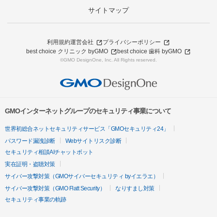
サイトマップ
利用規約
運営会社
プライバシーポリシー
best choice クリニック byGMO
best choice 歯科 byGMO
©GMO DesignOne, Inc. All Rights reserved.
GMOインターネットグループのセキュリティ事業について
世界初総合ネットセキュリティサービス「GMOセキュリティ24」
パスワード漏洩診断
Webサイトリスク診断
セキュリティ相談AIチャットボット
実在証明・盗聴対策
サイバー攻撃対策（GMOサイバーセキュリティ byイエラエ）
サイバー攻撃対策（GMO Flatt Security）
なりすまし対策
セキュリティ事業の軌跡