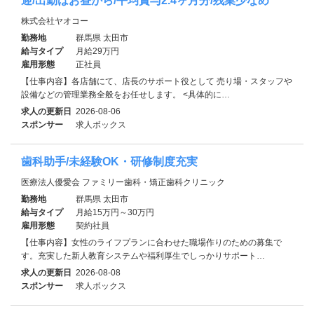
迎/出勤はお昼から/平均賞与2.4ヶ月分/残業少なめ
株式会社ヤオコー
勤務地
群馬県 太田市
給与タイプ
月給29万円
雇用形態
正社員
【仕事内容】各店舗にて、店長のサポート役として 売り場・スタッフや
設備などの管理業務全般をお任せします。 <具体的に…
求人の更新日
2026-08-06
スポンサー
求人ボックス
歯科助手/未経験OK・研修制度充実
医療法人優愛会 ファミリー歯科・矯正歯科クリニック
勤務地
群馬県 太田市
給与タイプ
月給15万円～30万円
雇用形態
契約社員
【仕事内容】女性のライフプランに合わせた職場作りのための募集で
す。充実した新人教育システムや福利厚生でしっかりサポート…
求人の更新日
2026-08-08
スポンサー
求人ボックス