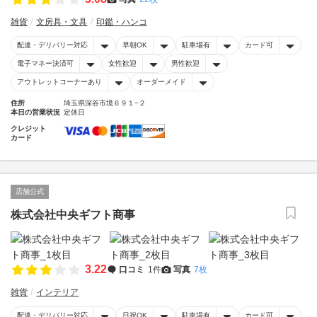
雑貨
文房具・文具
印鑑・ハンコ
配達・デリバリー対応
早朝OK
駐車場有
カード可
電子マネー決済可
女性歓迎
男性歓迎
アウトレットコーナーあり
オーダーメイド
住所
埼玉県深谷市境６９１−２
本日の営業状況
定休日
クレジット
カード
店舗公式
株式会社中央ギフト商事
3.22
口コミ
1件
写真
7枚
雑貨
インテリア
配達・デリバリー対応
日祝OK
駐車場有
カード可