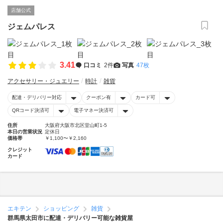
店舗公式
ジェムパレス
3.41
口コミ
2件
写真
47枚
アクセサリー・ジュエリー
時計
雑貨
配達・デリバリー対応
クーポン有
カード可
QRコード決済可
電子マネー決済可
住所
大阪府大阪市北区堂山町1-5
本日の営業状況
定休日
価格帯
￥1,100〜￥2,160
クレジット
カード
エキテン
ショッピング
雑貨
群馬県太田市に配達・デリバリー可能な雑貨屋