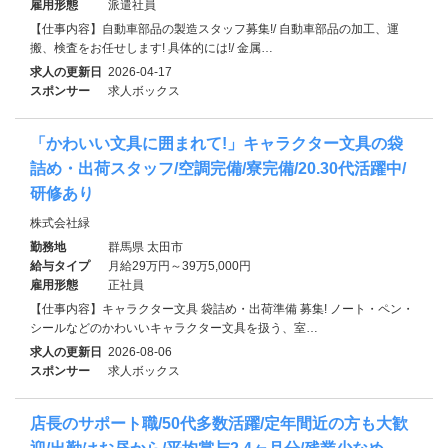
雇用形態
派遣社員
【仕事内容】自動車部品の製造スタッフ募集!/ 自動車部品の加工、運
搬、検査をお任せします! 具体的には!/ 金属…
求人の更新日
2026-04-17
スポンサー
求人ボックス
「かわいい文具に囲まれて!」キャラクター文具の袋
詰め・出荷スタッフ/空調完備/寮完備/20.30代活躍中/
研修あり
株式会社緑
勤務地
群馬県 太田市
給与タイプ
月給29万円～39万5,000円
雇用形態
正社員
【仕事内容】キャラクター文具 袋詰め・出荷準備 募集! ノート・ペン・
シールなどのかわいいキャラクター文具を扱う、室…
求人の更新日
2026-08-06
スポンサー
求人ボックス
店長のサポート職/50代多数活躍/定年間近の方も大歓