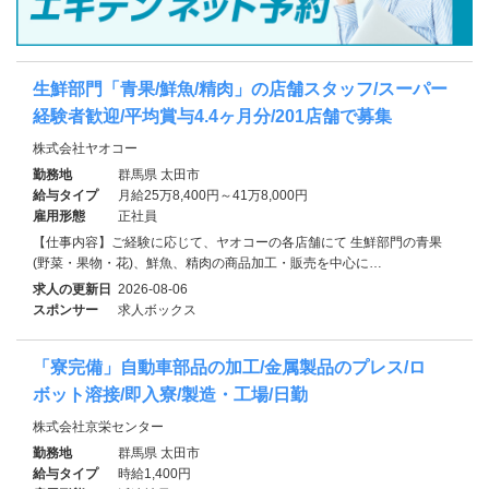
生鮮部門「青果/鮮魚/精肉」の店舗スタッフ/スーパー
経験者歓迎/平均賞与4.4ヶ月分/201店舗で募集
株式会社ヤオコー
勤務地
群馬県 太田市
給与タイプ
月給25万8,400円～41万8,000円
雇用形態
正社員
【仕事内容】ご経験に応じて、ヤオコーの各店舗にて 生鮮部門の青果
(野菜・果物・花)、鮮魚、精肉の商品加工・販売を中心に…
求人の更新日
2026-08-06
スポンサー
求人ボックス
「寮完備」自動車部品の加工/金属製品のプレス/ロ
ボット溶接/即入寮/製造・工場/日勤
株式会社京栄センター
勤務地
群馬県 太田市
給与タイプ
時給1,400円