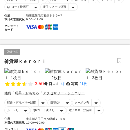
QRコード決済可
電子マネー決済可
住所
埼玉県飯能市飯能５６９−７
本日の営業状況
9:00〜19:00
クレジット
カード
店舗公式
雑貨屋ｋｅｒｏｒｉ
3.50
口コミ
4件
写真
21枚
雑貨
玩具・おもちゃ
アクセサリー・ジュエリー
配達・デリバリー対応
日祝OK
クーポン有
カード可
QRコード決済可
電子マネー決済可
住所
東京都八王子市八幡町７−１０
本日の営業状況
10:00〜19:00
クレジット