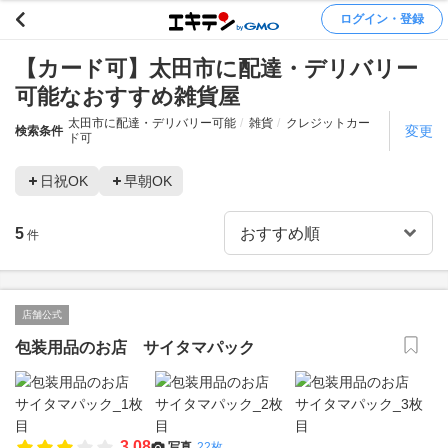
ログイン・登録
【カード可】太田市に配達・デリバリー
可能なおすすめ雑貨屋
太田市に配達・デリバリー可能
雑貨
クレジットカー
変更
検索条件
ド可
日祝OK
早朝OK
5
件
店舗公式
包装用品のお店 サイタマパック
3.08
写真
22枚