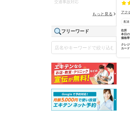
交通事故対応
アク
もっと見る
配達
住所
フリーワード
本日の
価格帯
クレジ
カード