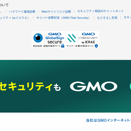
ついて
セキュリティ相談AIチャットボット
4」
パスワード漏洩診断
Webサイトリスク診断
セキ
ュリティ byイエラエ）
サイバー攻撃対策（GMO Flatt Security）
なりすまし対策