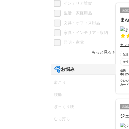
インテリア雑貨
店舗
生活・家庭用品
ま
文具・オフィス用品
家具・インテリア・収納
照明・家電
カフ
もっと見る
配達
女性
お悩み
住所
本日の
クレジ
肩こり
カード
腰痛
ぎっくり腰
店舗
ジ
むち打ち