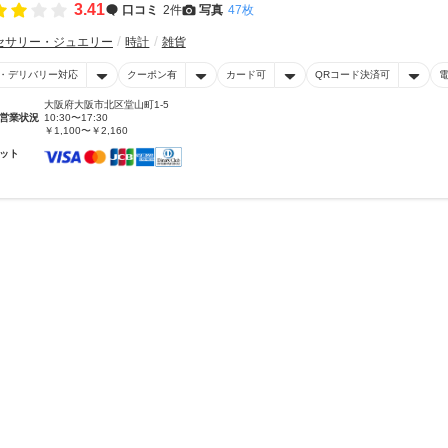
3.41
口コミ
2件
写真
47枚
セサリー・ジュエリー
時計
雑貨
・デリバリー対応
クーポン有
カード可
QRコード決済可
大阪府大阪市北区堂山町1-5
営業状況
10:30〜17:30
￥1,100〜￥2,160
ット