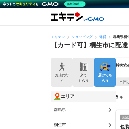
無料診断
エキテン
ショッピング
雑貨
群馬県桐
【カード可】桐生市に配達
検索条
お店に行
来て
届けても
く
もらう
らう
日
エリア
5
件
群馬県
店舗
桐生市
包