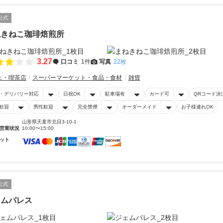
公式
ねきねこ珈琲焙煎所
3.27
口コミ
1件
写真
22枚
ェ・喫茶店
スーパーマーケット・食品・食材
雑貨
・デリバリー対応
日祝OK
駐車場有
カード可
QRコード決
歓迎
男性歓迎
完全禁煙
オーダーメイド
お子様連れOK
山形県天童市北目3-10-1
営業状況
10:00〜15:00
ット
公式
ェムパレス