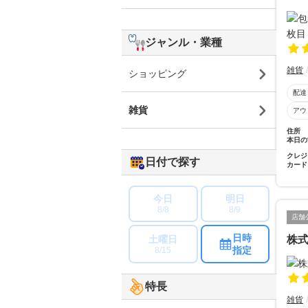
ジャンル・業種
雑貨
ショッピング
配達
雑貨
アウ
住所
本日の
クレジ
日付で探す
カード
今日
明日
8/8
8/9
店舗
日時
土曜日
株
指定
8/15
特長
雑貨