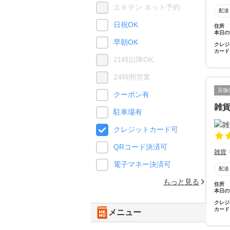
エキテン ネット予約
配達
日祝OK
住所
本日の
早朝OK
クレジ
カード
21時以降OK
24時間営業
店舗
クーポン有
雑
駐車場有
クレジットカード可
QRコード決済可
雑貨
電子マネー決済可
配達
もっと見る
住所
本日の
クレジ
カード
メニュー