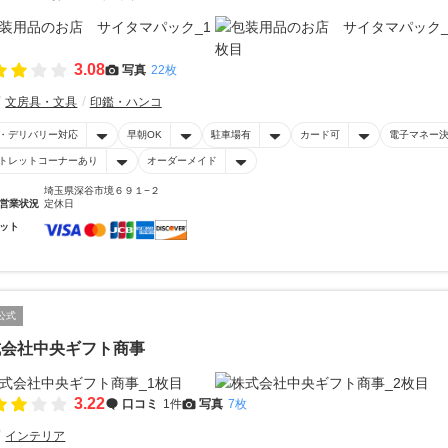
3.08
写真
22枚
文房具・文具
印鑑・ハンコ
・デリバリー対応
早朝OK
駐車場有
カード可
電子マネー
トレットコーナーあり
オーダーメイド
埼玉県深谷市境６９１−２
営業状況
定休日
ット
公式
式会社中央ギフト商事
3.22
口コミ
1件
写真
7枚
インテリア