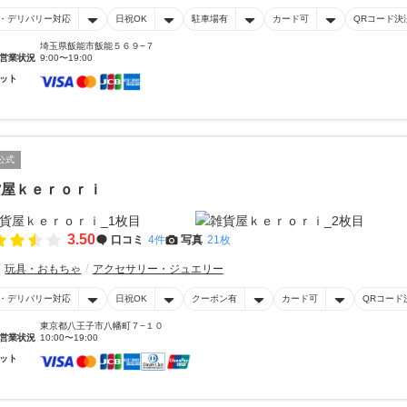
・デリバリー対応
日祝OK
駐車場有
カード可
QRコード決
埼玉県飯能市飯能５６９−７
営業状況
9:00〜19:00
ット
公式
貨屋ｋｅｒｏｒｉ
3.50
口コミ
4件
写真
21枚
玩具・おもちゃ
アクセサリー・ジュエリー
・デリバリー対応
日祝OK
クーポン有
カード可
QRコード
東京都八王子市八幡町７−１０
営業状況
10:00〜19:00
ット