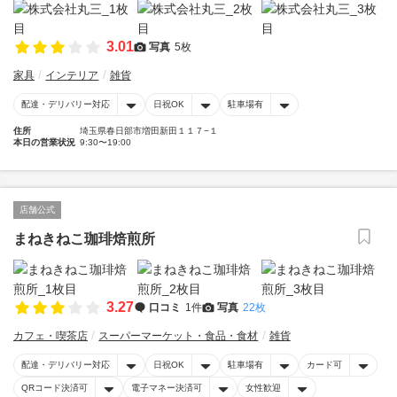
3.01
写真
5枚
家具
インテリア
雑貨
配達・デリバリー対応
日祝OK
駐車場有
住所
埼玉県春日部市増田新田１１７−１
本日の営業状況
9:30〜19:00
店舗公式
まねきねこ珈琲焙煎所
3.27
口コミ
1件
写真
22枚
カフェ・喫茶店
スーパーマーケット・食品・食材
雑貨
配達・デリバリー対応
日祝OK
駐車場有
カード可
QRコード決済可
電子マネー決済可
女性歓迎