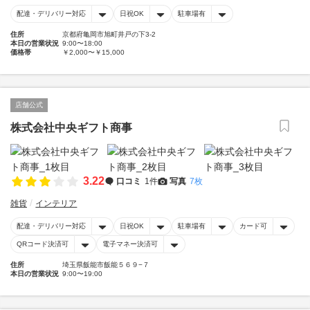
配達・デリバリー対応
日祝OK
駐車場有
住所
京都府亀岡市旭町井戸の下3-2
本日の営業状況
9:00〜18:00
価格帯
￥2,000〜￥15,000
店舗公式
株式会社中央ギフト商事
3.22
口コミ
1件
写真
7枚
雑貨
インテリア
配達・デリバリー対応
日祝OK
駐車場有
カード可
QRコード決済可
電子マネー決済可
住所
埼玉県飯能市飯能５６９−７
本日の営業状況
9:00〜19:00