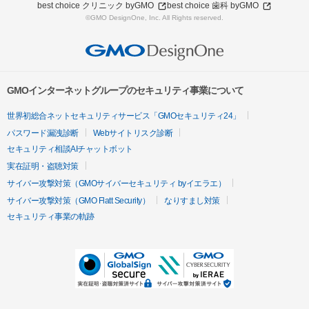
best choice クリニック byGMO
best choice 歯科 byGMO
©GMO DesignOne, Inc. All Rights reserved.
GMOインターネットグループのセキュリティ事業について
世界初総合ネットセキュリティサービス「GMOセキュリティ24」
パスワード漏洩診断
Webサイトリスク診断
セキュリティ相談AIチャットボット
実在証明・盗聴対策
サイバー攻撃対策（GMOサイバーセキュリティ byイエラエ）
サイバー攻撃対策（GMO Flatt Security）
なりすまし対策
セキュリティ事業の軌跡