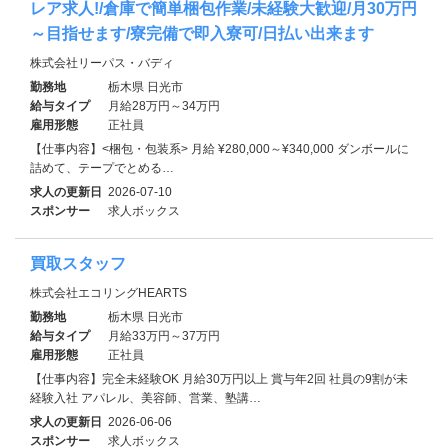
レア求人!/倉庫で簡単梱包作業/未経験大歓迎/月30万円
～目指せます/寮完備で即入寮可/日払い出来ます
株式会社リーパス・バディ
勤務地
栃木県 日光市
給与タイプ
月給28万円～34万円
雇用形態
正社員
【仕事内容】<梱包・包装系> 月給 ¥280,000～¥340,000 ダンボールに
詰めて、テープでとめる…
求人の更新日
2026-07-10
スポンサー
求人ボックス
買取スタッフ
株式会社エコリングHEARTS
勤務地
栃木県 日光市
給与タイプ
月給33万円～37万円
雇用形態
正社員
【仕事内容】完全未経験OK 月給30万円以上 賞与年2回 社員の9割が未
経験入社 アパレル、美容師、営業、塾講…
求人の更新日
2026-06-06
スポンサー
求人ボックス