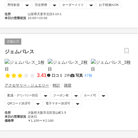
男性歓迎
完全禁煙
オーダーメイド
お子様連れOK
住所
山形県天童市北目3-10-1
本日の営業状況
10:00〜15:00
店舗公式
ジェムパレス
3.41
口コミ
2件
写真
47枚
アクセサリー・ジュエリー
時計
雑貨
配達・デリバリー対応
クーポン有
カード可
QRコード決済可
電子マネー決済可
住所
大阪府大阪市北区堂山町1-5
本日の営業状況
定休日
価格帯
￥1,100〜￥2,160