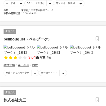
カード可
QRコード決済可
電子マネー決済可
住所
東京都八王子市八幡町７−１０
本日の営業状況
10:00〜19:00
店舗公式
bellbouquet（ベルブーケ）
3.04
写真
4枚
結婚式場
花・花屋
雑貨
配達・デリバリー専門
オーダーメイド
店舗公式
株式会社丸三