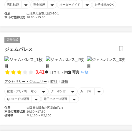
男性歓迎
完全禁煙
オーダーメイド
お子様連れOK
住所
山形県天童市北目3-10-1
本日の営業状況
10:00〜15:00
店舗公式
ジェムパレス
3.41
口コミ
2件
写真
47枚
アクセサリー・ジュエリー
時計
雑貨
配達・デリバリー対応
クーポン有
カード可
QRコード決済可
電子マネー決済可
住所
大阪府大阪市北区堂山町1-5
本日の営業状況
10:30〜17:30
価格帯
￥1,100〜￥2,160