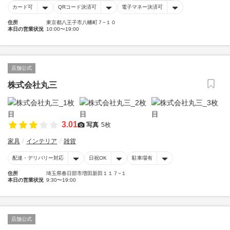
カード可
QRコード決済可
電子マネー決済可
住所
東京都八王子市八幡町７−１０
本日の営業状況
10:00〜19:00
店舗公式
株式会社丸三
3.01
写真
5枚
家具
インテリア
雑貨
配達・デリバリー対応
日祝OK
駐車場有
住所
埼玉県春日部市増田新田１１７−１
本日の営業状況
9:30〜19:00
店舗公式