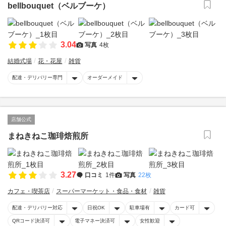
bellbouquet（ベルブーケ）
3.04
写真
4枚
結婚式場
花・花屋
雑貨
配達・デリバリー専門
オーダーメイド
店舗公式
まねきねこ珈琲焙煎所
3.27
口コミ
1件
写真
22枚
カフェ・喫茶店
スーパーマーケット・食品・食材
雑貨
配達・デリバリー対応
日祝OK
駐車場有
カード可
QRコード決済可
電子マネー決済可
女性歓迎