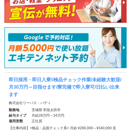
即日採用・即日入寮!/検品チェック作業/未経験大歓迎/
月30万円～目指せます/寮完備で即入寮可/日払い出来
ます
株式会社リーパス・バディ
勤務地
茨城県 常陸太田市
給与タイプ
月給28万円～34万円
雇用形態
正社員
【仕事内容】<検品・品質チェック系> 月給 ¥280,000～¥340,000 見