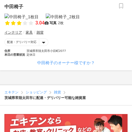
中田椅子
3.04
写真
2枚
インテリア
家具
雑貨
配達・デリバリー対応
住所
茨城県常陸太田市小目町2077
本日の営業状況
定休日
中田椅子のオーナー様ですか？
エキテン
ショッピング
雑貨
茨城県常陸太田市に配達・デリバリー可能な雑貨屋