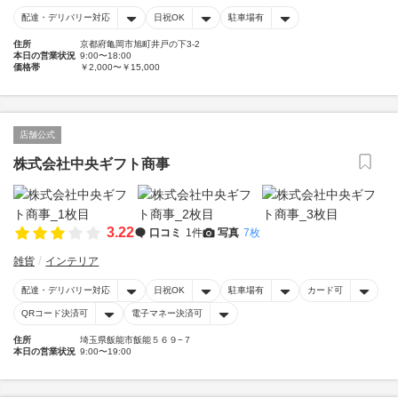
配達・デリバリー対応
日祝OK
駐車場有
住所
京都府亀岡市旭町井戸の下3-2
本日の営業状況
9:00〜18:00
価格帯
￥2,000〜￥15,000
店舗公式
株式会社中央ギフト商事
3.22
口コミ
1件
写真
7枚
雑貨
インテリア
配達・デリバリー対応
日祝OK
駐車場有
カード可
QRコード決済可
電子マネー決済可
住所
埼玉県飯能市飯能５６９−７
本日の営業状況
9:00〜19:00