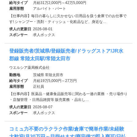
給与タイプ
月給31万2,000円～42万5,000円
雇用形態
アルバイト・パート
【仕事内容】毎日の暮らしに欠かせない日用品を扱う倉庫でのお仕事で
す! シャンプー・洗剤・ティッシュ・化粧品など、身近な…
求人の更新日
2026-08-01
スポンサー
求人ボックス
登録販売者/茨城県/登録販売者/ドラッグストア/JR水
郡線 常陸太田駅/常陸太田市
ウエルシア薬局株式会社
勤務地
茨城県 常陸太田市
給与タイプ
月給19万5,000円～27万円
雇用形態
正社員
【仕事内容】医薬品・健康食品販売等に関わる一連の業務 ・売り場作り
・店舗管理 ・日用品雑貨等 販売業務 ・品出し…
求人の更新日
2026-08-07
スポンサー
求人ボックス
コミュ力不要のラクラク作業/倉庫で簡単作業/未経験
大歓迎/月30万円～目指せます/寮完備で即入寮可/日払