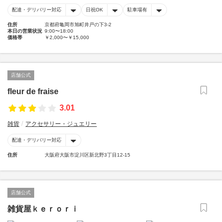
配達・デリバリー対応
日祝OK
駐車場有
住所
京都府亀岡市旭町井戸の下3-2
本日の営業状況
9:00〜18:00
価格帯
￥2,000〜￥15,000
店舗公式
fleur de fraise
3.01
雑貨
アクセサリー・ジュエリー
配達・デリバリー対応
住所
大阪府大阪市淀川区新北野3丁目12-15
店舗公式
雑貨屋ｋｅｒｏｒｉ