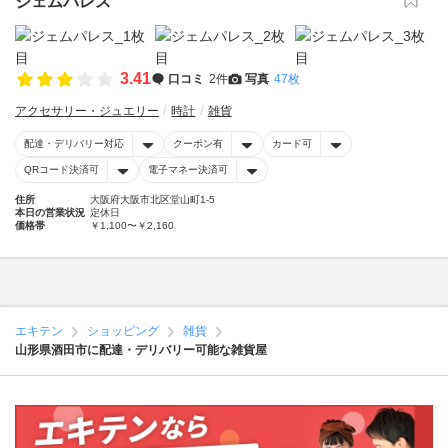
ジェムパレス
3.41
口コミ
2件
写真
47枚
アクセサリー・ジュエリー
時計
雑貨
配達・デリバリー対応
クーポン有
カード可
QRコード決済可
電子マネー決済可
住所
大阪府大阪市北区堂山町1-5
本日の営業状況
定休日
価格帯
￥1,100〜￥2,160
エキテン
ショッピング
雑貨
山形県酒田市に配達・デリバリー可能な雑貨屋