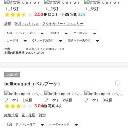
3.50
口コミ
4件
写真
21枚
雑貨
玩具・おもちゃ
アクセサリー・ジュエリー
配達・デリバリー対応
日祝OK
クーポン有
カード可
QRコード決済可
電子マネー決済可
住所
東京都八王子市八幡町７−１０
本日の営業状況
10:00〜19:00
店舗公式
bellbouquet（ベルブーケ）
3.04
写真
4枚
結婚式場
花・花屋
雑貨
配達・デリバリー専門
オーダーメイド