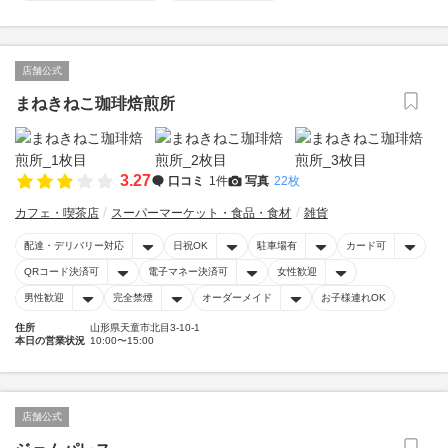
店舗公式
まねきねこ珈琲焙煎所
3.27
口コミ
1件
写真
22枚
カフェ・喫茶店
スーパーマーケット・食品・食材
雑貨
配達・デリバリー対応
日祝OK
駐車場有
カード可
QRコード決済可
電子マネー決済可
女性歓迎
男性歓迎
完全禁煙
オーダーメイド
お子様連れOK
住所
山形県天童市北目3-10-1
本日の営業状況
10:00〜15:00
店舗公式