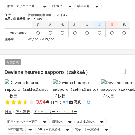
配達・デリバリー対応
日祝OK
駐車場有
住所
京都府亀岡市旭町井戸の下3-2
本日の営業状況
9:00〜18:00
月
火
水
木
金
土
日
祝
9:00~18:00
価格帯
￥2,000〜￥15,000
店舗公式
Deviens heureux sapporo（zakka&）
3.94
口コミ
8件
写真
61枚
雑貨
服・洋服
アクセサリー・ジュエリー
配達・デリバリー専門
日祝OK
21時以降OK
24時間営業
QRコード決済可
電子マネー決済可