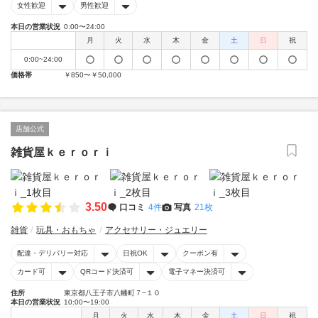
女性歓迎
男性歓迎
本日の営業状況
0:00〜24:00
月
火
水
木
金
土
日
祝
0:00~24:00
価格帯
￥850〜￥50,000
店舗公式
雑貨屋ｋｅｒｏｒｉ
3.50
口コミ
4件
写真
21枚
雑貨
玩具・おもちゃ
アクセサリー・ジュエリー
配達・デリバリー対応
日祝OK
クーポン有
カード可
QRコード決済可
電子マネー決済可
住所
東京都八王子市八幡町７−１０
本日の営業状況
10:00〜19:00
月
火
水
木
金
土
日
祝