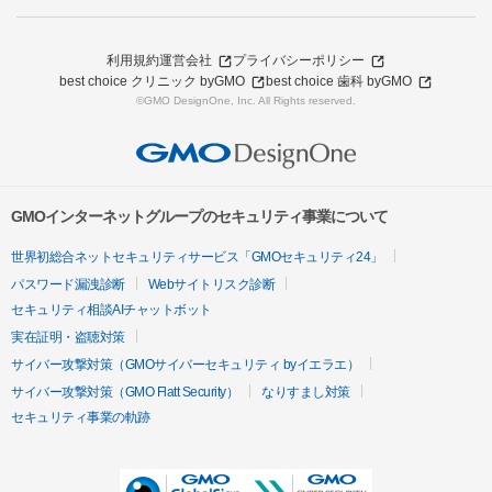
利用規約
運営会社
プライバシーポリシー
best choice クリニック byGMO
best choice 歯科 byGMO
©GMO DesignOne, Inc. All Rights reserved.
GMOインターネットグループのセキュリティ事業について
世界初総合ネットセキュリティサービス「GMOセキュリティ24」
パスワード漏洩診断
Webサイトリスク診断
セキュリティ相談AIチャットボット
実在証明・盗聴対策
サイバー攻撃対策（GMOサイバーセキュリティ byイエラエ）
サイバー攻撃対策（GMO Flatt Security）
なりすまし対策
セキュリティ事業の軌跡