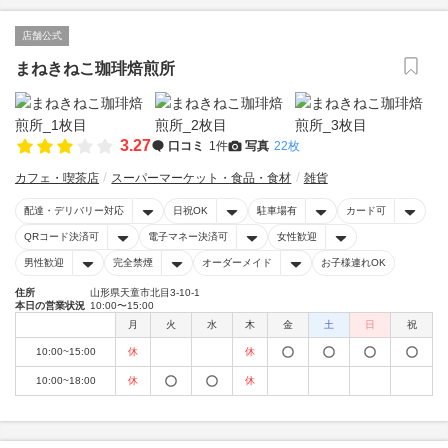
店舗公式
まねきねこ珈琲焙煎所
3.27
口コミ
1件
写真
22枚
カフェ・喫茶店
スーパーマーケット・食品・食材
雑貨
配達・デリバリー対応
日祝OK
駐車場有
カード可
QRコード決済可
電子マネー決済可
女性歓迎
男性歓迎
完全禁煙
オーダーメイド
お子様連れOK
住所
山形県天童市北目3-10-1
本日の営業状況
10:00〜15:00
月
火
水
木
金
土
日
祝
10:00~15:00
休
休
10:00~18:00
休
休