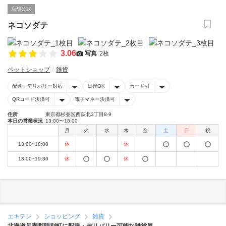
店舗公式
ネコソダテ
3.06
写真
2枚
ペットショップ
雑貨
配達・デリバリー対応
日祝OK
カード可
QRコード決済可
電子マネー決済可
住所
東京都杉並区西荻北3丁目8-9
本日の営業状況
13:00〜18:00
月
火
水
木
金
土
日
祝
13:00~18:00
休
休
13:00~19:30
休
休
エキテン
ショッピング
雑貨