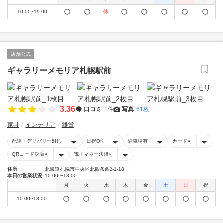
10:00~19:00
休
店舗公式
ギャラリーメモリア札幌駅前
3.36
口コミ
1件
写真
61枚
家具
インテリア
雑貨
配達・デリバリー対応
日祝OK
駐車場有
カード可
QRコード決済可
電子マネー決済可
住所
北海道札幌市中央区北四条西2-1-18
本日の営業状況
10:00〜18:00
月
火
水
木
金
土
日
祝
10:00~18:00