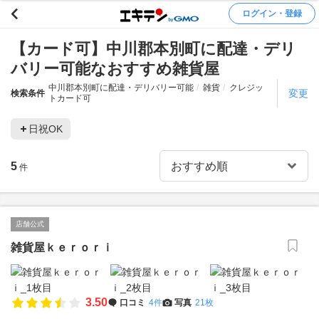
ログイン・登録
【カード可】中川郡本別町に配達・デリ
バリー可能なおすすめ雑貨屋
中川郡本別町に配達・デリバリー可能
雑貨
クレジッ
変更
検索条件
トカード可
日祝OK
5
件
店舗公式
雑貨屋ｋｅｒｏｒｉ
3.50
口コミ
4件
写真
21枚