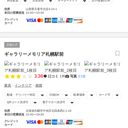
男性歓迎
完全禁煙
オーダーメイド
お子様連れOK
住所
山形県天童市北目3-10-1
本日の営業状況
10:00〜15:00
クレジット
カード
店舗公式
ギャラリーメモリア札幌駅前
3.36
口コミ
1件
写真
61枚
家具
インテリア
雑貨
配達・デリバリー対応
日祝OK
駐車場有
カード可
QRコード決済可
電子マネー決済可
住所
北海道札幌市中央区北四条西2-1-18
本日の営業状況
10:00〜18:00
クレジット
カード