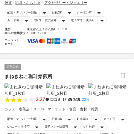
雑貨
玩具・おもちゃ
アクセサリー・ジュエリー
配達・デリバリー対応
日祝OK
クーポン有
カード可
QRコード決済可
電子マネー決済可
住所
東京都八王子市八幡町７−１０
本日の営業状況
10:00〜19:00
クレジット
カード
店舗公式
まねきねこ珈琲焙煎所
3.27
口コミ
1件
写真
22枚
カフェ・喫茶店
スーパーマーケット・食品・食材
雑貨
配達・デリバリー対応
日祝OK
駐車場有
カード可
QRコード決済可
電子マネー決済可
女性歓迎