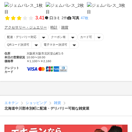
3.41
口コミ
2件
写真
47枚
アクセサリー・ジュエリー
時計
雑貨
配達・デリバリー対応
クーポン有
カード可
QRコード決済可
電子マネー決済可
住所
大阪府大阪市北区堂山町1-5
本日の営業状況
10:00〜18:00
価格帯
￥1,100〜￥2,160
クレジット
カード
エキテン
ショッピング
雑貨
北海道中川郡本別町に配達・デリバリー可能な雑貨屋