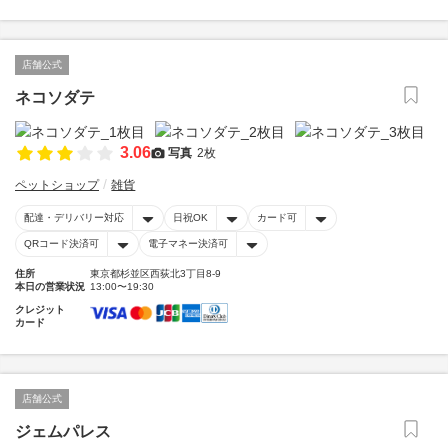
店舗公式
ネコソダテ
3.06
写真
2枚
ペットショップ
雑貨
配達・デリバリー対応
日祝OK
カード可
QRコード決済可
電子マネー決済可
住所
東京都杉並区西荻北3丁目8-9
本日の営業状況
13:00〜19:30
クレジット
カード
店舗公式
ジェムパレス