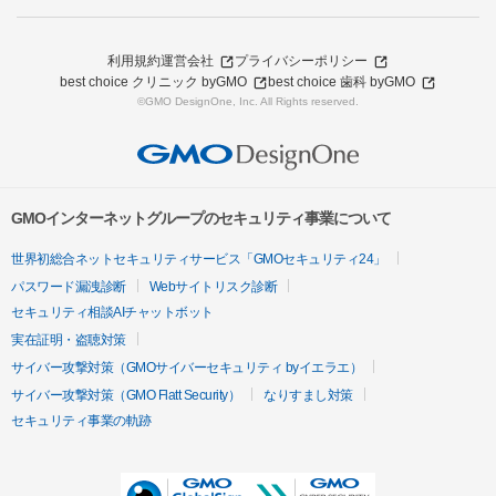
利用規約
運営会社
プライバシーポリシー
best choice クリニック byGMO
best choice 歯科 byGMO
©GMO DesignOne, Inc. All Rights reserved.
GMOインターネットグループのセキュリティ事業について
世界初総合ネットセキュリティサービス「GMOセキュリティ24」
パスワード漏洩診断
Webサイトリスク診断
セキュリティ相談AIチャットボット
実在証明・盗聴対策
サイバー攻撃対策（GMOサイバーセキュリティ byイエラエ）
サイバー攻撃対策（GMO Flatt Security）
なりすまし対策
セキュリティ事業の軌跡