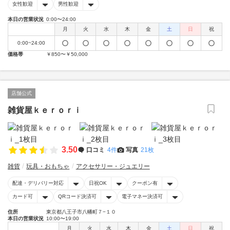
女性歓迎
男性歓迎
本日の営業状況
0:00〜24:00
月
火
水
木
金
土
日
祝
0:00~24:00
価格帯
￥850〜￥50,000
店舗公式
雑貨屋ｋｅｒｏｒｉ
3.50
口コミ
4件
写真
21枚
雑貨
玩具・おもちゃ
アクセサリー・ジュエリー
配達・デリバリー対応
日祝OK
クーポン有
カード可
QRコード決済可
電子マネー決済可
住所
東京都八王子市八幡町７−１０
本日の営業状況
10:00〜19:00
月
火
水
木
金
土
日
祝