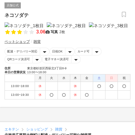
店舗公式
ネコソダテ
3.06
写真
2枚
ペットショップ
雑貨
配達・デリバリー対応
日祝OK
カード可
QRコード決済可
電子マネー決済可
住所
東京都杉並区西荻北3丁目8-9
本日の営業状況
13:00〜18:00
月
火
水
木
金
土
日
祝
13:00~18:00
休
休
13:00~19:30
休
休
エキテン
ショッピング
雑貨