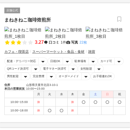
店舗公式
まねきねこ珈琲焙煎所
3.27
口コミ
1件
写真
22枚
カフェ・喫茶店
スーパーマーケット・食品・食材
雑貨
配達・デリバリー対応
日祝OK
駐車場有
カード可
QRコード決済可
電子マネー決済可
女性歓迎
男性歓迎
完全禁煙
オーダーメイド
お子様連れOK
住所
山形県天童市北目3-10-1
本日の営業状況
10:00〜15:00
月
火
水
木
金
土
日
祝
10:00~15:00
休
休
10:00~18:00
休
休