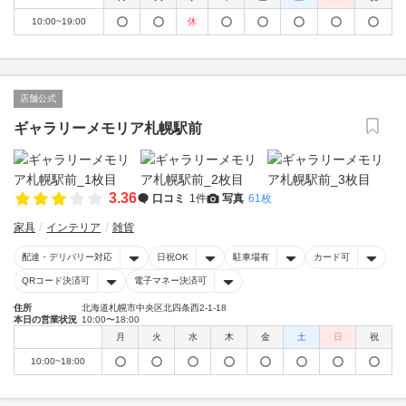
10:00~19:00
休
店舗公式
ギャラリーメモリア札幌駅前
3.36
口コミ
1件
写真
61枚
家具
インテリア
雑貨
配達・デリバリー対応
日祝OK
駐車場有
カード可
QRコード決済可
電子マネー決済可
住所
北海道札幌市中央区北四条西2-1-18
本日の営業状況
10:00〜18:00
月
火
水
木
金
土
日
祝
10:00~18:00