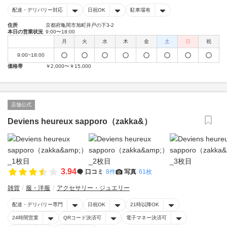
配達・デリバリー対応
日祝OK
駐車場有
住所
京都府亀岡市旭町井戸の下3-2
本日の営業状況
9:00〜18:00
月
火
水
木
金
土
日
祝
9:00~18:00
価格帯
￥2,000〜￥15,000
店舗公式
Deviens heureux sapporo（zakka&）
3.94
口コミ
8件
写真
61枚
雑貨
服・洋服
アクセサリー・ジュエリー
配達・デリバリー専門
日祝OK
21時以降OK
24時間営業
QRコード決済可
電子マネー決済可