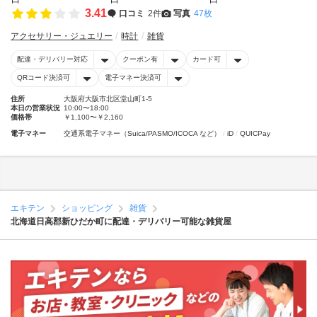
3.41
口コミ
2件
写真
47枚
アクセサリー・ジュエリー
時計
雑貨
配達・デリバリー対応
クーポン有
カード可
QRコード決済可
電子マネー決済可
住所
大阪府大阪市北区堂山町1-5
本日の営業状況
10:00〜18:00
価格帯
￥1,100〜￥2,160
電子マネー
交通系電子マネー（Suica/PASMO/ICOCA など）
iD
QUICPay
エキテン
ショッピング
雑貨
北海道日高郡新ひだか町に配達・デリバリー可能な雑貨屋