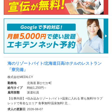
海のリゾートバイト/北海道日高/ホテルのレストラン
「寮完備」
株式会社MEDILCY
勤務地
北海道 新ひだか町
給与タイプ
時給1,250円～
雇用形態
派遣社員
【仕事内容】<住み込みリゾートバイト>温泉に入れる 寮も無料!サラブ
レッドで有名なエリア 食事無料!温泉無料! 北…
求人の更新日
2026-08-07