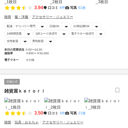
3.94
口コミ
8件
写真
61枚
雑貨
服・洋服
アクセサリー・ジュエリー
配達・デリバリー専門
日祝OK
21時以降OK
24時間営業
QRコード決済可
電子マネー決済可
女性歓迎
男性歓迎
本日の営業状況
0:00〜24:00
価格帯
￥850〜￥50,000
電子マネー
その他
店舗公式
雑貨屋ｋｅｒｏｒｉ
3.50
口コミ
4件
写真
21枚
雑貨
玩具・おもちゃ
アクセサリー・ジュエリー