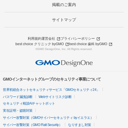
掲載のご案内
サイトマップ
利用規約
運営会社
プライバシーポリシー
best choice クリニック byGMO
best choice 歯科 byGMO
©GMO DesignOne, Inc. All Rights reserved.
GMOインターネットグループのセキュリティ事業について
世界初総合ネットセキュリティサービス「GMOセキュリティ24」
パスワード漏洩診断
Webサイトリスク診断
セキュリティ相談AIチャットボット
実在証明・盗聴対策
サイバー攻撃対策（GMOサイバーセキュリティ byイエラエ）
サイバー攻撃対策（GMO Flatt Security）
なりすまし対策