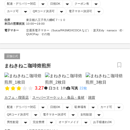
配達・デリバリー対応
日祝OK
クーポン有
カード可
QRコード決済可
電子マネー決済可
住所
東京都八王子市八幡町７−１０
本日の営業状況
10:00〜19:00
電子マネー
交通系電子マネー（Suica/PASMO/ICOCA など）
楽天Edy
nanaco
iD
QUICPay
その他
店舗公式
まねきねこ珈琲焙煎所
3.27
口コミ
1件
写真
22枚
カフェ・喫茶店
スーパーマーケット・食品・食材
雑貨
配達・デリバリー対応
日祝OK
駐車場有
カード可
QRコード決済可
電子マネー決済可
女性歓迎
男性歓迎
完全禁煙
オーダーメイド
お子様連れOK