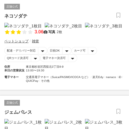
店舗公式
ネコソダテ
3.06
写真
2枚
ペットショップ
雑貨
配達・デリバリー対応
日祝OK
カード可
QRコード決済可
電子マネー決済可
住所
東京都杉並区西荻北3丁目8-9
本日の営業状況
13:00〜19:30
電子マネー
交通系電子マネー（Suica/PASMO/ICOCA など）
楽天Edy
nanaco
iD
QUICPay
その他
店舗公式
ジェムパレス