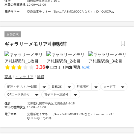
住所
山形県天童市北目3-10-1
本日の営業状況
10:00〜15:00
電子マネー
交通系電子マネー（Suica/PASMO/ICOCA など）
iD
QUICPay
店舗公式
ギャラリーメモリア札幌駅前
3.36
口コミ
1件
写真
61枚
家具
インテリア
雑貨
配達・デリバリー対応
日祝OK
駐車場有
カード可
QRコード決済可
電子マネー決済可
住所
北海道札幌市中央区北四条西2-1-18
本日の営業状況
10:00〜18:00
電子マネー
交通系電子マネー（Suica/PASMO/ICOCA など）
nanaco
iD
QUICPay
その他