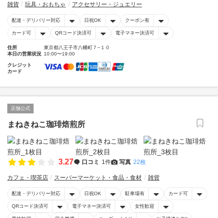
雑貨
玩具・おもちゃ
アクセサリー・ジュエリー
配達・デリバリー対応
日祝OK
クーポン有
カード可
QRコード決済可
電子マネー決済可
住所
東京都八王子市八幡町７−１０
本日の営業状況
10:00〜19:00
クレジット
カード
店舗公式
まねきねこ珈琲焙煎所
3.27
口コミ
1件
写真
22枚
カフェ・喫茶店
スーパーマーケット・食品・食材
雑貨
配達・デリバリー対応
日祝OK
駐車場有
カード可
QRコード決済可
電子マネー決済可
女性歓迎