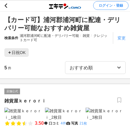
ログイン・登録
【カード可】浦河郡浦河町に配達・デリ
バリー可能なおすすめ雑貨屋
浦河郡浦河町に配達・デリバリー可能
雑貨
クレジッ
変更
検索条件
トカード可
日祝OK
5
件
店舗公式
雑貨屋ｋｅｒｏｒｉ
3.50
口コミ
4件
写真
21枚