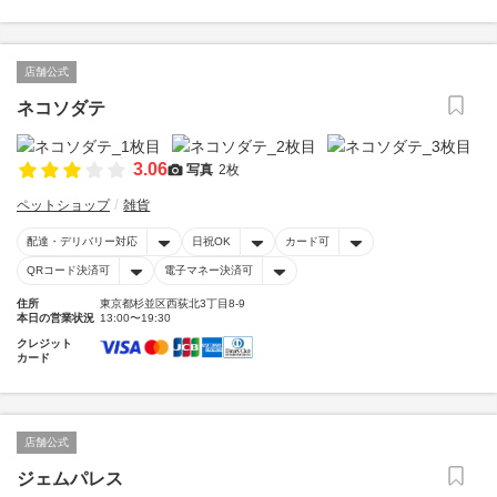
店舗公式
ネコソダテ
3.06
写真
2枚
ペットショップ
雑貨
配達・デリバリー対応
日祝OK
カード可
QRコード決済可
電子マネー決済可
住所
東京都杉並区西荻北3丁目8-9
本日の営業状況
13:00〜19:30
クレジット
カード
店舗公式
ジェムパレス