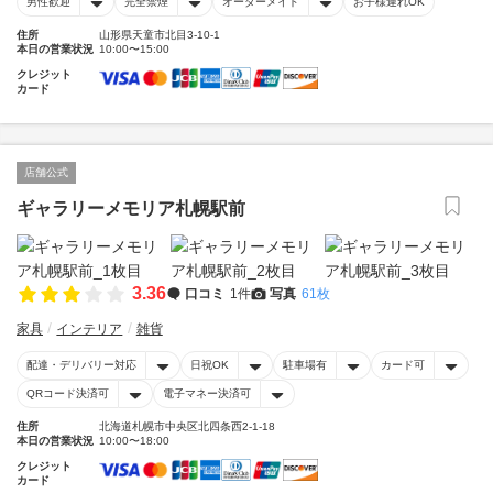
男性歓迎
完全禁煙
オーダーメイド
お子様連れOK
住所
山形県天童市北目3-10-1
本日の営業状況
10:00〜15:00
クレジット
カード
店舗公式
ギャラリーメモリア札幌駅前
3.36
口コミ
1件
写真
61枚
家具
インテリア
雑貨
配達・デリバリー対応
日祝OK
駐車場有
カード可
QRコード決済可
電子マネー決済可
住所
北海道札幌市中央区北四条西2-1-18
本日の営業状況
10:00〜18:00
クレジット
カード