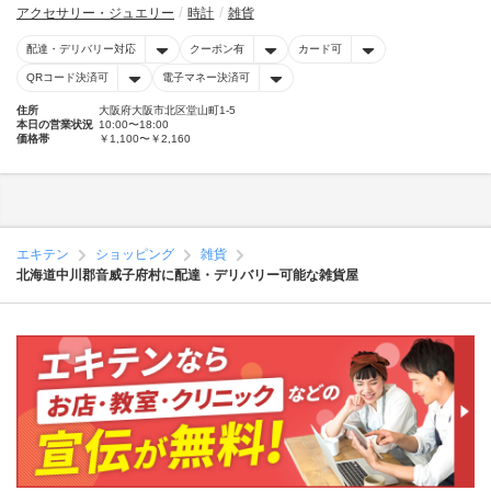
アクセサリー・ジュエリー
時計
雑貨
配達・デリバリー対応
クーポン有
カード可
QRコード決済可
電子マネー決済可
住所
大阪府大阪市北区堂山町1-5
本日の営業状況
10:00〜18:00
価格帯
￥1,100〜￥2,160
エキテン
ショッピング
雑貨
北海道中川郡音威子府村に配達・デリバリー可能な雑貨屋