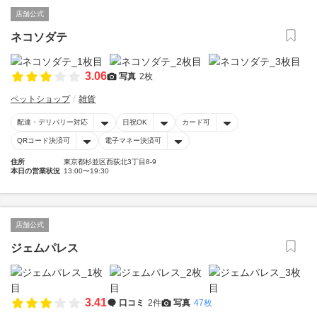
店舗公式
ネコソダテ
3.06
写真
2枚
ペットショップ
雑貨
配達・デリバリー対応
日祝OK
カード可
QRコード決済可
電子マネー決済可
住所
東京都杉並区西荻北3丁目8-9
本日の営業状況
13:00〜19:30
店舗公式
ジェムパレス
3.41
口コミ
2件
写真
47枚