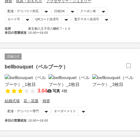
雑貨
玩具・おもちゃ
アクセサリー・ジュエリー
配達・デリバリー対応
日祝OK
クーポン有
カード可
QRコード決済可
電子マネー決済可
住所
東京都八王子市八幡町７−１０
本日の営業状況
10:00〜19:00
店舗公式
bellbouquet（ベルブーケ）
3.04
写真
4枚
結婚式場
花・花屋
雑貨
配達・デリバリー専門
オーダーメイド
本日の営業状況
10:00〜18:00