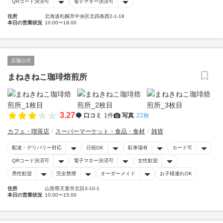
QRコード決済可
電子マネー決済可
住所
北海道札幌市中央区北四条西2-1-18
本日の営業状況
10:00〜18:00
店舗公式
まねきねこ珈琲焙煎所
3.27
口コミ
1件
写真
22枚
カフェ・喫茶店
スーパーマーケット・食品・食材
雑貨
配達・デリバリー対応
日祝OK
駐車場有
カード可
QRコード決済可
電子マネー決済可
女性歓迎
男性歓迎
完全禁煙
オーダーメイド
お子様連れOK
住所
山形県天童市北目3-10-1
本日の営業状況
10:00〜15:00