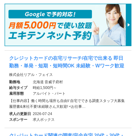
クレジットカードの在宅リサーチ/在宅で出来る 即日
勤務・単発・短期・短時間OK 未経験・Wワーク歓迎
株式会社リアル・フェイス
勤務地
北海道 音威子府村
給与タイプ
時給1,500円～
雇用形態
アルバイト・パート
【仕事内容】働く時間も場所も自由!/ 自宅でできる調査スタッフ大募集
履歴書&来社不要!未経験さん大歓迎! <お仕事…
求人の更新日
2026-07-24
スポンサー
求人ボックス
クレジットカード関連の調査/完全在宅 20代・30代・