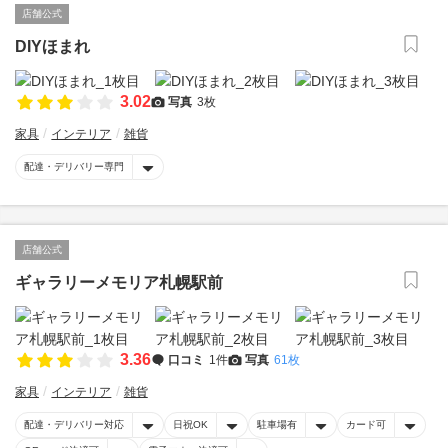
店舗公式
DIYほまれ
3.02
写真
3枚
家具
インテリア
雑貨
配達・デリバリー専門
店舗公式
ギャラリーメモリア札幌駅前
3.36
口コミ
1件
写真
61枚
家具
インテリア
雑貨
配達・デリバリー対応
日祝OK
駐車場有
カード可