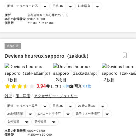
配達・デリバリー対応
日祝OK
駐車場有
住所
京都府亀岡市旭町井戸の下3-2
本日の営業状況
9:00〜18:00
価格帯
￥2,000〜￥15,000
店舗公式
Deviens heureux sapporo（zakka&）
3.94
口コミ
8件
写真
61枚
雑貨
服・洋服
アクセサリー・ジュエリー
配達・デリバリー専門
日祝OK
21時以降OK
24時間営業
QRコード決済可
電子マネー決済可
女性歓迎
男性歓迎
本日の営業状況
0:00〜24:00
価格帯
￥850〜￥50,000