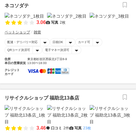
ネコソダテ
3.06
写真
2枚
ペットショップ
雑貨
配達・デリバリー対応
日祝OK
カード可
QRコード決済可
電子マネー決済可
住所
東京都杉並区西荻北3丁目8-9
本日の営業状況
13:00〜18:00
クレジット
カード
リサイクルショップ 福助北13条店
3.46
口コミ
2件
写真
23枚