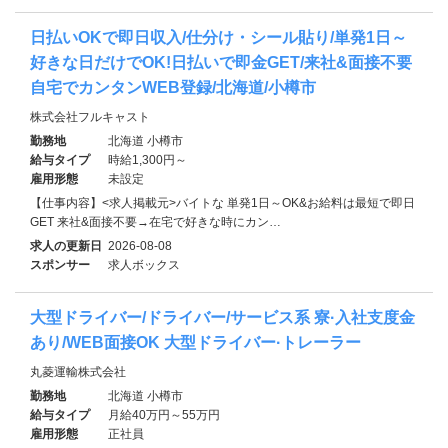
日払いOKで即日収入/仕分け・シール貼り/単発1日～
好きな日だけでOK!日払いで即金GET/来社&面接不要
自宅でカンタンWEB登録/北海道/小樽市
株式会社フルキャスト
勤務地
北海道 小樽市
給与タイプ
時給1,300円～
雇用形態
未設定
【仕事内容】<求人掲載元>バイトな 単発1日～OK&お給料は最短で即日
GET 来社&面接不要→在宅で好きな時にカン…
求人の更新日
2026-08-08
スポンサー
求人ボックス
大型ドライバー/ドライバー/サービス系 寮·入社支度金
あり/WEB面接OK 大型ドライバー·トレーラー
丸菱運輸株式会社
勤務地
北海道 小樽市
給与タイプ
月給40万円～55万円
雇用形態
正社員