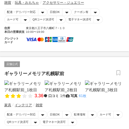
雑貨
玩具・おもちゃ
アクセサリー・ジュエリー
配達・デリバリー対応
日祝OK
クーポン有
カード可
QRコード決済可
電子マネー決済可
住所
東京都八王子市八幡町７−１０
本日の営業状況
10:00〜19:00
クレジット
カード
店舗公式
ギャラリーメモリア札幌駅前
3.36
口コミ
1件
写真
61枚
家具
インテリア
雑貨
配達・デリバリー対応
日祝OK
駐車場有
カード可
QRコード決済可
電子マネー決済可