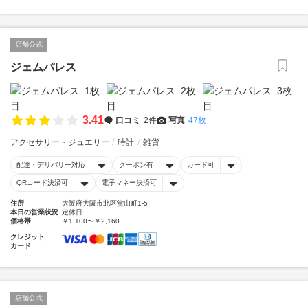
店舗公式
ジェムパレス
3.41
口コミ
2件
写真
47枚
アクセサリー・ジュエリー
時計
雑貨
配達・デリバリー対応
クーポン有
カード可
QRコード決済可
電子マネー決済可
住所
大阪府大阪市北区堂山町1-5
本日の営業状況
定休日
価格帯
￥1,100〜￥2,160
クレジット
カード
店舗公式