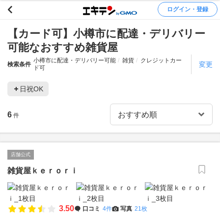
ログイン・登録
【カード可】小樽市に配達・デリバリー
可能なおすすめ雑貨屋
小樽市に配達・デリバリー可能
雑貨
クレジットカー
変更
検索条件
ド可
日祝OK
6
件
店舗公式
雑貨屋ｋｅｒｏｒｉ
3.50
口コミ
4件
写真
21枚