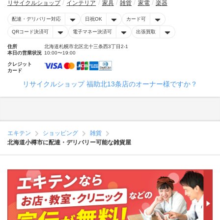
リサイクルショップ
インテリア
家具
雑貨
家電
楽器
配達・デリバリー対応
日祝OK
カード可
QRコード決済可
電子マネー決済可
出張買取
住所
北海道札幌市北区北十三条西3丁目2-1
本日の営業状況
10:00〜19:00
クレジット
カード
リサイクルショップ 福助北13条店のオーナー様ですか？
エキテン
ショッピング
雑貨
北海道小樽市に配達・デリバリー可能な雑貨屋