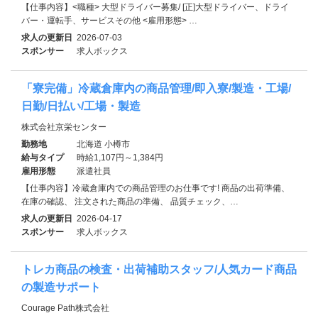
【仕事内容】<職種> 大型ドライバー募集/ [正]大型ドライバー、ドライ
バー・運転手、サービスその他 <雇用形態> …
求人の更新日
2026-07-03
スポンサー
求人ボックス
「寮完備」冷蔵倉庫内の商品管理/即入寮/製造・工場/
日勤/日払い/工場・製造
株式会社京栄センター
勤務地
北海道 小樽市
給与タイプ
時給1,107円～1,384円
雇用形態
派遣社員
【仕事内容】冷蔵倉庫内での商品管理のお仕事です! 商品の出荷準備、
在庫の確認、 注文された商品の準備、 品質チェック、…
求人の更新日
2026-04-17
スポンサー
求人ボックス
トレカ商品の検査・出荷補助スタッフ/人気カード商品
の製造サポート
Courage Path株式会社