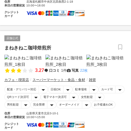
住所
北海道札幌市中央区北四条西2-1-18
本日の営業状況
10:00〜18:00
クレジット
カード
店舗公式
まねきねこ珈琲焙煎所
3.27
口コミ
1件
写真
22枚
カフェ・喫茶店
スーパーマーケット・食品・食材
雑貨
配達・デリバリー対応
日祝OK
駐車場有
カード可
QRコード決済可
電子マネー決済可
女性歓迎
男性歓迎
完全禁煙
オーダーメイド
お子様連れOK
住所
山形県天童市北目3-10-1
本日の営業状況
10:00〜15:00
クレジット
カード