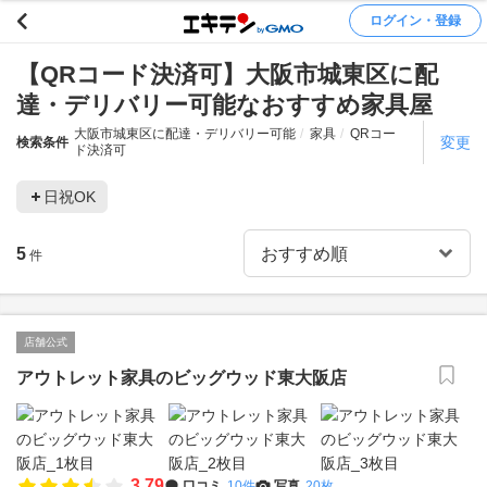
ログイン・登録
【QRコード決済可】大阪市城東区に配
達・デリバリー可能なおすすめ家具屋
大阪市城東区に配達・デリバリー可能
家具
QRコー
変更
検索条件
ド決済可
日祝OK
5
件
店舗公式
アウトレット家具のビッグウッド東大阪店
3.79
口コミ
10件
写真
20枚