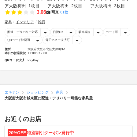
3.06
写真
61枚
家具
インテリア
雑貨
配達・デリバリー対応
日祝OK
駐車場有
カード可
QRコード決済可
電子マネー決済可
住所
大阪府大阪市北区大深町3-1
本日の営業状況
11:00〜19:00
QRコード決済
PayPay
エキテン
ショッピング
家具
大阪府大阪市城東区に配達・デリバリー可能な家具屋
お近くのお店
20%OFF
特別割引クーポン発行中