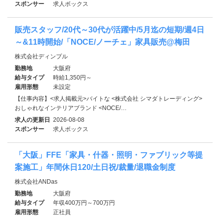
スポンサー
求人ボックス
販売スタッフ/20代～30代が活躍中/5月迄の短期/週4日
～&11時開始/「NOCE/ノーチェ」家具販売@梅田
株式会社ディンプル
勤務地
大阪府
給与タイプ
時給1,350円～
雇用形態
未設定
【仕事内容】<求人掲載元>バイトな <株式会社 シマダトレーディング>
おしゃれなインテリアブランド <NOCE/…
求人の更新日
2026-08-08
スポンサー
求人ボックス
「大阪」FFE「家具・什器・照明・ファブリック等提
案施工」年間休日120/土日祝/裁量/退職金制度
株式会社ANDas
勤務地
大阪府
給与タイプ
年収400万円～700万円
雇用形態
正社員