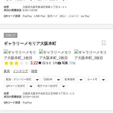
住所
大阪府大阪市東成区神路１丁目６−２１
本日の営業状況
9:00〜19:00
QRコード決済
PayPay
LINE Pay
楽天ペイ
d払い
メルペイ
au Pay
店舗公式
ギャラリーメモリア大阪本町
3.22
口コミ
1件
写真
72枚
家具
インテリア
雑貨
配達・デリバリー対応
日祝OK
駐車場有
カード可
QRコード決済可
電子マネー決済可
住所
大阪府大阪市中央区北久宝寺町４丁目２−１０
本日の営業状況
10:00〜18:00
QRコード決済
PayPay