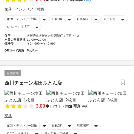
家具
インテリア
雑貨
配達・デリバリー対応
日祝OK
駐車場有
カード可
QRコード決済可
住所
大阪府東大阪市若江西新町４丁目７−２７
本日の営業状況
10:00〜19:00
価格帯
￥24,990〜￥49,990
QRコード決済
PayPay
店舗公式
西川チェーン塩田ふとん店
3.09
口コミ
2件
写真
4枚
家具
配達・デリバリー対応
日祝OK
駐車場有
QRコード決済可
電子マネー決済可