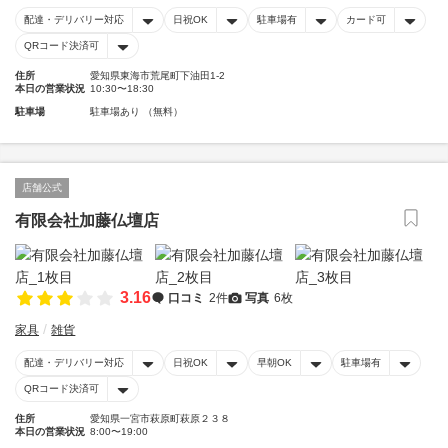
配達・デリバリー対応
日祝OK
駐車場有
カード可
QRコード決済可
住所
愛知県東海市荒尾町下油田1-2
本日の営業状況
10:30〜18:30
駐車場
駐車場あり （無料）
店舗公式
有限会社加藤仏壇店
3.16
口コミ
2件
写真
6枚
家具
雑貨
配達・デリバリー対応
日祝OK
早朝OK
駐車場有
QRコード決済可
住所
愛知県一宮市萩原町萩原２３８
本日の営業状況
8:00〜19:00