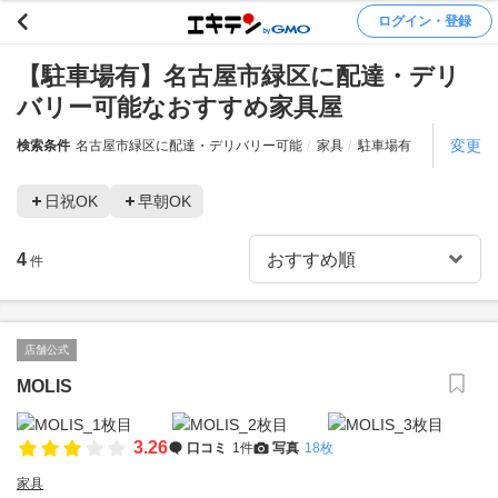
ログイン・登録
【駐車場有】名古屋市緑区に配達・デリ
バリー可能なおすすめ家具屋
変更
検索条件
名古屋市緑区に配達・デリバリー可能
家具
駐車場有
日祝OK
早朝OK
4
件
店舗公式
MOLIS
3.26
口コミ
1件
写真
18枚
家具