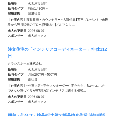
勤務地
名古屋市 緑区
給与タイプ
時給1,430円～
雇用形態
派遣社員
【仕事内容】寝具販売・カウンセラー <入職特典1万円プレゼント >未経
験から寝具販売のプロへ|研修あり|ノルマなし|…
求人の更新日
2026-08-07
スポンサー
求人ボックス
注文住宅の「インテリアコーディネーター」/年休112
日
クラシスホーム株式会社
勤務地
名古屋市 緑区
給与タイプ
月給26万円～50万円
雇用形態
正社員
【仕事内容】<仕事内容> 完全フルオーダー住宅だから、私たちにしか
できない家づくりが実現!内装インテリアに関する相談…
求人の更新日
2026-08-07
スポンサー
求人ボックス
梱包・仕分け・検品/拡大鏡で部品検査作業 時短相談