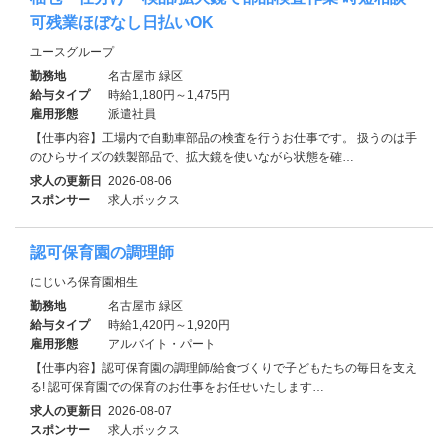
可残業ほぼなし日払いOK
ユースグループ
勤務地
名古屋市 緑区
給与タイプ
時給1,180円～1,475円
雇用形態
派遣社員
【仕事内容】工場内で自動車部品の検査を行うお仕事です。 扱うのは手
のひらサイズの鉄製部品で、拡大鏡を使いながら状態を確…
求人の更新日
2026-08-06
スポンサー
求人ボックス
認可保育園の調理師
にじいろ保育園相生
勤務地
名古屋市 緑区
給与タイプ
時給1,420円～1,920円
雇用形態
アルバイト・パート
【仕事内容】認可保育園の調理師/給食づくりで子どもたちの毎日を支え
る! 認可保育園での保育のお仕事をお任せいたします…
求人の更新日
2026-08-07
スポンサー
求人ボックス