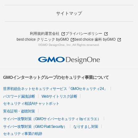
サイトマップ
利用規約
運営会社
プライバシーポリシー
best choice クリニック byGMO
best choice 歯科 byGMO
©GMO DesignOne, Inc. All Rights reserved.
GMOインターネットグループのセキュリティ事業について
世界初総合ネットセキュリティサービス「GMOセキュリティ24」
パスワード漏洩診断
Webサイトリスク診断
セキュリティ相談AIチャットボット
実在証明・盗聴対策
サイバー攻撃対策（GMOサイバーセキュリティ byイエラエ）
サイバー攻撃対策（GMO Flatt Security）
なりすまし対策
セキュリティ事業の軌跡