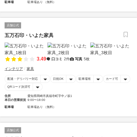
駐車場
駐車場あり （無料）
店舗公式
五万石印・いよた家具
3.49
口コミ
2件
写真
5枚
インテリア
家具
配達・デリバリー対応
日祝OK
駐車場有
カード可
QRコード決済可
住所
愛知県岡崎市真福寺町字中ノ坂1
本日の営業状況
9:00〜18:00
駐車場
駐車場あり （無料）
店舗公式