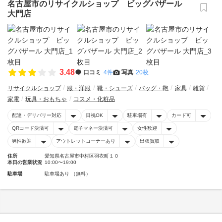
名古屋市のリサイクルショップ ビッグバザール
大門店
3.48
口コミ
4件
写真
20枚
リサイクルショップ
服・洋服
靴・シューズ
バッグ・鞄
家具
雑貨
家電
玩具・おもちゃ
コスメ・化粧品
配達・デリバリー対応
日祝OK
駐車場有
カード可
QRコード決済可
電子マネー決済可
女性歓迎
男性歓迎
アウトレットコーナーあり
出張買取
住所
愛知県名古屋市中村区羽衣町１０
本日の営業状況
10:00〜19:00
駐車場
駐車場あり （無料）