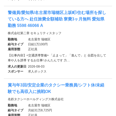
警備員/愛知県/名古屋市瑞穂区上坂町/住む場所を探し
ている方へ 赴任旅費全額補助 寮費3ヶ月無料 愛知県
勤務 5598 46066 A
株式会社第二章 セキュリティスタッフ
勤務地
名古屋市 瑞穂区
給与タイプ
日給1万100円
雇用形態
正社員
【仕事内容】<交通誘導警備> 「止まって」「進んで」と 合図を出して
車や人を誘導 するお仕事! かんたんです 力…
求人の更新日
2026-08-03
スポンサー
求人ボックス
賞与年3回/安定企業のタクシー乗務員/シフト休/未経
験でも高収入に挑戦OK
名鉄タクシーホールディングス株式会社
勤務地
名古屋市 瑞穂区
給与タイプ
月給31万8,725円
雇用形態
正社員