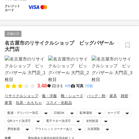
クレジット
カード
店舗公式
名古屋市のリサイクルショップ ビッグバザール
大門店
3.48
口コミ
4件
写真
20枚
リサイクルショップ
服・洋服
靴・シューズ
バッグ・鞄
家具
雑貨
家電
玩具・おもちゃ
コスメ・化粧品
配達・デリバリー対応
日祝OK
駐車場有
カード可
QRコード決済可
電子マネー決済可
女性歓迎
男性歓迎
アウトレットコーナーあり
出張買取
住所
愛知県名古屋市中村区羽衣町１０