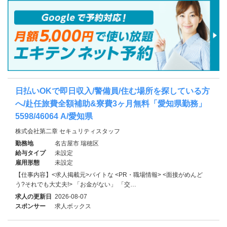
日払いOKで即日収入/警備員/住む場所を探している方
へ/赴任旅費全額補助&寮費3ヶ月無料「愛知県勤務」
5598/46064 A/愛知県
株式会社第二章 セキュリティスタッフ
勤務地
名古屋市 瑞穂区
給与タイプ
未設定
雇用形態
未設定
【仕事内容】<求人掲載元>バイトな <PR・職場情報> <面接がめんど
う?それでも大丈夫!> 「お金がない」 「交…
求人の更新日
2026-08-07
スポンサー
求人ボックス