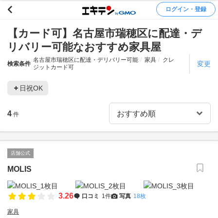
ログイン・登録
【カード可】名古屋市瑞穂区に配達・デ
リバリー可能なおすすめ家具屋
名古屋市瑞穂区に配達・デリバリー可能
家具
クレ
変更
検索条件
ジットカード可
日祝OK
4
件
店舗公式
MOLIS
3.26
口コミ
1件
写真
18枚
家具