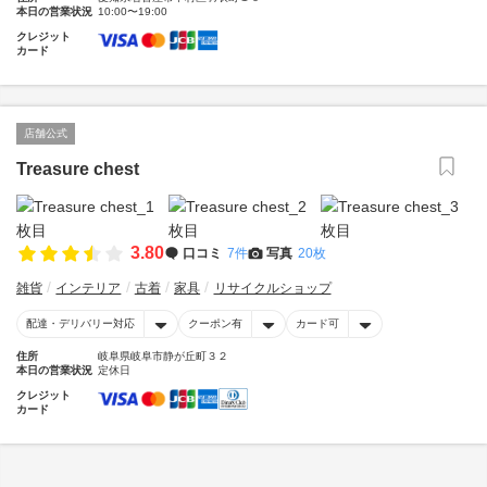
本日の営業状況
10:00〜19:00
クレジット
カード
店舗公式
Treasure chest
3.80
口コミ
7件
写真
20枚
雑貨
インテリア
古着
家具
リサイクルショップ
配達・デリバリー対応
クーポン有
カード可
住所
岐阜県岐阜市静が丘町３２
本日の営業状況
定休日
クレジット
カード