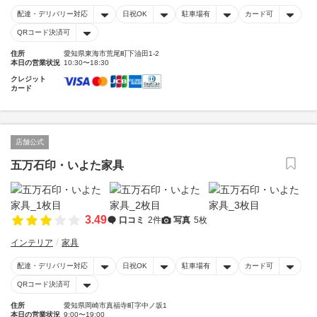
配達・デリバリー対応
日祝OK
駐車場有
カード可
QRコード決済可
住所
愛知県東海市荒尾町下油田1-2
本日の営業状況
10:30〜18:30
クレジット
カード
店舗公式
五万石印・いよた家具
3.49
口コミ
2件
写真
5枚
インテリア
家具
配達・デリバリー対応
日祝OK
駐車場有
カード可
QRコード決済可
住所
愛知県岡崎市真福寺町字中ノ坂1
本日の営業状況
9:00〜19:00