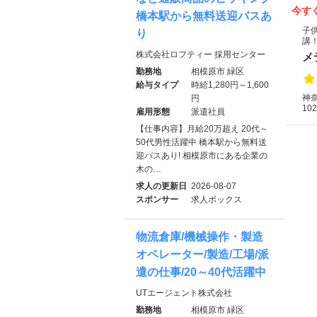
今す
橋本駅から無料送迎バスあ
子
り
講
株式会社ロフティー 採用センター
メ
勤務地
相模原市 緑区
給与タイプ
時給1,280円～1,600
神
円
102
雇用形態
派遣社員
【仕事内容】月給20万超え 20代～
50代男性活躍中 橋本駅から無料送
迎バスあり! 相模原市にある企業の
木の…
求人の更新日
2026-08-07
スポンサー
求人ボックス
物流倉庫/機械操作・製造
オペレーター/製造/工場/派
遣の仕事/20～40代活躍中
UTエージェント株式会社
勤務地
相模原市 緑区