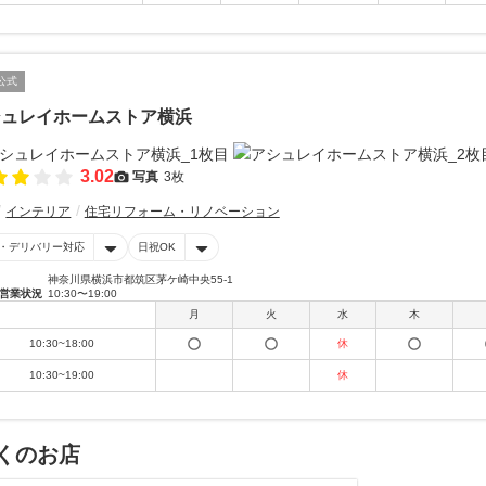
公式
シュレイホームストア横浜
3.02
写真
3枚
インテリア
住宅リフォーム・リノベーション
・デリバリー対応
日祝OK
神奈川県横浜市都筑区茅ケ崎中央55-1
営業状況
10:30〜19:00
月
火
水
木
10:30~18:00
休
10:30~19:00
休
くのお店