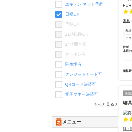
エキテン ネット予約
日祝OK
家具
早朝OK
配達
21時以降OK
アウ
24時間営業
住所
本日の
クーポン有
駐車場有
価格帯
クレジットカード可
QRコード決済可
店舗
電子マネー決済可
寝
もっと見る
メニュー
服・