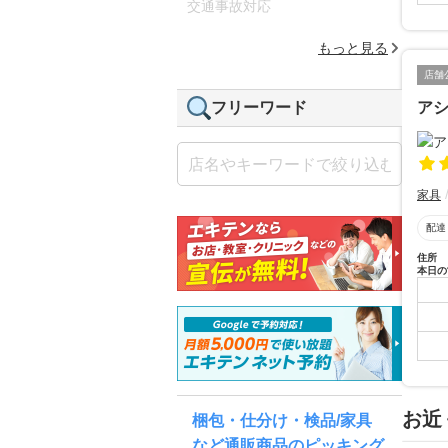
交通事故対応
もっと見る
店舗
ア
フリーワード
家具
配達
住所
本日の
お近
梱包・仕分け・検品/家具
など通販商品のピッキング