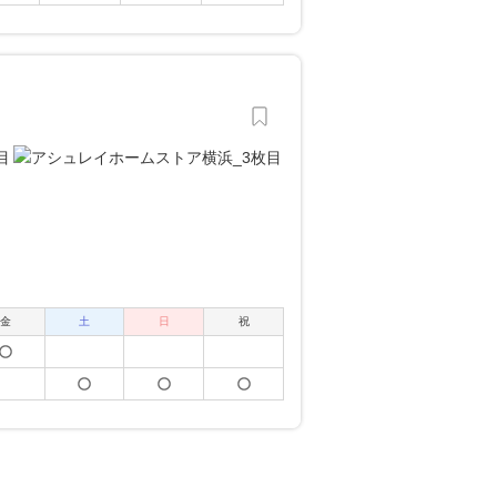
金
土
日
祝