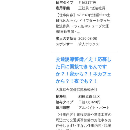
給与タイプ
月給21万円
雇用形態
正社員 / 派遣社員
【仕事内容】<20~40代活躍中><土
日祝休み>ハンドリフターを使った
物流作業 ドラム缶やチューブの運
搬!日勤専属 <…
求人の更新日
2026-08-08
スポンサー
求人ボックス
交通誘導警備／え！応募し
た日に面接できるんです
か？！家から？！ネカフェ
から？！夜でも？！
大真綜合警備保障株式会社
勤務地
相模原市 緑区
給与タイプ
日給1万920円
雇用形態
アルバイト・パート
【仕事内容】建設現場や道路工事の
周辺にて交通誘導警備のお仕事をお
任せします! <主なお仕事内容> 現場