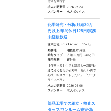
付近を通行す…
求人の更新日
2026-06-23
スポンサー
求人ボックス
化学研究・分析/月給30万
円以上/年間休日125日/実務
未経験歓迎
株式会社BREXA Advan 「1577」
勤務地
相模原市 緑区
給与タイプ
月給30万円～40万円
雇用形態
正社員
【仕事内容】生活も環境も一新!好待
遇で始める化学研究職 「新しい街で
心機一転スタートしたい」 「ワーク
ライフバラン…
求人の更新日
2026-08-06
スポンサー
求人ボックス
部品工場での組立・検査ス
タッフ/ワンルーム寮完備/