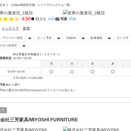
き合う「お悩み相談型店舗」レイクタウンからも一駅。
4.50
口コミ
39件
写真
68枚
インテリア
家電
・デリバリー対応
ネット予約
日祝OK
駐車場有
カード可
マネー決済可
埼玉県越谷市南越谷１−２８７６−１
営業状況
10:00〜18:00
月
火
水
木
10:00~18:00
￥70,000〜￥100,000
予約カレンダー
予約で最大10,000円分のAmazonギフトカードが当たる！
公式
会社三芳家具/MIYOSHI FURNITURE