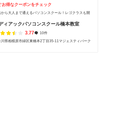
ぐお得なクーポンをチェック
供から大人まで通えるパソコンスクール！レゴクラスも開
！
ディアックパソコンスクール橋本教室
3.77
10件
奈川県相模原市緑区東橋本2丁目35-11マジェスティパーク