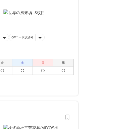
QRコード決済可
金
土
日
祝