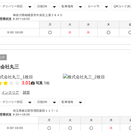
・デリバリー対応
日祝OK
駐車場有
カード可
QRコード決
神奈川県相模原市中央区上溝３８４０
営業状況
9:30〜18:00
月
火
水
木
9:30~18:00
休
休
公式
式会社丸三
3.01
写真
5枚
インテリア
雑貨
・デリバリー対応
日祝OK
駐車場有
埼玉県春日部市増田新田１１７−１
営業状況
9:30〜19:00
月
火
水
木
9:30~19:00
休