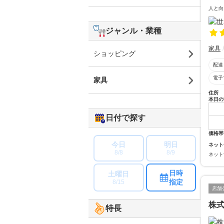
人と向
ジャンル・業種
家具
ショッピング
配達
電子
家具
住所
本日の
日付で探す
価格帯
今日
明日
ネット
8/8
8/9
ネット
日時
土曜日
指定
8/15
店舗
株式
特長