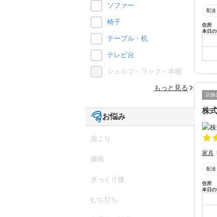
ソファー
配達
椅子
住所
本日の
テーブル・机
テレビ台
シェルフ・ラック・本棚
もっと見る
店舗
株
お悩み
肩こり
家具
腰痛
配達
ぎっくり腰
住所
本日の
むち打ち