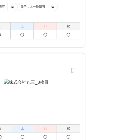
済可
電子マネー決済可
金
土
日
祝
金
土
日
祝