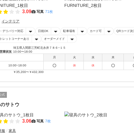
3.09
写真
71枚
インテリア
・デリバリー対応
日祝OK
駐車場有
カード可
QRコード決
トレットコーナーあり
オーダーメイド
埼玉県入間郡三芳町北永井７８６−１５
営業状況
10:00〜18:00
月
火
水
木
10:00~18:00
休
休
￥35,200〜￥432,300
公式
具のサトウ
3.06
写真
7枚
洋服
家具