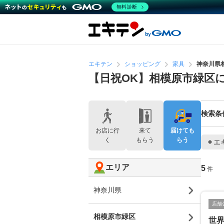
無料診断
エキテン
ショッピング
家具
神奈川県
【日祝OK】相模原市緑区
検索条
お店に行
来て
届けても
く
もらう
らう
エ
エリア
5
件
神奈川県
店舗
相模原市緑区
世