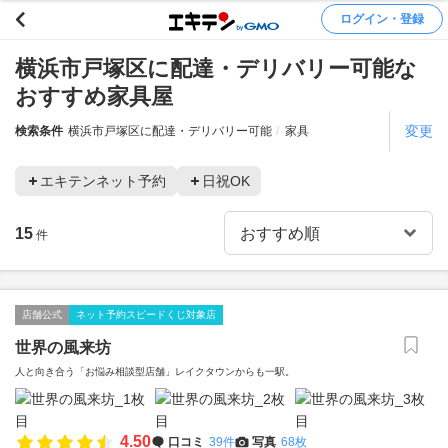
ログイン・登録
横浜市戸塚区に配達・デリバリー可能な
おすすめ家具屋
変更
検索条件
横浜市戸塚区に配達・デリバリー可能
家具
エキテンネット予約
日祝OK
15
件
店舗公式
ネット予約スピードくじ対象店
世界の風来坊
人と向き合う「お悩み相談型店舗」レイクタウンからも一駅。
4.50
口コミ
39件
写真
68枚