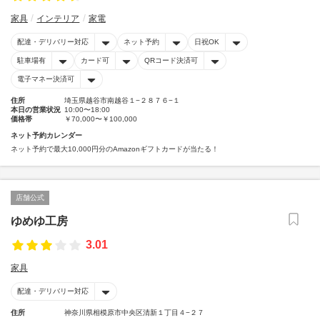
家具
インテリア
家電
配達・デリバリー対応
ネット予約
日祝OK
駐車場有
カード可
QRコード決済可
電子マネー決済可
住所
埼玉県越谷市南越谷１−２８７６−１
本日の営業状況
10:00〜18:00
価格帯
￥70,000〜￥100,000
ネット予約カレンダー
ネット予約で最大10,000円分のAmazonギフトカードが当たる！
店舗公式
ゆめゆ工房
3.01
家具
配達・デリバリー対応
住所
神奈川県相模原市中央区清新１丁目４−２７