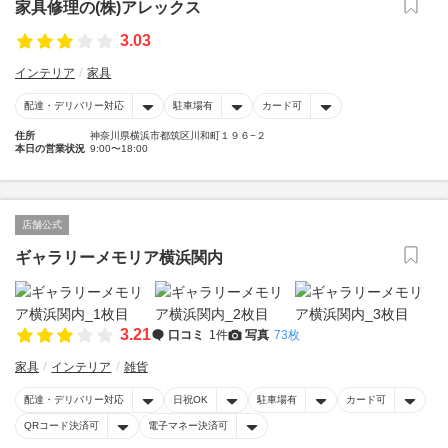
家具修理の(株)アレックス
3.03
インテリア
家具
配達・デリバリー対応
駐車場有
カード可
住所
神奈川県横浜市都筑区川和町１９６−２
本日の営業状況
9:00〜18:00
店舗公式
ギャラリーメモリア横浜関内
3.21
口コミ
1件
写真
73枚
家具
インテリア
雑貨
配達・デリバリー対応
日祝OK
駐車場有
カード可
QRコード決済可
電子マネー決済可