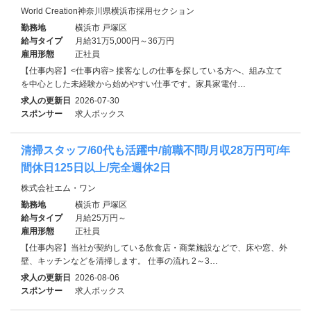
World Creation神奈川県横浜市採用セクション
勤務地
横浜市 戸塚区
給与タイプ
月給31万5,000円～36万円
雇用形態
正社員
【仕事内容】<仕事内容> 接客なしの仕事を探している方へ、組み立て
を中心とした未経験から始めやすい仕事です。家具家電付…
求人の更新日
2026-07-30
スポンサー
求人ボックス
清掃スタッフ/60代も活躍中/前職不問/月収28万円可/年
間休日125日以上/完全週休2日
株式会社エム・ワン
勤務地
横浜市 戸塚区
給与タイプ
月給25万円～
雇用形態
正社員
【仕事内容】当社が契約している飲食店・商業施設などで、床や窓、外
壁、キッチンなどを清掃します。 仕事の流れ 2～3…
求人の更新日
2026-08-06
スポンサー
求人ボックス