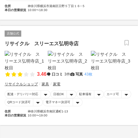
住所
神奈川県横浜市港南区日野５丁目１６−５
本日の営業状況
10:00〜18:30
店舗公式
リサイクル スリーエス弘明寺店
3.46
口コミ
3件
写真
43枚
リサイクルショップ
家具
家電
配達・デリバリー対応
日祝OK
駐車場有
カード可
QRコード決済可
電子マネー決済可
住所
神奈川県横浜市南区通町1-13
本日の営業状況
10:00〜19:00