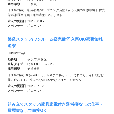
雇用形態
正社員
【仕事内容】<新卒募集/オープニング店舗 >安心充実の研修環境 社保完
備!福利厚生充実 <募集職種> アイリスト …
求人の更新日
2026-08-06
スポンサー
求人ボックス
製造スタッフ/ワンルーム寮完備/即入寮OK/寮費無料/
退寮
Fulfill株式会社
勤務地
横浜市 戸塚区
給与タイプ
時給1,800円～2,250円
雇用形態
派遣社員
【仕事内容】所持金300円。退寮まであと5日。 それでも、今日動けば
間に合います。 寮を出なきゃいけないけど、お金がな…
求人の更新日
2026-07-17
スポンサー
求人ボックス
組み立てスタッフ/家具家電付き寮/接客なしの仕事・
履歴書なしで面接OK