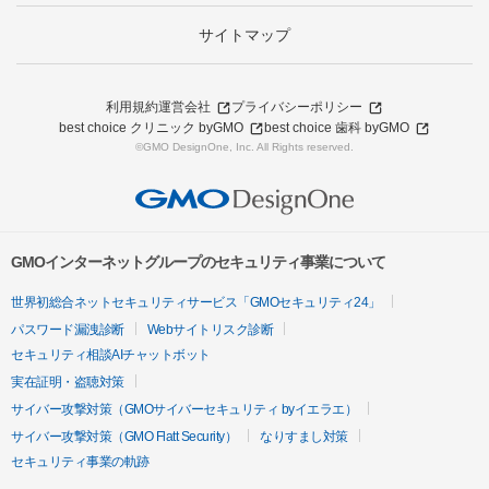
サイトマップ
利用規約
運営会社
プライバシーポリシー
best choice クリニック byGMO
best choice 歯科 byGMO
©GMO DesignOne, Inc. All Rights reserved.
GMOインターネットグループのセキュリティ事業について
世界初総合ネットセキュリティサービス「GMOセキュリティ24」
パスワード漏洩診断
Webサイトリスク診断
セキュリティ相談AIチャットボット
実在証明・盗聴対策
サイバー攻撃対策（GMOサイバーセキュリティ byイエラエ）
サイバー攻撃対策（GMO Flatt Security）
なりすまし対策
セキュリティ事業の軌跡