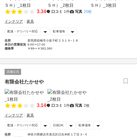
3.34
口コミ
1件
写真
20枚
インテリア
家具
配達・デリバリー対応
駐車場有
住所
群馬県前橋市小坂子町２３１９−１８
本日の営業状況
9:00〜17:00
価格帯
￥99〜￥383,360
店舗公式
有限会社たかせや
3.14
口コミ
1件
写真
2枚
インテリア
家具
配達・デリバリー対応
日祝OK
駐車場有
住所
神奈川県横浜市港北区日吉本町１丁目３−４