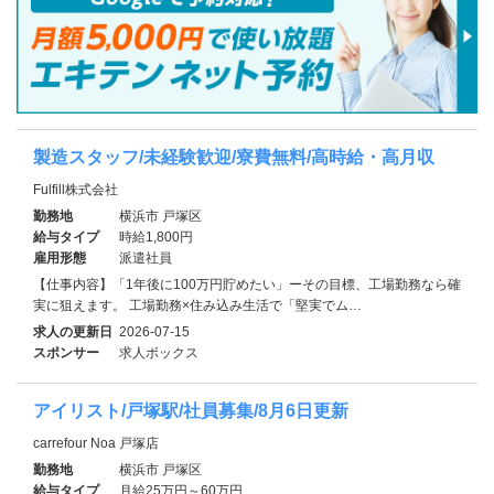
製造スタッフ/未経験歓迎/寮費無料/高時給・高月収
Fulfill株式会社
勤務地
横浜市 戸塚区
給与タイプ
時給1,800円
雇用形態
派遣社員
【仕事内容】「1年後に100万円貯めたい」ーその目標、工場勤務なら確
実に狙えます。 工場勤務×住み込み生活で「堅実でム…
求人の更新日
2026-07-15
スポンサー
求人ボックス
アイリスト/戸塚駅/社員募集/8月6日更新
carrefour Noa 戸塚店
勤務地
横浜市 戸塚区
給与タイプ
月給25万円～60万円