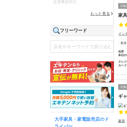
交通事故対応
店舗
もっと見る
家具
フリーワード
イン
配達
住所
本日の
クレジ
カード
店舗
ギ
大手家具・家電販売店のド
家具
ライバー