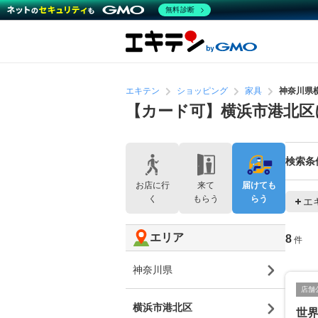
無料診断
エキテン
ショッピング
家具
神奈川県
【カード可】横浜市港北区
検索条
お店に行
来て
届けても
く
もらう
らう
エ
エリア
8
件
神奈川県
店舗
横浜市港北区
世