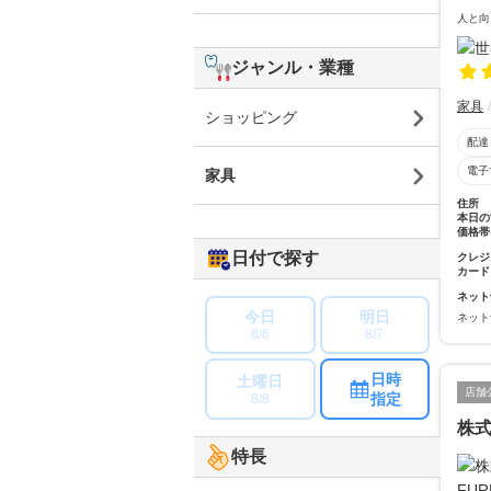
人と向
ジャンル・業種
家具
ショッピング
配達
電子
家具
住所
本日の
価格帯
日付で探す
クレジ
カード
ネット
今日
明日
ネット
8/6
8/7
日時
土曜日
店舗
指定
8/8
株式
特長