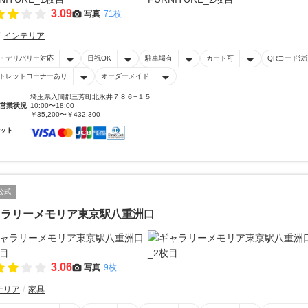
3.09
写真
71枚
インテリア
・デリバリー対応
日祝OK
駐車場有
カード可
QRコード決
トレットコーナーあり
オーダーメイド
埼玉県入間郡三芳町北永井７８６−１５
営業状況
10:00〜18:00
￥35,200〜￥432,300
ット
公式
ャラリーメモリア東京駅八重洲口
3.06
写真
9枚
テリア
家具