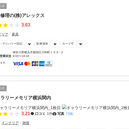
公式
修理の(株)アレックス
3.03
テリア
家具
・デリバリー対応
駐車場有
カード可
神奈川県横浜市都筑区川和町１９６−２
営業状況
9:00〜18:00
ット
公式
ャラリーメモリア横浜関内
3.21
口コミ
1件
写真
73枚
インテリア
雑貨