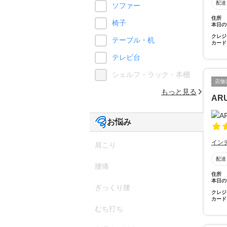
配達
ソファー
住所
椅子
本日の
クレジ
テーブル・机
カード
テレビ台
シェルフ・ラック・本棚
店舗
もっと見る
AR
お悩み
イン
肩こり
配達
腰痛
住所
本日の
ぎっくり腰
クレジ
カード
むち打ち