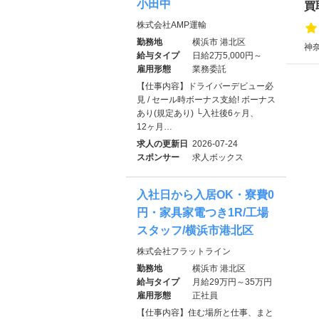
小田中
買
株式会社AMP運輸
勤務地
横浜市 港北区
神奈
給与タイプ
日給2万5,000円～
雇用形態
業務委託
【仕事内容】ドライバーデビュー必
見 / セール時ボーナス支給! ボーナス
あり(規定あり) └入社後6ヶ月、
12ヶ月…
求人の更新日
2026-07-24
スポンサー
求人ボックス
入社日から入居OK・寮費0
円・家具家電つき1R/工場
スタッフ/横浜市港北区
株式会社フラットライン
勤務地
横浜市 港北区
給与タイプ
月給29万円～35万円
雇用形態
正社員
【仕事内容】住む場所と仕事、まと