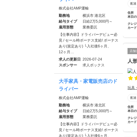
配達
株式会社AMP運輸
住所
勤務地
横浜市 港北区
本日の
給与タイプ
日給2万5,000円～
クレジ
雇用形態
業務委託
カード
【仕事内容】ドライバーデビュー必
見 / セール時ボーナス支給! ボーナス
あり(規定あり) └入社後6ヶ月、
店舗
12ヶ月…
求人の更新日
2026-07-24
人
スポンサー
求人ボックス
大手家具・家電販売店のド
玩具
ライバー
株式会社AMP運輸
配達
勤務地
横浜市 港北区
住所
給与タイプ
日給2万5,000円～
本日の
雇用形態
業務委託
クレジ
カード
【仕事内容】ドライバーデビュー必
見 / セール時ボーナス支給! ボーナス
あり(規定あり) └入社後6ヶ月、