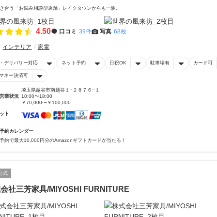
き合う「お悩み相談型店舗」レイクタウンからも一駅。
4.50
口コミ
39件
写真
68枚
インテリア
家電
・デリバリー対応
ネット予約
日祝OK
駐車場有
カード可
マネー決済可
埼玉県越谷市南越谷１−２８７６−１
営業状況
10:00〜18:00
￥70,000〜￥100,000
ット
予約カレンダー
予約で最大10,000円分のAmazonギフトカードが当たる！
公式
会社三芳家具/MIYOSHI FURNITURE