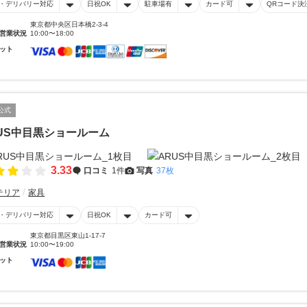
・デリバリー対応
日祝OK
駐車場有
カード可
QRコード決
東京都中央区日本橋2-3-4
営業状況
10:00〜18:00
ット
公式
US中目黒ショールーム
3.33
口コミ
1件
写真
37枚
テリア
家具
・デリバリー対応
日祝OK
カード可
東京都目黒区東山1-17-7
営業状況
10:00〜19:00
ット