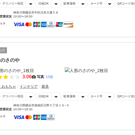
・デリバリー対応
日祝OK
駐車場有
カード可
QRコード決
神奈川県横浜市中区日本大通５８
営業状況
10:00〜18:00
ット
公式
形のさのや
3.06
写真
10枚
・おもちゃ
インテリア
家具
・デリバリー対応
日祝OK
駐車場有
カード可
QRコード決
神奈川県横浜市港南区日野５丁目１６−５
営業状況
10:00〜18:30
ット