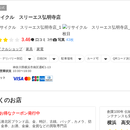
公式
サイクル スリーエス弘明寺店
3.46
口コミ
3件
写真
43枚
イクルショップ
家具
家電
・デリバリー対応
日祝OK
駐車場有
カード可
QRコード決
神奈川県横浜市南区通町1-13
営業状況
10:00〜19:00
ット
くのお店
創業100年 
お得なクーポン発行中
ンテナンスも
浜港北区ブランド品、金、時計、古銭、バッグ，カメラ、切
横浜 高
、金券、お酒、金歯、金貨などの買取専門店