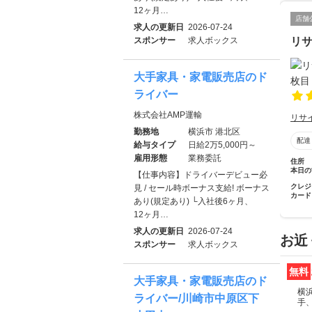
12ヶ月…
店舗
求人の更新日
2026-07-24
リ
スポンサー
求人ボックス
大手家具・家電販売店のド
ライバー
株式会社AMP運輸
リサ
勤務地
横浜市 港北区
配達
給与タイプ
日給2万5,000円～
雇用形態
業務委託
住所
本日の
【仕事内容】ドライバーデビュー必
クレジ
見 / セール時ボーナス支給! ボーナス
カード
あり(規定あり) └入社後6ヶ月、
12ヶ月…
求人の更新日
2026-07-24
お近
スポンサー
求人ボックス
無料
大手家具・家電販売店のド
横
ライバー/川崎市中原区下
手