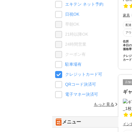
エキテン ネット予約
日祝OK
家具
早朝OK
配達
アウ
21時以降OK
住所
24時間営業
本日の
価格帯
クーポン有
クレジ
カード
駐車場有
クレジットカード可
店舗
QRコード決済可
ギ
電子マネー決済可
もっと見る
メニュー
イン